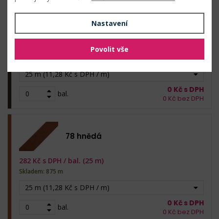
77 hnědá tmavá
Nastavení
282
Kč s DPH /
bal. (25 m)
Povolit vše
Skladem: 475 m
25 m (11,28 Kč s DPH / m)
0
Kč s DPH
bal.
0
Kč bez DPH
78 hnědá
282
Kč s DPH /
bal. (25 m)
Skladem: 875 m
25 m (11,28 Kč s DPH / m)
0
Kč s DPH
bal.
0
Kč bez DPH