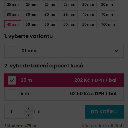
25 mm
25 mm
25 mm
25 mm
30 mm
30 mm
30 mm
30 mm
30 mm
38 mm
40 mm
40 mm
40 mm
50 mm
50 mm
50 mm
50 mm
100 mm
1. vyberte variantu
01 bílá
2. vyberte balení a počet kusů
25 m
282 Kč s DPH / bal.
5 m
62,50 Kč s DPH / bal.
DO KOŠÍKU
bal.
Skladem: 475 m
Kód produktu: 100041