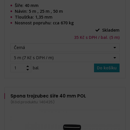
Šíře: 40 mm
Návin: 5 m , 25 m , 50 m
Tloušťka: 1,35 mm
Nosnost popruhu: cca 670 kg
Skladem
35 Kč s DPH / bal. (5 m)
Černá
5 m (7 Kč s DPH / m)
bal.
Do košíku
Spona trojzubec šíře 40 mm POL
(Kód produktu: 140425)