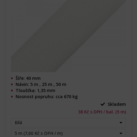
Šíře: 40 mm
Návin: 5 m , 25 m , 50 m
Tloušťka: 1,35 mm
Nosnost popruhu: cca 670 kg
Skladem
38 Kč s DPH / bal. (5 m)
Bílá
5 m (7,60 Kč s DPH / m)