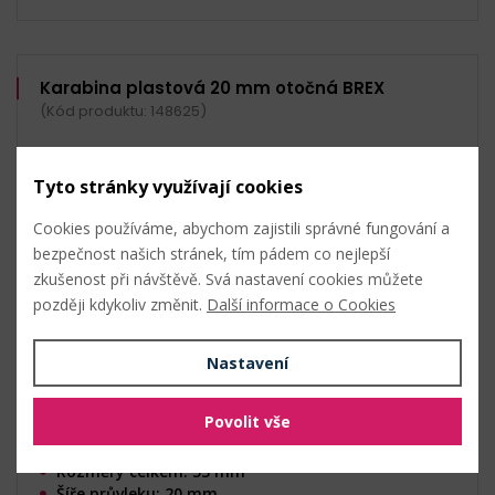
Karabina plastová 20 mm otočná BREX
(Kód produktu: 148625)
Tyto stránky využívají cookies
Cookies používáme, abychom zajistili správné fungování a
bezpečnost našich stránek, tím pádem co nejlepší
zkušenost při návštěvě. Svá nastavení cookies můžete
později kdykoliv změnit.
Další informace o Cookies
Nastavení
Povolit vše
Rozměry celkem: 53 mm
Šíře průvleku: 20 mm