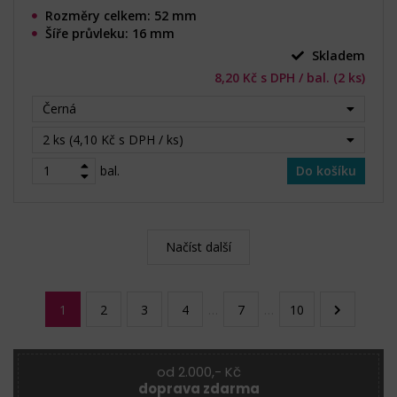
Rozměry celkem: 52 mm
Šíře průvleku: 16 mm
Skladem
8,20 Kč s DPH / bal. (2 ks)
Černá
2 ks (4,10 Kč s DPH / ks)
bal.
Do košíku
Načíst další
1
2
3
4
…
7
…
10
od 2.000,- Kč
doprava zdarma