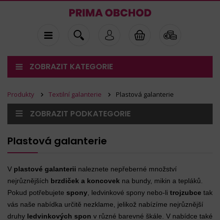
ZOBRAZIT KATEGORIE
Produkty
Textilní galanterie
Plastová galanterie
ZOBRAZIT PODKATEGORIE
Plastová galanterie
V
plastové galanterii
naleznete nepřeberné množství
nejrůznějších
brzdiček a koncovek
na bundy, mikin a tepláků.
Pokud potřebujete
spony
,
ledvinkové spony
nebo-li
trojzubce
tak
vás naše nabídka určitě nezklame, jelikož nabízíme nejrůznější
druhy
ledvinkových spon
v různé barevné škále. V nabídce také