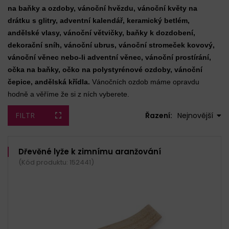
na baňky a ozdoby, vánoční hvězdu, vánoční květy na
drátku s glitry, adventní kalendář, keramický betlém,
andělské vlasy, vánoční větvičky, baňky k dozdobení,
dekorační sníh, vánoční ubrus, vánoční stromeček kovový,
vánoční věnec nebo-li adventní věnec, vánoční prostírání,
očka na baňky, očko na polystyrénové ozdoby, vánoční
čepice, andělská křídla.
Vánočních ozdob máme opravdu
hodně a věříme že si z ních vyberete.
FILTR
Řazení:
Nejnovější
Dřevěné lyže k zimnímu aranžování
(Kód produktu: 152441)