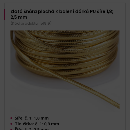
Zlatá šnůra plochá k balení dárků PU šíře 1,8;
2,5 mm
(Kód produktu: 151919)
Šíře: č. 1: 1,8 mm
Tloušťka: č. 1: 0,9 mm
Šíře: č. 2: 2,5 mm