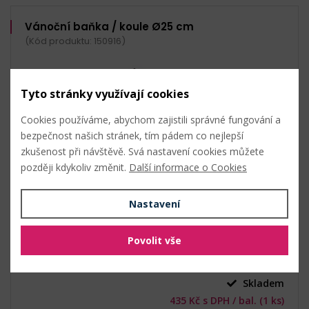
Vánoční baňka / koule Ø25 cm
(Kód produktu: 150916)
Tyto stránky využívají cookies
Cookies používáme, abychom zajistili správné fungování a
bezpečnost našich stránek, tím pádem co nejlepší
zkušenost při návštěvě. Svá nastavení cookies můžete
později kdykoliv změnit.
Další informace o Cookies
Nastavení
Povolit vše
Průměr: 25 cm
Skladem
435 Kč s DPH / bal. (1 ks)