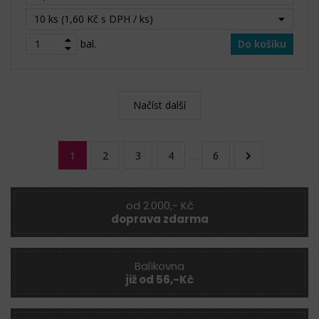
10 ks (1,60 Kč s DPH / ks)
bal.
Do košíku
Načíst další
1
2
3
4
…
6
od 2.000,- Kč
doprava zdarma
Balíkovna
již od 56,-Kč