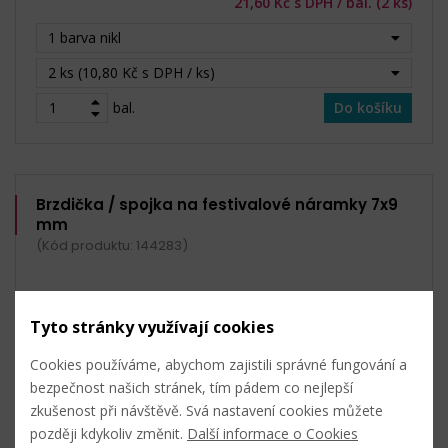
21,60 Kč s DPH / bal. (2 ks)
1 barva nikl
2 ks (10,80 Kč s DPH / ks)
bal.
Do košíku
Brzdička / spojka na festivalové náramky 7x9
mm
(Kód produktu: 144283)
Tyto stránky využívají cookies
Cookies používáme, abychom zajistili správné fungování a
bezpečnost našich stránek, tím pádem co nejlepší
zkušenost při návštěvě. Svá nastavení cookies můžete
později kdykoliv změnit.
Další informace o Cookies