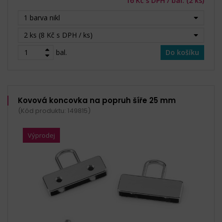
16 Kč s DPH / bal. (2 ks)
1 barva nikl
2 ks (8 Kč s DPH / ks)
bal.
Do košíku
Kovová koncovka na popruh šíře 25 mm
(Kód produktu: 149815)
Výprodej