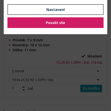
Nastavení
Povolit vše
Průvlek: 7 x 9 mm
Rozměry: 10 x 12 mm
Délka: 11 mm
Skladem
15,20 Kč s DPH / bal. (10 ks)
2 černá
10 ks (1,52 Kč s DPH / ks)
bal.
Do košíku