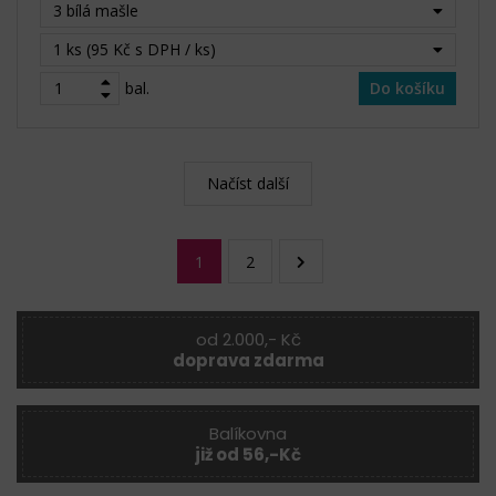
3 bílá mašle
1 ks (95 Kč s DPH / ks)
bal.
Do košíku
Načíst další
1
2
od 2.000,- Kč
doprava zdarma
Balíkovna
již od 56,-Kč