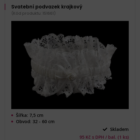
Svatební podvazek krajkový
(Kód produktu: 151661)
Šířka: 7,5 cm
Obvod: 32 - 60 cm
Skladem
95 Kč s DPH / bal. (1 ks)