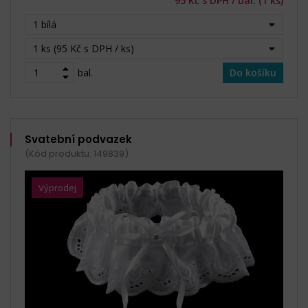
95 Kč s DPH / bal. (1 ks)
1 bílá
1 ks (95 Kč s DPH / ks)
bal.
Do košíku
Svatební podvazek
(Kód produktu: 149839)
Výprodej