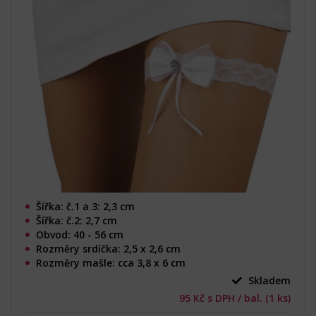
Šířka: č.1 a 3: 2,3 cm
Šířka: č.2: 2,7 cm
Obvod: 40 - 56 cm
Rozměry srdíčka: 2,5 x 2,6 cm
Rozměry mašle: cca 3,8 x 6 cm
Skladem
95 Kč s DPH / bal. (1 ks)