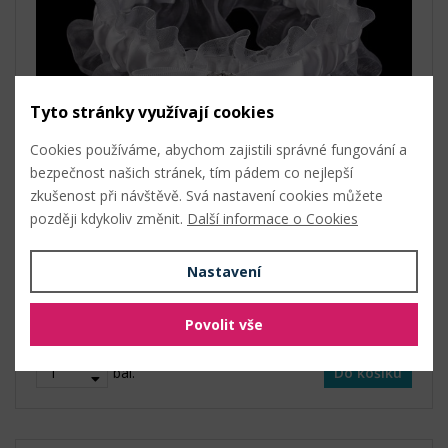
Tyto stránky využívají cookies
Cookies používáme, abychom zajistili správné fungování a
bezpečnost našich stránek, tím pádem co nejlepší
zkušenost při návštěvě. Svá nastavení cookies můžete
Šířka: 6,5 cm
Obvod: 33 - 60 cm
později kdykoliv změnit.
Další informace o Cookies
Skladem
93 Kč s DPH / bal. (1 ks)
Nastavení
bílá
Povolit vše
1 ks (93 Kč s DPH / ks)
bal.
Do košíku