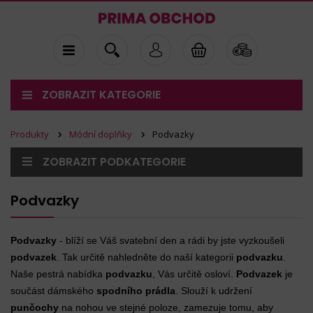
ZOBRAZIT KATEGORIE
Produkty
Módní doplňky
Podvazky
ZOBRAZIT PODKATEGORIE
Podvazky
Podvazky
- blíží se Váš svatební den a rádi by jste vyzkoušeli
podvazek
. Tak určitě nahledněte do naší kategorii
podvazku
.
Naše pestrá nabídka
podvazku
, Vás určitě osloví.
Podvazek
je
součást dámského
spodního prádla
. Slouží k udržení
punčochy
na nohou ve stejné poloze, zamezuje tomu, aby