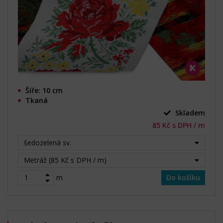
Šíře: 10 cm
Tkaná
Skladem
85 Kč s DPH / m
šedozelená sv.
Metráž (85 Kč s DPH / m)
m
Do košíku