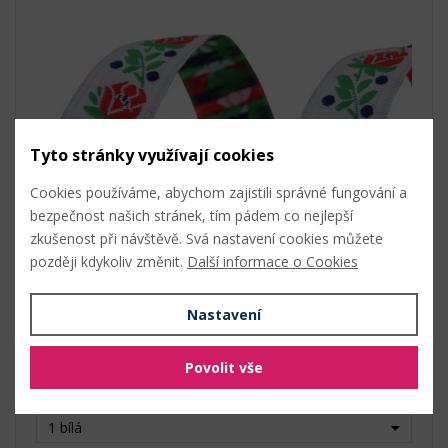
Tyto stránky využívají cookies
Cookies používáme, abychom zajistili správné fungování a
bezpečnost našich stránek, tím pádem co nejlepší
zkušenost při návštěvě. Svá nastavení cookies můžete
později kdykoliv změnit.
Další informace o Cookies
Nastavení
Šíře: 18 mm
Tkaná
Povolit vše
Skladem
596 Kč s DPH / bal. (20 m)
1 bílá