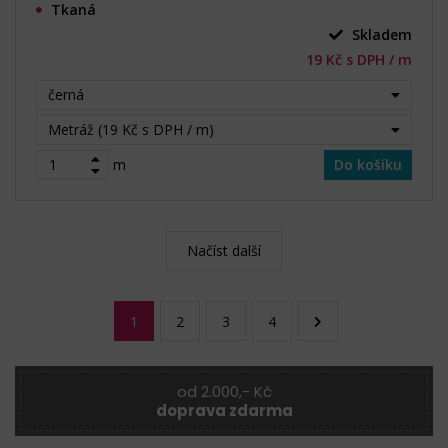
Tkaná
Skladem
19 Kč s DPH / m
černá
Metráž (19 Kč s DPH / m)
m
Do košíku
Načíst další
1
2
3
4
od 2.000,- Kč
doprava zdarma