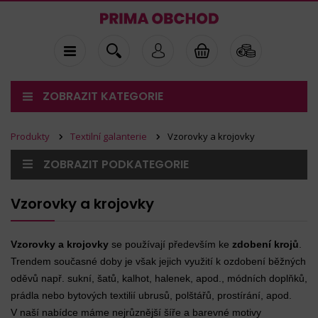
ZOBRAZIT KATEGORIE
Produkty
Textilní galanterie
Vzorovky a krojovky
ZOBRAZIT PODKATEGORIE
Vzorovky a krojovky
Vzorovky a krojovky
se používají především ke
zdobení krojů
.
Trendem současné doby je však jejich využití k ozdobení běžných
oděvů např. sukní, šatů, kalhot, halenek, apod., módních doplňků,
prádla nebo bytových textilií ubrusů, polštářů, prostírání, apod.
V naší nabídce máme nejrůznější šíře a barevné motivy