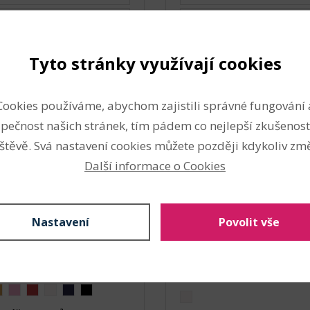
áž (66 Kč s DPH / m)
Metráž (65 Kč s DPH / m)
m
Do košíku
m
Do ko
Tyto stránky využívají cookies
Cookies používáme, abychom zajistili správné fungování 
n s ozdobnou nitkou s
Šifon strukturovaný
lickým efektem
pečnost našich stránek, tím pádem co nejlepší zkušenost
(Kód produktu: 145064)
roduktu: 147715)
štěvě. Svá nastavení cookies můžete později kdykoliv změ
Další informace o Cookies
Nastavení
Povolit vše