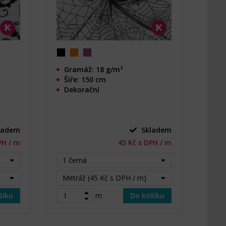
Gramáž: 18 g/m²
Šíře: 150 cm
Dekorační
ladem
Skladem
PH / m
45 Kč s DPH / m
1 černá
Metráž (45 Kč s DPH / m)
šíku
m
Do košíku