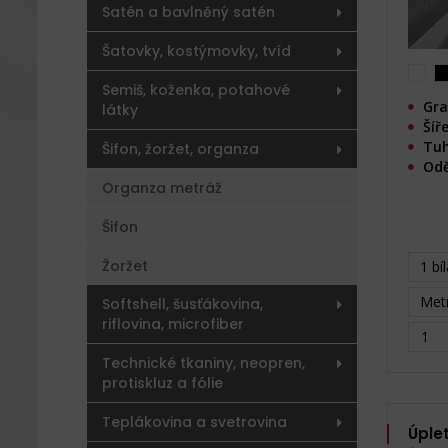
Satén a bavlněný satén
Šatovky, kostýmovky, tvíd
Semiš, koženka, potahové
Gra
látky
Šíř
Tu
Šifon, žoržet, organza
Odě
Organza metráž
Šifon
Žoržet
1 bí
Metr
Softshell, šusťákovina,
riflovina, microfiber
Technické tkaniny, neopren,
protiskluz a fólie
Teplákovina a svetrovina
Úplet