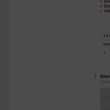
Gra
Šíř
Odě
4 kr
Metr
Šifo
(Kód 