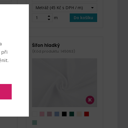
Metráž (45 Kč s DPH / m)
šíku
m
Do košíku
a
Šifon hladký
 při
(Kód produktu: 145063)
nit.