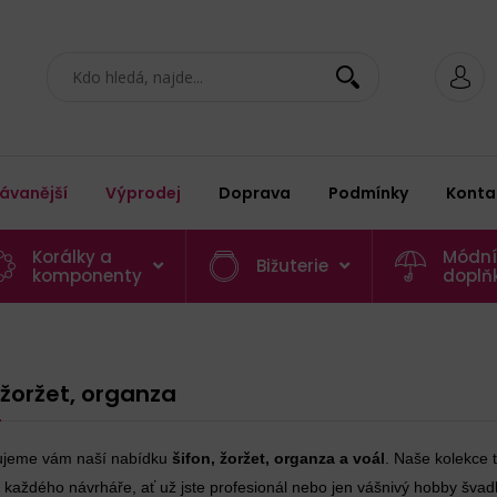
ávanější
Výprodej
Doprava
Podmínky
Konta
Korálky a
Módní
Bižuterie
komponenty
doplň
 žoržet, organza
ujeme vám naší nabídku
šifon, žoržet, organza a voál
. Naše kolekce t
každého návrháře, ať už jste profesionál nebo jen vášnivý hobby švadle