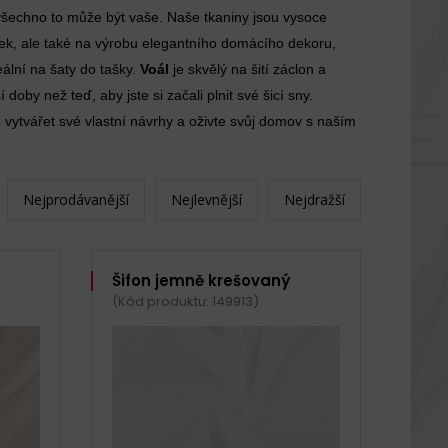
všechno to může být vaše. Naše tkaniny jsou vysoce
enek, ale také na výrobu elegantního domácího dekoru,
ální na šaty do tašky.
Voál
je skvělý na šití záclon a
oby než teď, aby jste si začali plnit své šicí sny.
 vytvářet své vlastní návrhy a oživte svůj domov s naším
Nejprodávanější
Nejlevnější
Nejdražší
Šifon jemně krešovaný
(Kód produktu: 149913)