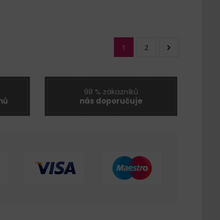
1
2
98 % zákazníků
nů
nás doporučuje