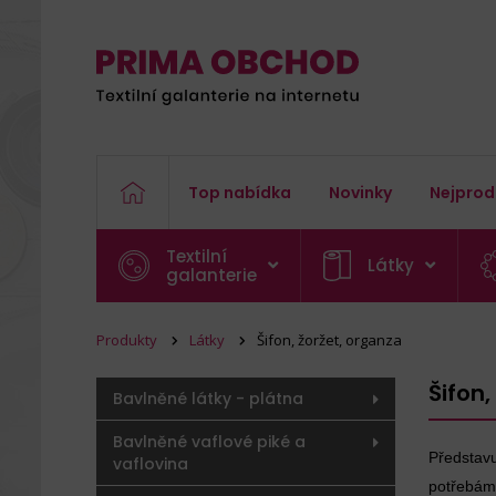
Top nabídka
Novinky
Nejprod
Textilní
Látky
galanterie
Produkty
Látky
Šifon, žoržet, organza
Šifon,
Bavlněné látky - plátna
Bavlněné vaflové piké a
Představ
vaflovina
potřebám 