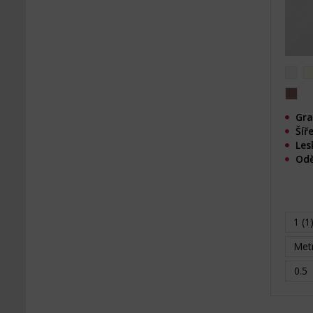
Gra
Šíř
Les
Odě
1 (1
Metr