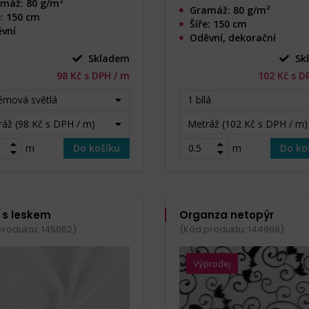
máž: 80 g/m²
Gramáž: 80 g/m²
e: 150 cm
Šíře: 150 cm
vní
Oděvní, dekorační
Skladem
Sk
98 Kč s DPH / m
102 Kč s D
émová světlá
1 bílá
áž (98 Kč s DPH / m)
Metráž (102 Kč s DPH / m)
m
Do košíku
m
Do ko
n s leskem
Organza netopýr
produktu: 145062)
(Kód produktu: 144969)
Výprodej