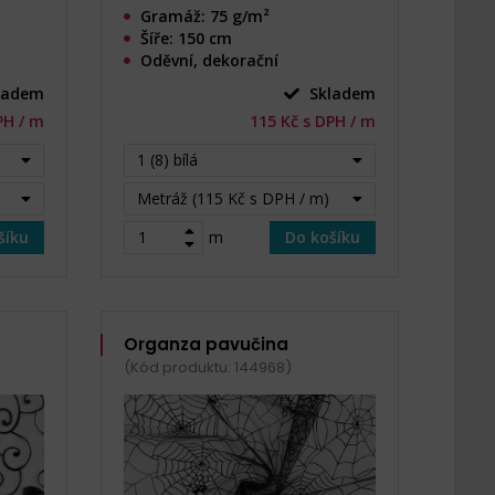
Gramáž: 75 g/m²
Šíře: 150 cm
Oděvní, dekorační
ladem
Skladem
PH / m
115 Kč s DPH / m
1 (8) bílá
Metráž (115 Kč s DPH / m)
šíku
m
Do košíku
Organza pavučina
(Kód produktu: 144968)