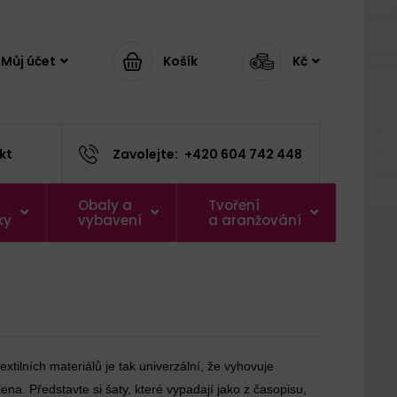
Můj účet
Košík
Kč
kt
Zavolejte:
+420 604 742 448
Obaly a
Tvoření
ky
vybavení
a aranžování
extilních materiálů je tak univerzální, že vyhovuje
na. Představte si šaty, které vypadají jako z časopisu,