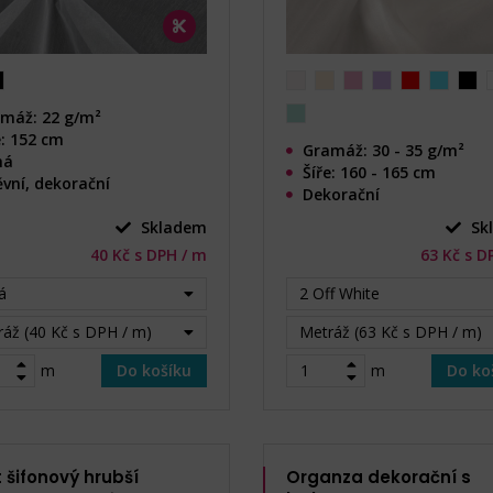
máž: 22 g/m²
e: 152 cm
Gramáž: 30 - 35 g/m²
há
Šíře: 160 - 165 cm
vní, dekorační
Dekorační
Skladem
Sk
40 Kč s DPH / m
63 Kč s D
lá
2 Off White
áž (40 Kč s DPH / m)
Metráž (63 Kč s DPH / m)
m
Do košíku
m
Do ko
 šifonový hrubší
Organza dekorační s