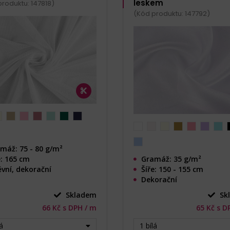
leskem
roduktu: 147818)
(Kód produktu: 147792)
máž: 75 - 80 g/m²
e: 165 cm
Gramáž: 35 g/m²
vní, dekorační
Šíře: 150 - 155 cm
Dekorační
Skladem
Sk
66 Kč s DPH / m
65 Kč s D
lá
1 bílá