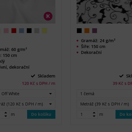
Gramáž: 24 g/m²
Šíře: 150 cm
máž: 60 g/m²
Dekorační
e: 150 cm
klý
vní, dekorační
Skladem
Sk
120 Kč s DPH / m
39 Kč s D
) Off White
1 černá
áž (120 Kč s DPH / m)
Metráž (39 Kč s DPH / m)
m
Do košíku
m
Do ko