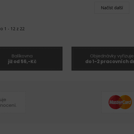
Načíst další
o 1 - 12 z 22
Balíkovna
Objednávky vyřizuje
již od 56,-Kč
do 1-2 pracovních d
uje
dnocení.