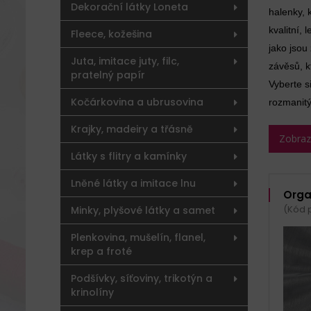
Dekorační látky Loneta
halenky, 
kvalitní,
Fleece, kožešina
jako jsou
Juta, imitace juty, filc,
závěsů, k
pratelný papír
Vyberte s
Kočárkovina a ubrusovina
rozmanit
Krajky, madeiry a třásně
Zobrazit
Látky s flitry a kamínky
Lněné látky a imitace lnu
Orga
(Kód 
Minky, plyšové látky a samet
Plenkovina, mušelín, flanel,
krep a froté
Podšívky, síťoviny, trikotýn a
krinolíny