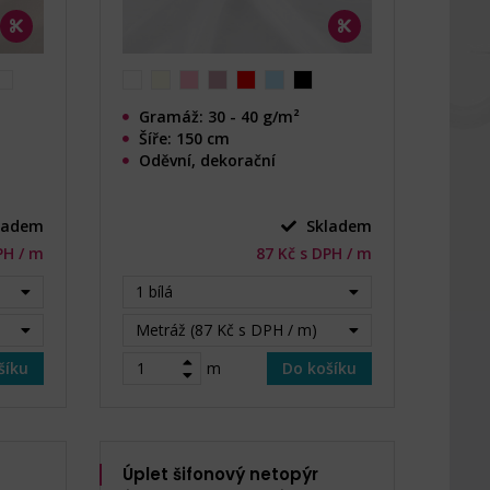
Gramáž: 30 - 40 g/m²
Šíře: 150 cm
Oděvní, dekorační
ladem
Skladem
PH / m
87 Kč s DPH / m
1 bílá
Metráž (87 Kč s DPH / m)
šíku
m
Do košíku
Úplet šifonový netopýr