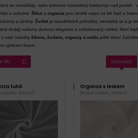
které se nemáčkají, nebo dokonce romantický baldachýn nad postelí - 
 lehké a vzdušné.
Šifon
a
organza
jsou skvělé nejen na šití šatů a hal
 záclony a závěsy.
Žoržet
je neuvěřitelně pohodlný, nemačká se a je ide
teré dodají vašemu domovu elegantní a sofistikovaný vzhled. Není lepší d
i z naší nabídky
šifonu, žoržetu, organzy a voálu
ještě dnes! Začněte
ým výběrem tkanin.
 filtr
Nejnovější
nza tuhá
Organza s leskem
produktu: 152442)
(Kód produktu: 149954)