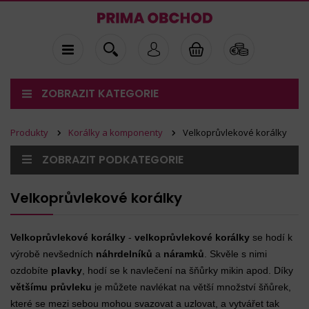
ZOBRAZIT KATEGORIE
Produkty
Korálky a komponenty
Velkoprůvlekové korálky
ZOBRAZIT PODKATEGORIE
Velkoprůvlekové korálky
Velkoprůvlekové korálky
-
velkoprůvlekové korálky
se hodí k
výrobě nevšedních
náhrdelníků
a
náramků
. Skvěle s nimi
ozdobíte
plavky
, hodí se k navlečení na šňůrky mikin apod. Díky
většímu průvleku
je můžete navlékat na větší množství šňůrek,
které se mezi sebou mohou svazovat a uzlovat, a vytvářet tak