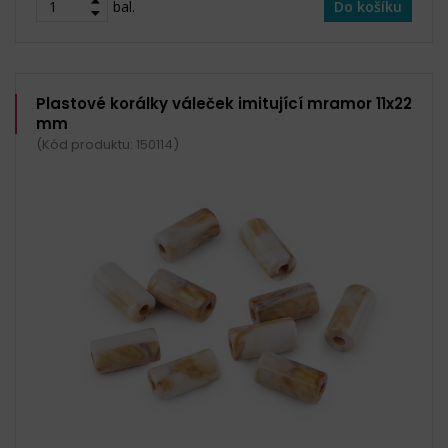
bal.
Do košíku
Plastové korálky váleček imitující mramor 11x22
mm
(Kód produktu: 150114)