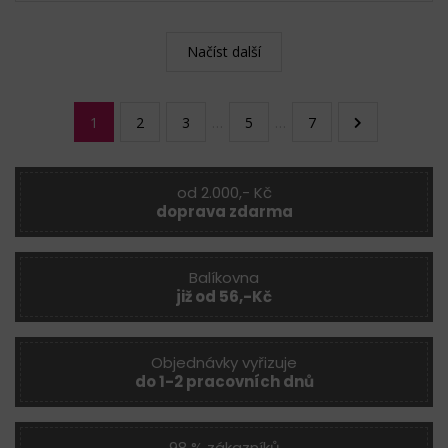
Načíst další
1
2
3
…
5
…
7
od 2.000,- Kč
doprava zdarma
Balíkovna
již od 56,-Kč
Objednávky vyřizuje
do 1-2 pracovních dnů
98 % zákazníků