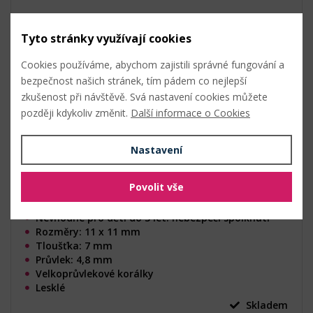
Tyto stránky využívají cookies
Cookies používáme, abychom zajistili správné fungování a
bezpečnost našich stránek, tím pádem co nejlepší
zkušenost při návštěvě. Svá nastavení cookies můžete
později kdykoliv změnit.
Další informace o Cookies
Nastavení
Povolit vše
Nevhodné pro děti do 3 let: nebezpečí spolknutí
Rozměry: 11 x 11 mm
Tloušťka: 7 mm
Průvlek: 4,8 mm
Velkoprůvlekové korálky
Lesklé
Skladem