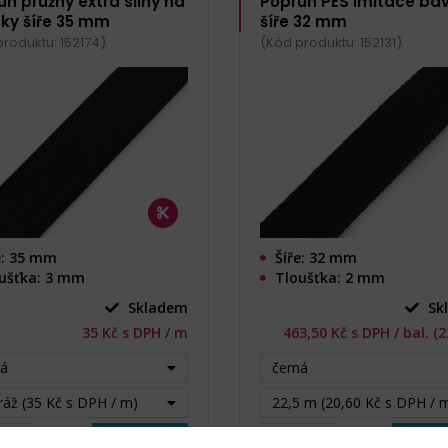
uh pružný extra silný na
Popruh PES imitace bav
ky šíře 35 mm
šíře 32 mm
roduktu: 152174)
(Kód produktu: 152131)
e: 35 mm
Šíře: 32 mm
ušťka: 3 mm
Tloušťka: 2 mm
Skladem
Sk
35 Kč s DPH / m
463,50 Kč s DPH / bal. (
ná
černá
áž (35 Kč s DPH / m)
22,5 m (20,60 Kč s DPH / 
m
Do košíku
bal.
Do ko