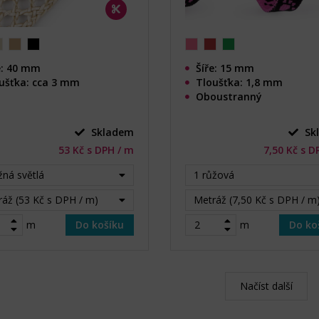
e: 40 mm
Šíře: 15 mm
ušťka: cca 3 mm
Tloušťka: 1,8 mm
Oboustranný
Skladem
Sk
53 Kč s DPH / m
7,50 Kč s D
žná světlá
1 růžová
áž (53 Kč s DPH / m)
Metráž (7,50 Kč s DPH / m
m
Do košíku
m
Do ko
Načíst další