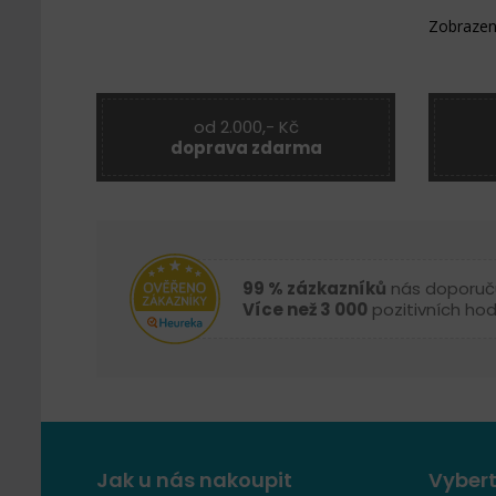
Zobrazen
od 2.000,- Kč
doprava zdarma
99 % zázkazníků
nás doporuč
Více než 3 000
pozitivních ho
Jak u nás nakoupit
Vybert