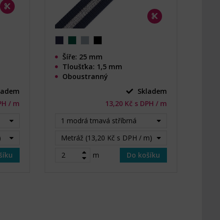
Šíře: 25 mm
Tloušťka: 1,5 mm
Oboustranný
ladem
Skladem
PH / m
13,20 Kč s DPH / m
1 modrá tmavá stříbrná
)
Metráž (13,20 Kč s DPH / m)
šíku
m
Do košíku