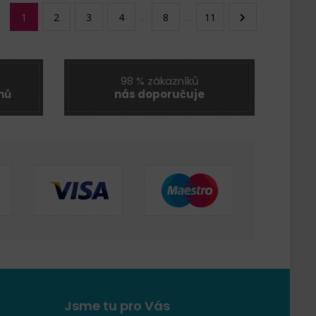
1
2
3
4
…
8
…
11
98 % zákazníků
nů
nás doporučuje
Jsme tu pro Vás