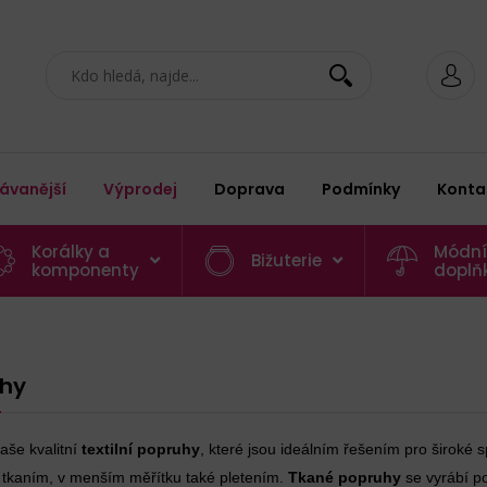
ávanější
Výprodej
Doprava
Podmínky
Konta
Korálky a
Módní
Bižuterie
komponenty
doplň
hy
aše kvalitní
textilní popruhy
, které jsou ideálním řešením pro široké s
i tkaním, v menším měřítku také pletením.
Tkané popruhy
se vyrábí p