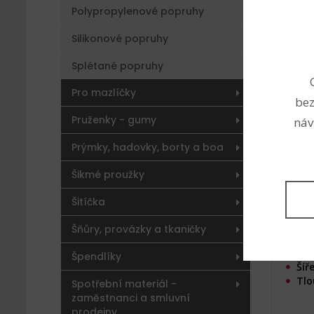
Polypropylenové popruhy
Silikonové popruhy
Splé
Splétané popruhy
imit
(Kód 
Pro mazlíčky
bez
Pruženky - gumy
náv
Prýmky, hadovky, borty a boa
Šikmé proužky
Šitíčka
Šňůry, provázky a tkaničky
Špendlíky
Šíř
Tlo
Spotřební materiál -
zaměstnanci a smluvní
prodejny