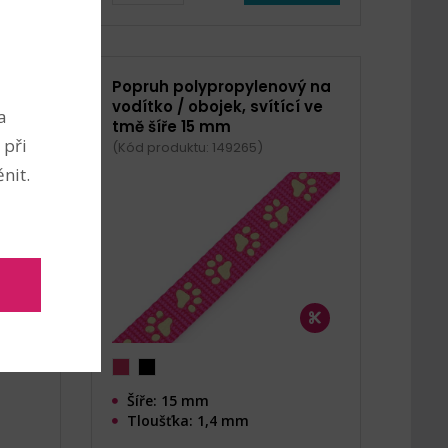
a
Popruh polypropylenový na
oj
vodítko / obojek, svítící ve
a
tmě šíře 15 mm
 při
(Kód produktu: 149265)
nit.
Šíře: 15 mm
Tloušťka: 1,4 mm