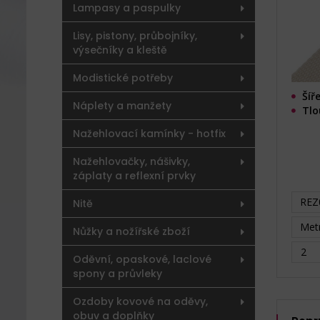
Lampasy a paspulky
Lisy, pistony, průbojníky,
výsečníky a kleště
Modistické potřeby
Šíř
Náplety a manžety
Tlo
Nažehlovací kamínky - hotfix
Nažehlovačky, nášivky,
záplaty a reflexní prvky
REZ0
Nitě
Metr
Nůžky a nožířské zboží
Oděvní, opaskové, laclové
spony a průvleky
Ozdoby kovové na oděvy,
obuv a doplňky