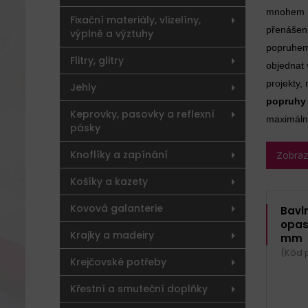
mnohem ro
Fixační materiály, vlizelíny,
přenášen
výplně a výztuhy
popruhem
Flitry, glitry
objednat 
projekty,
Jehly
popruh
Keprovky, pasovky a reflexní
maximální
pásky
Knoflíky a zapínání
Zobrazit
Košíky a kazety
Kovová galanterie
Bavl
opask
Krajky a madeiry
mm
(Kód p
Krejčovské potřeby
Křestní a smuteční doplňky