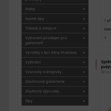
Stuhy
Suché zipy
1 př
Třásně a střapce
Metr
Vybavení prodejen pro
galanterii
Výrobky z šicí dílny Stoklasa
Splé
Vyšívání
poly
Vzorovky a krojovky
(Kód 
Záclonová galanterie
Zbytkový výprodej
Zipy