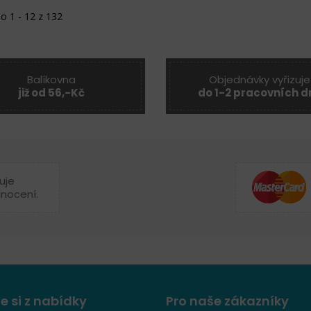
o 1 - 12 z 132
Balíkovna
Objednávky vyřizuje
již od 56,-Kč
do 1-2 pracovních d
uje
dnocení.
e si z nabídky
Pro naše zákazníky