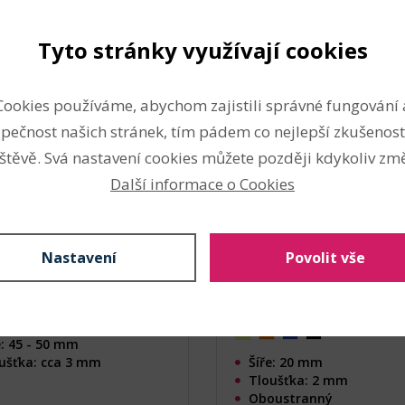
Tyto stránky využívají cookies
taný popruh šíře 50 mm
Oboustranný popruh n
ace slámy
vodítko / obojek / postr
Cookies používáme, abychom zajistili správné fungování 
šíře 20 mm
produktu: 149462)
pečnost našich stránek, tím pádem co nejlepší zkušenost
(Kód produktu: 149267)
štěvě. Svá nastavení cookies můžete později kdykoliv změ
Další informace o Cookies
Nastavení
Povolit vše
e: 45 - 50 mm
ušťka: cca 3 mm
Šíře: 20 mm
Tloušťka: 2 mm
Oboustranný