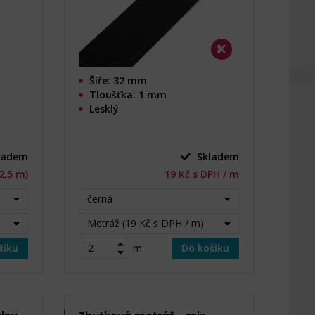
Šíře: 32 mm
Tloušťka: 1 mm
Lesklý
ladem
Skladem
22,5 m)
19 Kč s DPH / m
černá
Metráž (19 Kč s DPH / m)
šíku
m
Do košíku