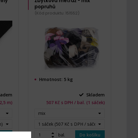
lny
Zbytková metráž - mix
popruhů
(Kód produktu: 151552)
Hmotnost: 5 kg
ladem
Skladem
22,5 m)
507 Kč s DPH / bal. (1 sáček)
mix
m)
1 sáček (507 Kč s DPH / sáček)
šíku
bal.
Do košíku