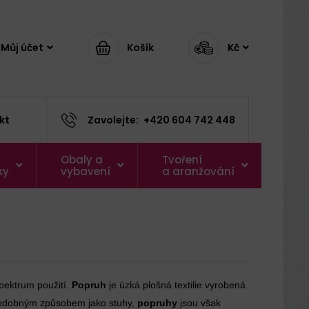
Můj účet
Košík
Kč
kt
Zavolejte:
+420 604 742 448
Obaly a
Tvoření
ky
vybavení
a aranžování
pektrum použití.
Popruh
je úzká plošná textilie vyrobená
odobným způsobem jako stuhy,
popruhy
jsou však