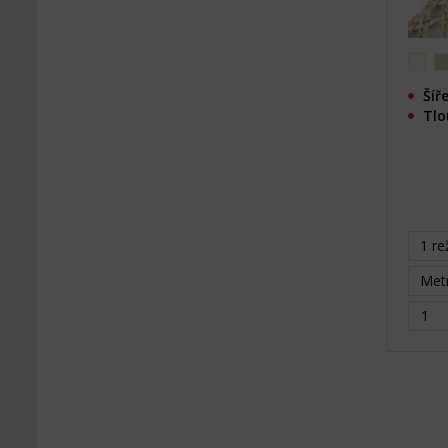
Šíř
Tlo
1 re
Metr