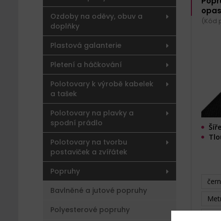
Popr
opas
Ozdoby na oděvy, obuv a
(Kód p
doplňky
Plastová galanterie
Pletení a háčkování
Polotovary k výrobě kabelek
a tašek
Polotovary na plavky a
spodní prádlo
Šíř
Tlo
Polotovary na tvorbu
postaviček a zvířátek
Popruhy
čer
Bavlněné a jutové popruhy
Metr
Polyesterové popruhy