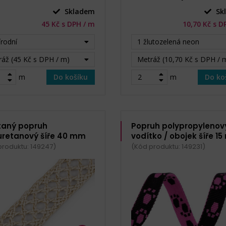
Skladem
Sk
45 Kč s DPH / m
10,70 Kč s D
írodní
1 žlutozelená neon
áž (45 Kč s DPH / m)
Metráž (10,70 Kč s DPH / 
m
Do košíku
m
Do ko
taný popruh
Popruh polypropylenov
uretanový šíře 40 mm
vodítko / obojek šíře 1
produktu: 149247)
(Kód produktu: 149231)