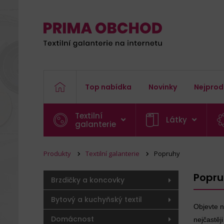
Top nabídka
Novinky
Nejprod
Textilní
Látky
galanterie
Produkty
Textilní galanterie
Popruhy
Popru
Brzdičky a koncovky
Bytový a kuchyňský textil
Objevte n
Domácnost
nejčastěj