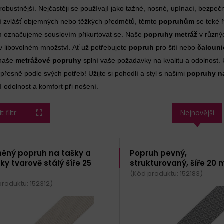
bustnější. Nejčastěji se používají jako tažné, nosné, upínací, bezpečn
í zvlášť objemných nebo těžkých předmětů, těmto
popruhům
se teké ř
 označujeme souslovím přikurtovat se. Naše
popruhy metráž
v různýc
v libovolném množství. Ať už potřebujete
popruh
pro šití nebo
čaloun
 naše
metrážové popruhy
splní vaše požadavky na kvalitu a odolnost. U
y
přesně podle svých potřeb! Užijte si pohodlí a styl s našimi
popruhy n
 odolnost a komfort při nošení.
 filtr
Nejnovější
něný popruh na tašky a
Popruh pevný,
y tvarově stálý šíře 25
strukturovaný, šíře 20
(Kód produktu: 152183)
roduktu: 152312)