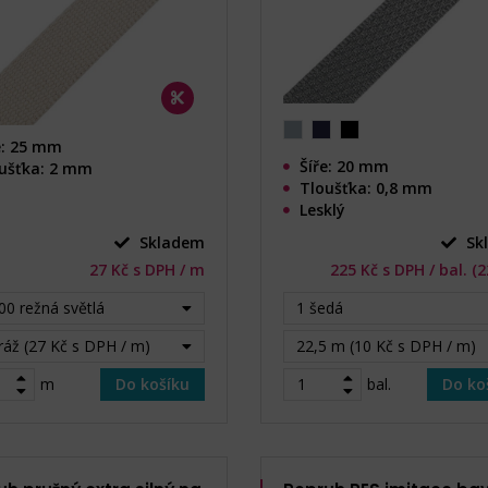
e: 25 mm
Šíře: 20 mm
ušťka: 2 mm
Tloušťka: 0,8 mm
Lesklý
Skladem
Sk
27 Kč s DPH / m
225 Kč s DPH / bal. (
0 režná světlá
1 šedá
áž (27 Kč s DPH / m)
22,5 m (10 Kč s DPH / m)
m
Do košíku
bal.
Do ko