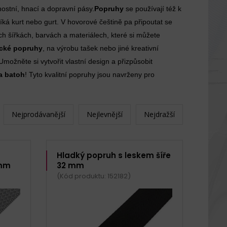
ostní, hnací a dopravní pásy.
Popruhy
se používají též k
íká kurt nebo gurt. V hovorové češtině pa připoutat se
h šířkách, barvách a materiálech, které si můžete
ické popruhy
, na výrobu tašek nebo jiné kreativní
možněte si vytvořit vlastní design a přizpůsobit
a batoh
! Tyto kvalitní popruhy jsou navrženy pro
Nejprodávanější
Nejlevnější
Nejdražší
Hladký popruh s leskem šíře
 mm
32 mm
(Kód produktu: 152182)