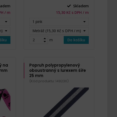
ladem
Skladem
PH / m
15,30 Kč s DPH / m
1 pink
m)
Metráž (15,30 Kč s DPH / m)
šíku
m
Do košíku
ý na
Popruh polypropylenový
5 mm
oboustranný s lurexem šíře
25 mm
(Kód produktu: 149230)