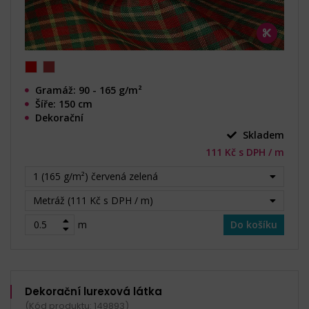
Gramáž: 90 - 165 g/m²
Šíře: 150 cm
Dekorační
Skladem
111 Kč s DPH / m
1 (165 g/m²) červená zelená
Metráž (111 Kč s DPH / m)
m
Do košíku
Dekorační lurexová látka
(Kód produktu: 149893)