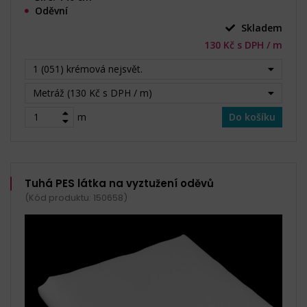
Oděvní
Skladem
130 Kč s DPH / m
1 (051) krémová nejsvět.
Metráž (130 Kč s DPH / m)
m
Do košíku
Tuhá PES látka na vyztužení oděvů
(Kód produktu: 150658)