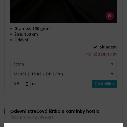
Gramáž: 150 g/m²
Šíře: 150 cm
Oděvní
Skladem
115 Kč s DPH / m
černá
Metráž (115 Kč s DPH / m)
m
Do košíku
Oděvní strečová látka s kamínky hotfix
(Kód produktu: 149952)