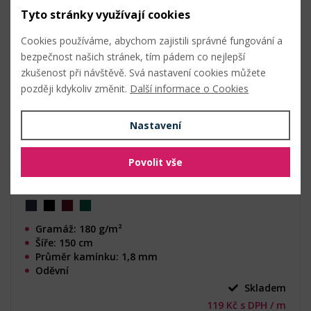
Tyto stránky využívají cookies
Cookies používáme, abychom zajistili správné fungování a
bezpečnost našich stránek, tím pádem co nejlepší
zkušenost při návštěvě. Svá nastavení cookies můžete
později kdykoliv změnit.
Další informace o Cookies
Nastavení
Povolit vše
Gramáž: 180 g/m²
Šíře: 150 cm
Průměr kamínku: 1,8 mm
Oděvní
Skladem
119 Kč s DPH / m