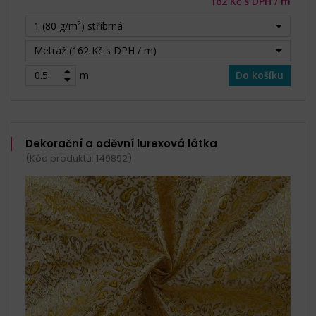
162 Kč s DPH / m
1 (80 g/m²) stříbrná
Metráž (162 Kč s DPH / m)
m
Do košíku
Dekorační a oděvní lurexová látka
(Kód produktu: 149892)