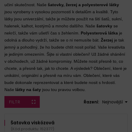
učiní skutečnost. Naše
šatovky, žerzej a polyesterové látky
jsou vyrobeny s vysokou pozorností k detailům a kvalitě. Tyto
látky jsou univerzální, takže je můžete použít na šití šatů, sukní,
halenek, kalhot, kostýmů a mnoho dalšího. Naše
šatovky
se
nekrčí, takže vám ušetří čas s žehlením.
Polyesterová látka
je
odolná a dlouho vydrží, takže se o ni nemusíte bát.
Žerzej
je tak
jemný a pohodlný, že ho budete chtít nosit pořád. Vaše kreativita
je jediným omezením. Šijte si vlastní oblečení! Už žádné shánění
v obchodech, už žádné kompromisy. Můžete nosit přesně to, co
chcete, a přesně tak, jak to chcete. A výsledek? Oblečení, které je
unikátní, originální a přesně na míru vám. Oblečení, které vás
bude dokonale reprezentovat a které budete nosit s hrdostí.
Naše
látky na šaty
jsou tou pravou volbou.
FILTR
Řazení:
Nejnovější
Šatovka viskózová
(Kód produktu: 152377)