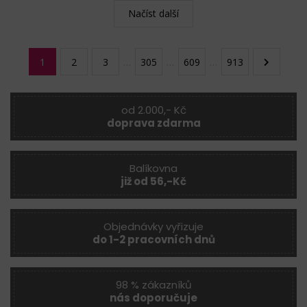
Načíst další
1
2
3
…
305
…
609
…
913
od 2.000,- Kč
doprava zdarma
Balíkovna
již od 56,-Kč
Objednávky vyřizuje
do 1-2 pracovních dnů
98 % zákazníků
nás doporučuje