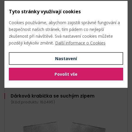
Tyto stránky využívají cookies
Rozměry (ŠxVxH): 9,5 x 16,2 x 6,5 cm
Balení: 2 ks
Cookies používáme, abychom zajistili správné fungování a
Skladem
bezpečnost našich stránek, tím pádem co nejlepší
zkušenost při návštěvě. Svá nastavení cookies můžete
27 Kč s DPH / bal. (2 ks)
později kdykoliv změnit.
Další informace o Cookies
1 stříbrná
2 ks (13,50 Kč s DPH / ks)
Nastavení
bal.
Do košíku
Povolit vše
Dárková krabička se suchým zipem
(Kód produktu: 152495)