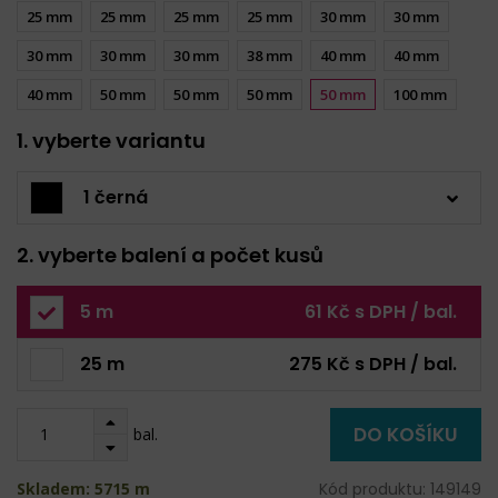
25 mm
25 mm
25 mm
25 mm
30 mm
30 mm
30 mm
30 mm
30 mm
38 mm
40 mm
40 mm
40 mm
50 mm
50 mm
50 mm
50 mm
100 mm
1. vyberte variantu
1 černá
2. vyberte balení a počet kusů
5 m
61 Kč s DPH / bal.
25 m
275 Kč s DPH / bal.
DO KOŠÍKU
bal.
Skladem: 5715 m
Kód produktu: 149149