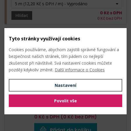
5 m (12,20 Kč s DPH / m) - Vyprodáno
0
Kč s DPH
Hlídat
0
Kč bez DPH
Tyto stránky využívají cookies
38 šedá
Cookies používáme, abychom zajistili správné fungování a
61
Kč s DPH /
bal. (5 m)
bezpečnost našich stránek, tím pádem co nejlepší
Není skladem
zkušenost při návštěvě. Svá nastavení cookies můžete
později kdykoliv změnit.
Další informace o Cookies
5 m (12,20 Kč s DPH / m) - Vyprodáno
0
Kč s DPH
Hlídat
Nastavení
0
Kč bez DPH
Povolit vše
Celková cena:
0
Kč s DPH (
0
Kč bez DPH)
Přidat do košíku