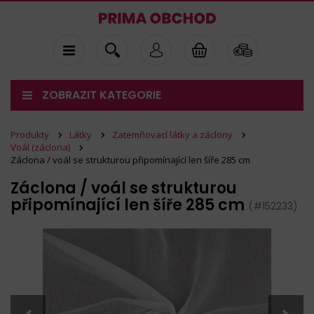
ZOBRAZIT KATEGORIE
Produkty
Látky
Zatemňovací látky a záclony
Voál (záclona)
Záclona / voál se strukturou připomínající len šíře 285 cm
Záclona / voál se strukturou
připomínající len šíře 285 cm
(#152233)