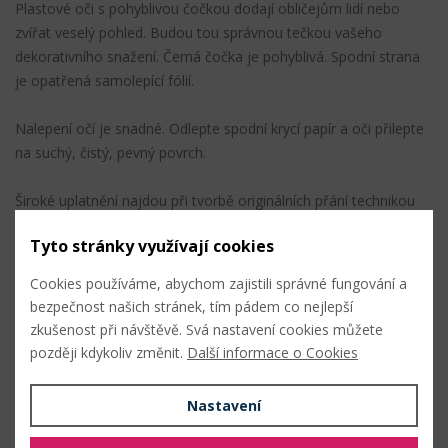
Plastové oči s pohyblivou čočkou dodají obličejům lidí nebo
zvířat veselý pohled. Budou tou správnou tečkou vašeho
dekorativního snažení. Černá čočka je pohyblivá. Spodní strana
je opatřená samolepící fólií.
Nalepení očí je snadné. Odlepte spodní krycí papír a oči přilepte
na suchý, čistý, pevný povrch.
Široké uplatnění najdou při tvorbě originálních přání technikou
scrapbooking.
Tyto stránky využívají cookies
Průměr: 18 mm
Cookies používáme, abychom zajistili správné fungování a
Samolepící
bezpečnost našich stránek, tím pádem co nejlepší
zkušenost při návštěvě. Svá nastavení cookies můžete
Složení: papír, plast
později kdykoliv změnit.
Další informace o Cookies
Nastavení
PŘIDAT DO OBLÍBENÝCH