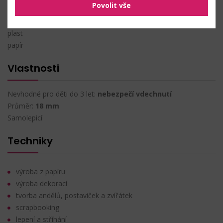
Složení
Povolit vše
plast
papír
Vlastnosti
Nevhodné pro děti do 3 let:
nebezpečí vdechnutí
Průměr:
18 mm
Samolepicí
Techniky
výroba z papíru
výroba dekorací
tvorba andělů, postaviček a zvířátek
scrapbooking
lepení a stříhání