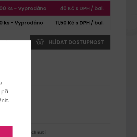
00 ks - Vyprodáno
40 Kč s DPH / bal.
0 ks - Vyprodáno
11,50 Kč s DPH / bal.
kladem
HLÍDAT DOSTUPNOST
ktu: 109176
a
 při
nit.
nebezpečí vdechnutí