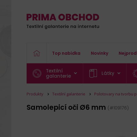
Top nabídka
Novinky
Nejprod
Textilní
Látky
galanterie
Produkty
Textilní galanterie
Polotovary na tvorbu p
Samolepicí oči Ø6 mm
(#109176)