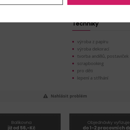
Průměr:
6 mm
Samolepicí
Techniky
výroba z papíru
výroba dekorací
tvorba andělů, postaviček 
scrapbooking
pro děti
lepení a stříhání
Nahlásit problém
Balíkovna
Objednávky vyřizuje
již od 56,-Kč
do 1-2 pracovních d