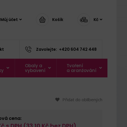
Můj účet
Košík
Kč
kt
Zavolejte:
+420 604 742 448
Obaly a
Tvoření
ky
vybavení
a aranžování
Přidat do oblíbených
ová cena:
č s DPH (
33,10
Kč bez DPH)