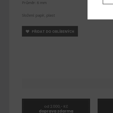
Průměr: 6 mm
Složení: papír, plast
PŘIDAT DO OBLÍBENÝCH
od 2.000,- Kč
doprava zdarma