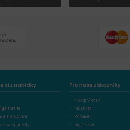
uje
dnocení.
e si z nabídky
Pro naše zákazníky
Nákupní košík
í galanterie
Můj účet
í a aranžování
Přihlášení
y a komponenty
Registrace