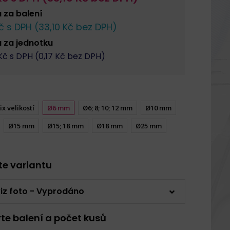
a za
balení
č s DPH (
33,10
Kč bez DPH)
a za
jednotku
č s DPH (
0,17
Kč bez DPH)
ix velikostí
Ø6 mm
Ø6; 8; 10; 12 mm
Ø10 mm
Ø15 mm
Ø15; 18 mm
Ø18 mm
Ø25 mm
rte variantu
iz foto - Vyprodáno
rte balení a počet kusů