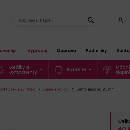
ávanější
Výprodej
Doprava
Podmínky
Konta
Korálky a
Módní
Bižuterie
komponenty
doplň
ostaviček a zvířátek
Samolepicí oči
Samolepicí oči Ø6 mm
Celk
40
K