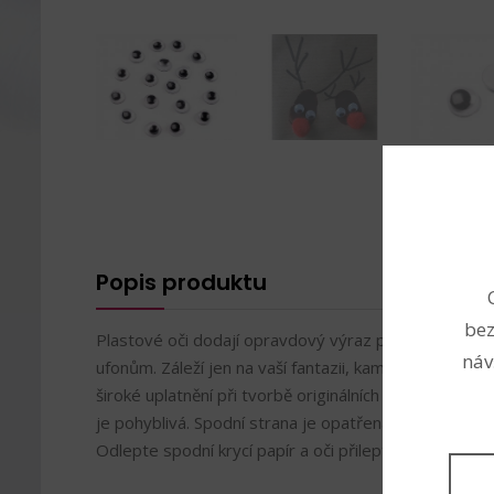
Popis produktu
bez
Plastové oči dodají opravdový výraz postavičkám lidí
náv
ufonům. Záleží jen na vaší fantazii, kam je nalepíte. Je
široké uplatnění při tvorbě originálních přání techni
je pohyblivá. Spodní strana je opatřená samolepící fól
Odlepte spodní krycí papír a oči přilepte na suchý, či