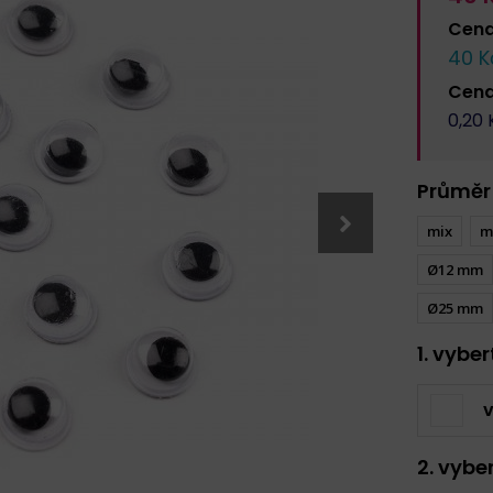
Cen
40
K
Cen
0,20
K
Průměr
mix
m
Ø12 mm
Ø25 mm
1. vybe
v
2. vybe