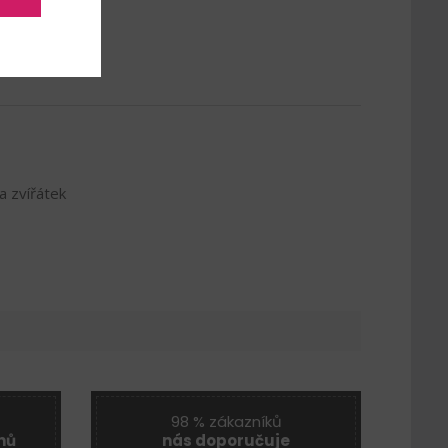
a zvířátek
98 % zákazníků
nů
nás doporučuje