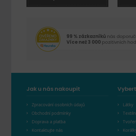
99 % zázkazníků
nás doporuč
Více než 3 000
pozitivních ho
Jak u nás nakoupit
Vybert
Zpracování osobních údajů
Látky
Obchodní podmínky
Textiln
Doprava a platba
Tvořen
Kontaktujte nás
Korálk