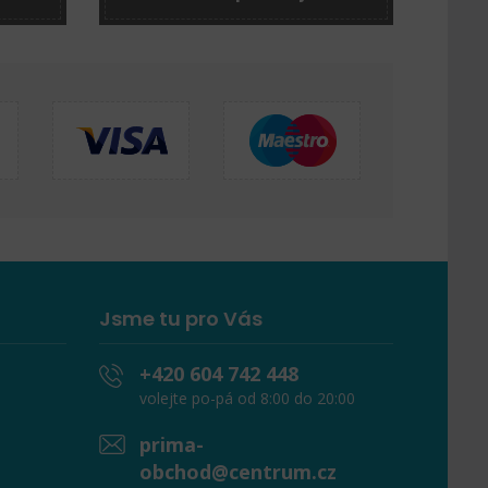
Jsme tu pro Vás
+420 604 742 448
volejte po-pá od 8:00 do 20:00
prima-
obchod@centrum.cz