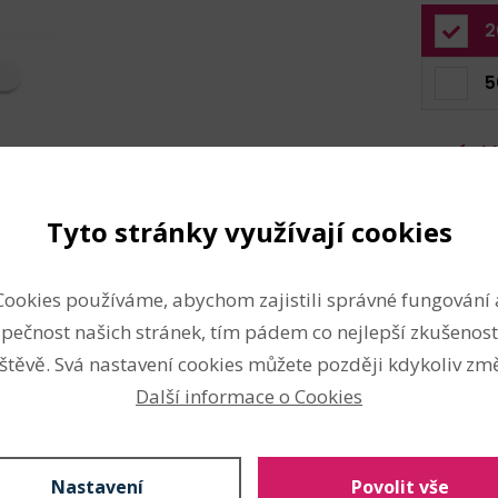
2
5
Není s
Kód produ
Tyto stránky využívají cookies
Složení
Cookies používáme, abychom zajistili správné fungování 
pečnost našich stránek, tím pádem co nejlepší zkušenost
, zvířat, bájným tvorům i
papír
štěvě. Svá nastavení cookies můžete později kdykoliv změ
jich velikost je malá, najdou
plast
Další informace o Cookies
kou scrapbooking. Černá čočka
Vlastnosti
ií. Nalepení očí je snadné.
stý, pevný povrch.
Nevhodné pro děti do 3 let:
Nastavení
Povolit vše