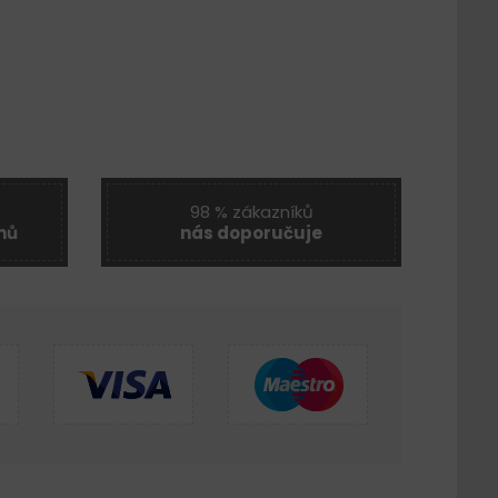
98 % zákazníků
nů
nás doporučuje