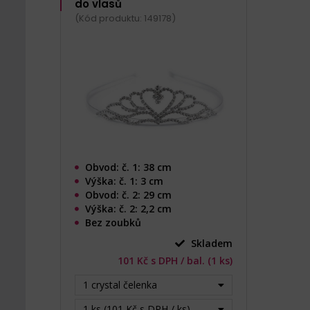
do vlasů
(Kód produktu: 149178)
Obvod: č. 1: 38 cm
Výška: č. 1: 3 cm
Obvod: č. 2: 29 cm
Výška: č. 2: 2,2 cm
Bez zoubků
Skladem
101 Kč s DPH / bal. (1 ks)
1 crystal čelenka
1 ks (101 Kč s DPH / ks)