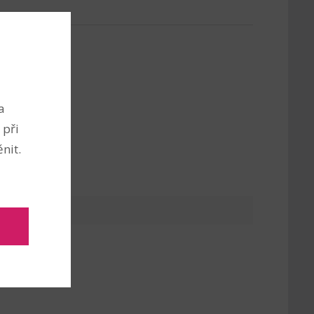
a
 při
nit.