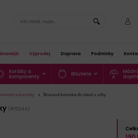
ávanější
Výprodej
Doprava
Podmínky
Konta
Korálky a
Módní
Bižuterie
komponenty
doplň
avnostní a korunky
Štrasová korunka do vlasů s očky
čky
(#112344)
Celk
190