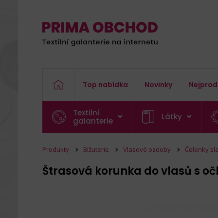
Top nabídka
Novinky
Nejprod
Textilní
Látky
galanterie
Produkty
Bižuterie
Vlasové ozdoby
Čelenky sl
Štrasová korunka do vlasů s o