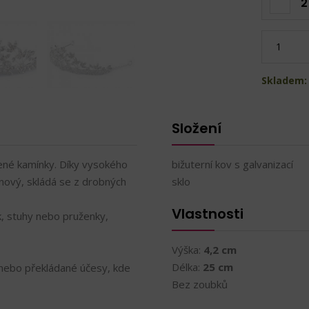
2
Skladem: 
Složení
šené kamínky. Díky vysokého
bižuterní kov s galvanizací
inový, skládá se z drobných
sklo
Vlastnosti
, stuhy nebo pruženky,
Výška:
4,2 cm
Délka:
25 cm
 nebo překládané účesy, kde
Bez zoubků