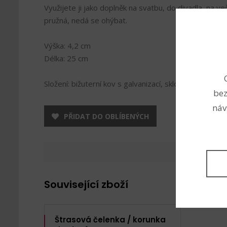
Využijete ji jako doplněk na svatbu, do divadla, na ve
pružná, nedá se ohýbat.
Výška: 4,2 cm
Délka: 25 cm
Složení: bižuterní kov s galvanizací, sklo
bez
náv
PŘIDAT DO OBLÍBENÝCH
Související zboží
Štrasová čelenka / korunka