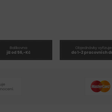
Balíkovna
Objednávky vyřizuje
již od 56,-Kč
do 1-2 pracovních d
uje
dnocení.