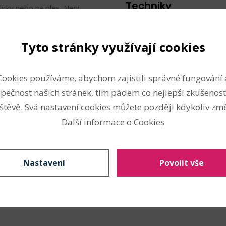
Techniky
čírky nebo na ples. Není
tvorba svatebních účesů
Tyto stránky využívají cookies
Cookies používáme, abychom zajistili správné fungování 
pečnost našich stránek, tím pádem co nejlepší zkušenost
štěvě. Svá nastavení cookies můžete později kdykoliv změ
Další informace o Cookies
Nahlásit problém
Nastavení
Povolit vše