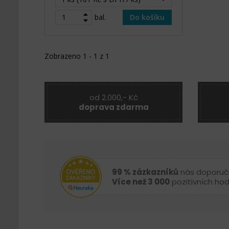
bal.
Do košíku
Zobrazeno 1 - 1 z 1
od 2.000,- Kč
doprava zdarma
99 % zázkazníků
nás doporuč
Více než 3 000
pozitivních ho