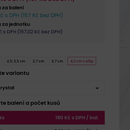
a za
balení
č s DPH (
157
Kč bez DPH)
a za
jednotku
 s DPH (
157,02
Kč bez DPH)
2,5; 3,5 cm
2,7 cm
3,7 cm
4,2 cm s očky
rte variantu
rystal
rte balení a počet kusů
 ks
190 Kč s DPH / bal.