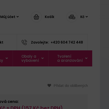
Můj účet
Košík
Kč
kt
Zavolejte:
+420 604 742 448
Obaly a
Tvoření
ky
vybavení
a aranžování
Přidat do oblíbených
ová cena:
Kč s DPH (
157
Kč bez DPH)