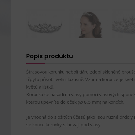
Popis produktu
Štrasovou korunku neboli tiáru zdobí skleněné brou
třpytu působí velmi luxusně. Vzor na korunce je květ
květů a lístků.
Korunka se nasadí na vlasy pomocí vlasových sponek
kterou upevníte do oček (Ø 8,5 mm) na koncích.
Je vhodná do složitých účesů jako jsou různé drdoly
se konce korunky schovají pod vlasy.