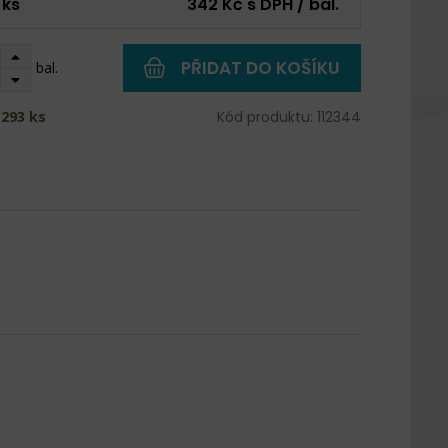
 ks
342 Kč s DPH / bal.
PŘIDAT DO KOŠÍKU
bal.
293 ks
Kód produktu: 112344