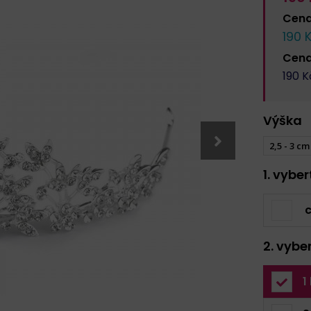
Cen
190
K
Cen
190
Kč
Výška
2,5 - 3 cm
1. vybe
c
2. vybe
1