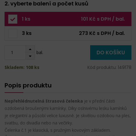
2. vyberte balení a počet kusů
1 ks
101 Kč s DPH / bal.
3 ks
273 Kč s DPH / bal.
DO KOŠÍKU
bal.
Skladem: 108 ks
Kód produktu: 149178
Popis produktu
Nepřehlédnutelná štrasová čelenka
je v přední části
ozdobená broušenými kamínky. Díky oslnivému lesku kamínků
je elegantní a působí velice luxusně. Je skvělou ozdobou na ples,
svatbu, do divadla nebo na večírky.
Čelenka č.1 je klasická, s pružným kovovým základem.