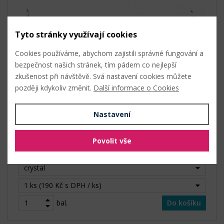
Tyto stránky využívají cookies
Cookies používáme, abychom zajistili správné fungování a
bezpečnost našich stránek, tím pádem co nejlepší
zkušenost při návštěvě. Svá nastavení cookies můžete
později kdykoliv změnit.
Další informace o Cookies
Výška: 4,2 cm
Nastavení
Délka: 25 cm
Bez zoubků
Skladem
Povolit vše
190 Kč s DPH / bal. (1 ks)
crystal
1 ks (190 Kč s DPH / ks)
bal.
Do košíku