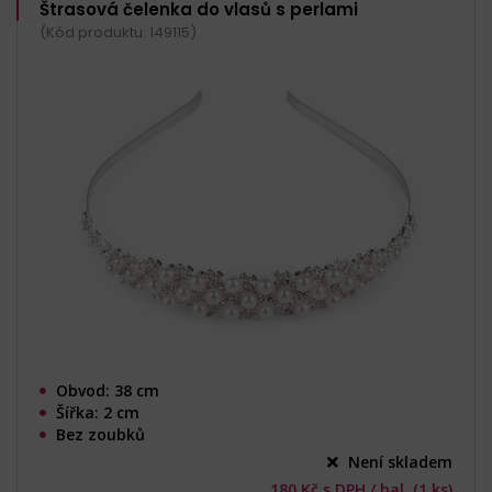
Štrasová čelenka do vlasů s perlami
(Kód produktu: 149115)
Obvod: 38 cm
Šířka: 2 cm
Bez zoubků
Není skladem
180 Kč s DPH / bal. (1 ks)