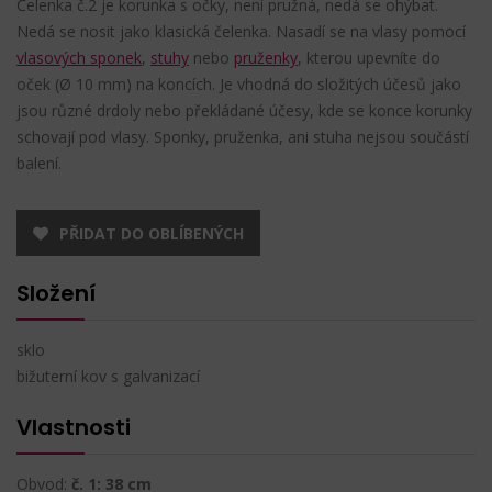
Čelenka č.2 je korunka s očky, není pružná, nedá se ohýbat.
Nedá se nosit jako klasická čelenka. Nasadí se na vlasy pomocí
vlasových sponek
,
stuhy
nebo
pruženky
, kterou upevníte do
oček (Ø 10 mm) na koncích. Je vhodná do složitých účesů jako
jsou různé drdoly nebo překládané účesy, kde se konce korunky
schovají pod vlasy. Sponky, pruženka, ani stuha nejsou součástí
balení.
PŘIDAT DO OBLÍBENÝCH
Složení
sklo
bižuterní kov s galvanizací
Vlastnosti
Obvod:
č. 1: 38 cm