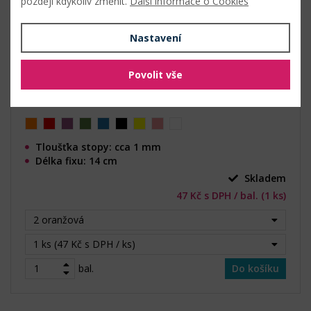
později kdykoliv změnit.
Další informace o Cookies
Nastavení
Povolit vše
Tloušťka stopy: cca 1 mm
Délka fixu: 14 cm
Skladem
47 Kč s DPH / bal. (1 ks)
2 oranžová
1 ks (47 Kč s DPH / ks)
bal.
Do košíku