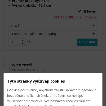
Průměr krabičky: 7 cm
Výška krabičky: 13,5 cm
Skladem
381 Kč s DPH / bal. (1 sada)
mix č. 1
1 sada (381 Kč s DPH / sada)
bal.
Do košíku
Fixy na textil
(Kód produktu: 137230)
Tyto stránky využívají cookies
Cookies používáme, abychom zajistili správné fungování a
bezpečnost našich stránek, tím pádem co nejlepší
zkušenost při návštěvě. Svá nastavení cookies můžete