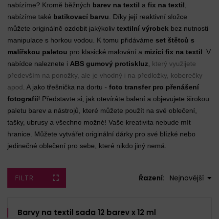
nabízíme? Kromě běžných
barev na textil
a
fix na textil
,
nabízíme také
batikovací barvu
. Díky její reaktivní složce
můžete originálně ozdobit jakýkoliv
textilní výrobek
bez nutnosti
manipulace s horkou vodou. K tomu přidáváme
set štětců s
malířskou paletou
pro klasické malování a
mizící fix na textil
. V
nabídce naleznete i
ABS gumový protiskluz
,
který využijete
především na ponožky, ale je vhodný i na předložky, koberečky
apod
. A jako třešnička na dortu -
foto transfer pro přenášení
fotografií
! Představte si, jak otevíráte balení a objevujete širokou
paletu barev a nástrojů, které můžete použít na své oblečení,
tašky, ubrusy a všechno možné! Vaše kreativita nebude mít
hranice. Můžete vytvářet originální dárky pro své blízké nebo
jedinečné oblečení pro sebe, které nikdo jiný nemá.
FILTR
Řazení:
Nejnovější
Barvy na textil sada 12 barev x 12 ml