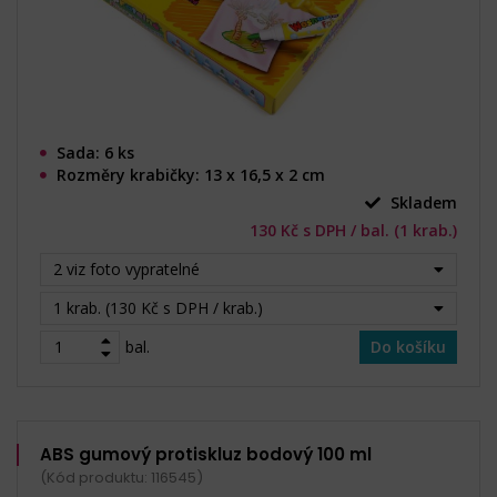
Sada: 6 ks
Rozměry krabičky: 13 x 16,5 x 2 cm
Skladem
130 Kč s DPH / bal. (1 krab.)
2 viz foto vypratelné
1 krab. (130 Kč s DPH / krab.)
bal.
Do košíku
ABS gumový protiskluz bodový 100 ml
(Kód produktu: 116545)