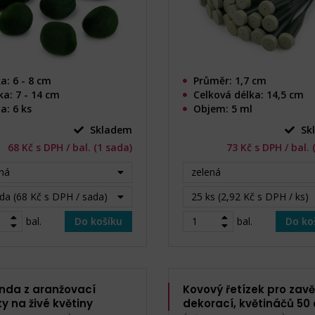
ka: 6 - 8 cm
Průměr: 1,7 cm
ka: 7 - 14 cm
Celková délka: 14,5 cm
a: 6 ks
Objem: 5 ml
Skladem
Sk
68 Kč s DPH / bal. (1 sada)
73 Kč s DPH / bal. 
ná
zelená
da (68 Kč s DPH / sada)
25 ks (2,92 Kč s DPH / ks)
bal.
Do košíku
bal.
Do ko
anda z aranžovací
Kovový řetízek pro zav
y na živé květiny
dekorací, květináčů 50