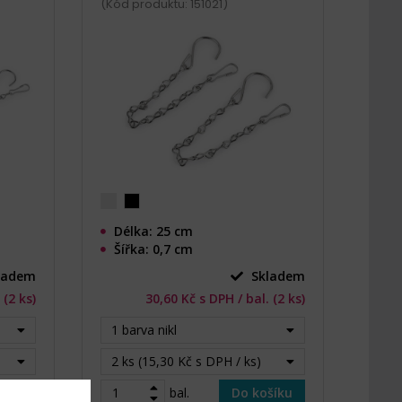
(Kód produktu: 151021)
Délka: 25 cm
Šířka: 0,7 cm
ladem
Skladem
 (2 ks)
30,60 Kč s DPH / bal. (2 ks)
1 barva nikl
2 ks (15,30 Kč s DPH / ks)
šíku
bal.
Do košíku