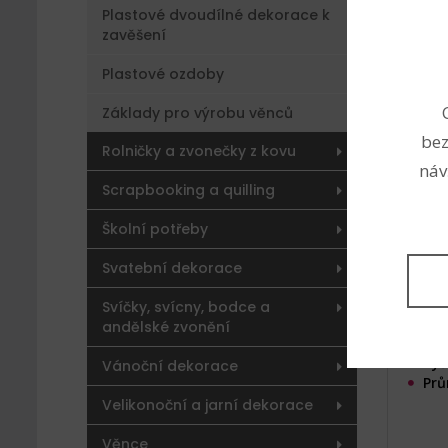
Plastové dvoudílné dekorace k
zavěšení
Plastové ozdoby
Aran
klob
Základy pro výrobu věnců
(Kód 
bez
Rolničky a zvonečky z kovu
náv
Scrapbooking a quilling
Školní potřeby
Svatební dekorace
Svíčky, svícny, bodce a
andělské zvonění
Vně
Výš
Vánoční dekorace
Prů
Velikonoční a jarní dekorace
Věnce