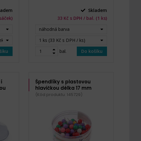
ladem
Skladem
 sáček)
33 Kč s DPH / bal. (1 ks)
náhodná barva
ek)
1 ks (33 Kč s DPH / ks)
šíku
bal.
Do košíku
í
Špendlíky s plastovou
kou
hlavičkou délka 17 mm
(Kód produktu: 145729)