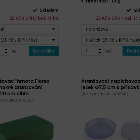
Hmotnost: 10 g
Skladem
Sk
25 Kč s DPH / bal. (1 ks)
25 Kč s DPH / bal. (1
ná
1 oranžová
 (25 Kč s DPH / ks)
1 sáček (25 Kč s DPH / sáč
bal.
Do košíku
bal.
Do ko
žovací hmota Florex
Aranžovací napichovac
mokré aranžování
ježek Ø7,5 cm s přísav
x20 cm cihla
(Kód produktu: 146508)
produktu: 148093)