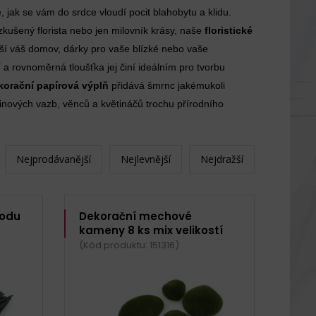
te, jak se vám do srdce vloudí pocit blahobytu a klidu.
zkušený florista nebo jen milovník krásy, naše
floristické
ší váš domov, dárky pro vaše blízké nebo vaše
 a rovnoměrná tloušťka jej činí ideálním pro tvorbu
korační papírová výplň
přidává šmrnc jakémukoli
nových vazb, věnců a květináčů trochu přírodního
Nejprodávanější
Nejlevnější
Nejdražší
vodu
Dekorační mechové
kameny 8 ks mix velikostí
(Kód produktu: 151316)