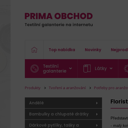
Top nabídka
Novinky
Nejprod
Textilní
Látky
galanterie
Produkty
Tvoření a aranžování
Potřeby pro aranžo
Flori
Andělé
Bambulky a chlupaté drátky
Představt
Dárkové pytlíky, tašky a
- malý ko