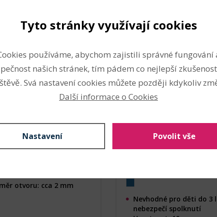
Tyto stránky využívají cookies
žovací napichovací
Vodní perly - gelové kul
ouk Ø16,5 cm
do vázy Ø14 mm
Cookies používáme, abychom zajistili správné fungování 
produktu: 150453)
(Kód produktu: 150066)
pečnost našich stránek, tím pádem co nejlepší zkušenost
štěvě. Svá nastavení cookies můžete později kdykoliv změ
Další informace o Cookies
Nastavení
Povolit vše
jší průměr: 16,5 cm
ka: 6 cm
měr otvoru: cca 2 mm
Nevhodné pro děti do 3 l
nebezpečí spolknutí