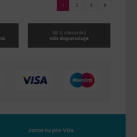
1
2
3
98 % zákazníků
nů
nás doporučuje
Jsme tu pro Vás