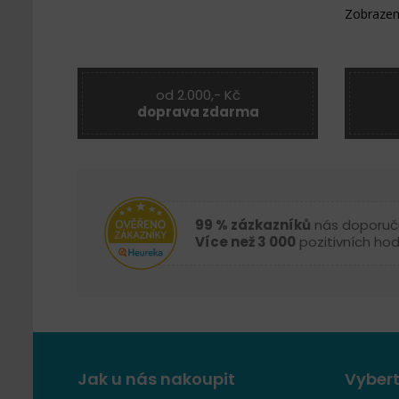
Zobrazen
od 2.000,- Kč
doprava zdarma
99 % zázkazníků
nás doporuč
Více než 3 000
pozitivních ho
Jak u nás nakoupit
Vybert