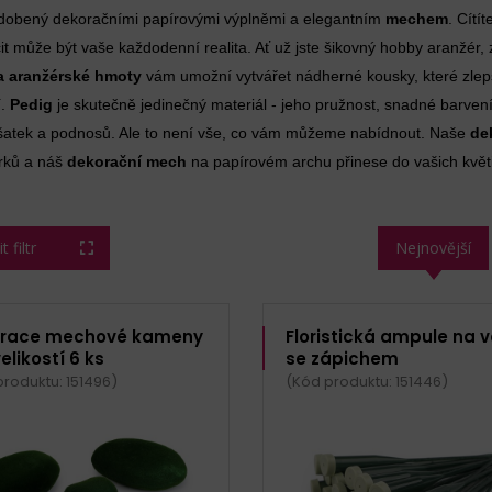
 zdobený dekoračními papírovými výplněmi a elegantním
mechem
. Cítí
it může být vaše každodenní realita. Ať už jste šikovný hobby aranžér, 
a aranžérské hmoty
vám umožní vytvářet nádherné kousky, které zlep
í.
Pedig
je skutečně jedinečný materiál - jeho pružnost, snadné barvení
ošatek a podnosů. Ale to není vše, co vám můžeme nabídnout. Naše
de
rků a náš
dekorační mech
na papírovém archu přinese do vašich květi
 filtr
Nejnovější
race mechové kameny
Floristická ampule na 
elikostí 6 ks
se zápichem
produktu: 151496)
(Kód produktu: 151446)