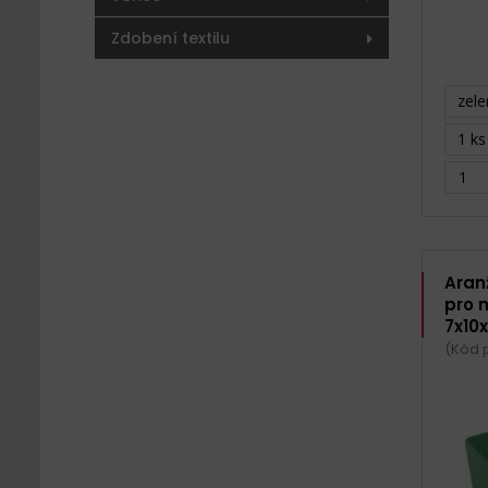
Zdobení textilu
zele
1 ks
Aran
pro 
7x10
(Kód 