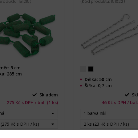
roduktu: 151215)
(Kód produktu: 151022)
měr: 5 cm
ka: 285 cm
Délka: 50 cm
Šířka: 0,7 cm
Skladem
Sk
275 Kč s DPH / bal. (1 ks)
46 Kč s DPH / bal.
ná
1 barva nikl
 (275 Kč s DPH / ks)
2 ks (23 Kč s DPH / ks)
bal.
Do košíku
bal.
Do ko