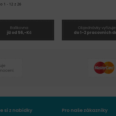
o 1 - 12 z 26
Balíkovna
Objednávky vyřizuje
již od 56,-Kč
do 1-2 pracovních d
uje
dnocení.
e si z nabídky
Pro naše zákazníky