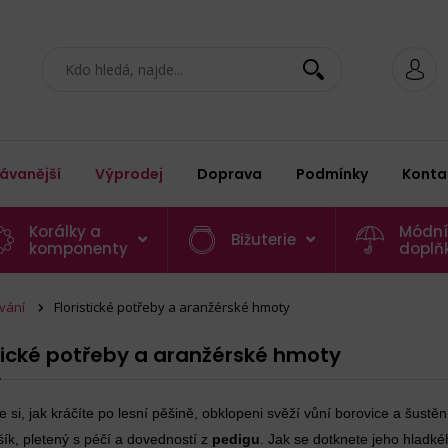
ávanější
Výprodej
Doprava
Podmínky
Konta
Korálky a
Módní
Bižuterie
komponenty
doplň
vání
Floristické potřeby a aranžérské hmoty
stické potřeby a aranžérské hmoty
e si, jak kráčíte po lesní pěšině, obklopeni svěží vůní borovice a šustě
šík, pletený s péčí a dovedností z
pedigu
. Jak se dotknete jeho hlad