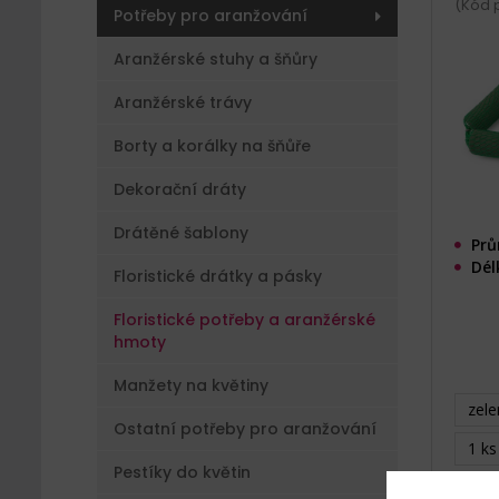
(Kód p
Potřeby pro aranžování
Aranžérské stuhy a šňůry
Aranžérské trávy
Borty a korálky na šňůře
Dekorační dráty
Drátěné šablony
Prů
Dél
Floristické drátky a pásky
Floristické potřeby a aranžérské
hmoty
Manžety na květiny
zele
Ostatní potřeby pro aranžování
1 ks
Pestíky do květin