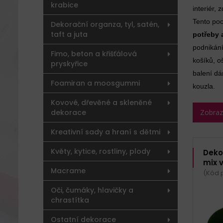
krabice
interiér,
Tento poc
Dekorační organza, tyl, satén,
taft a juta
potřeby 
podnikán
Fimo, beton a křišťálová
košíků, 
pryskyřice
balení dá
Foamiran a moosgummi
kouzla.
Kovové, dřevěné a skleněné
dekorace
Zobrazit
Kreativní sady a hraní s dětmi
Květy, kytice, rostliny, plody
Deko
mix v
Macrame
(Kód 
Oči, čumáky, hlavičky a
chrastítka
Ostatní dekorace