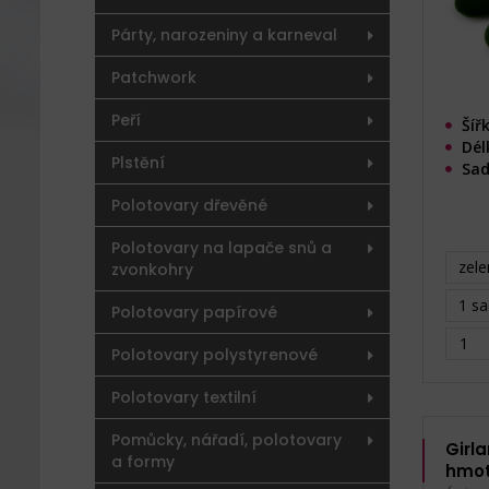
Párty, narozeniny a karneval
Patchwork
Peří
Šíř
Dél
Plstění
Sad
Polotovary dřevěné
Polotovary na lapače snů a
zele
zvonkohry
1 sa
Polotovary papírové
Polotovary polystyrenové
Polotovary textilní
Pomůcky, nářadí, polotovary
Girl
a formy
hmot