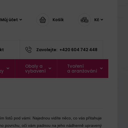
Můj účet
Košík
Kč
kt
Zavolejte:
+420 604 742 448
Obaly a
Tvoření
ky
vybavení
a aranžování
ním listů pod vámi. Najednou vidíte něco, co vás přitahuje
kého povrchu, oči vám padnou na jeho nádherně upravený