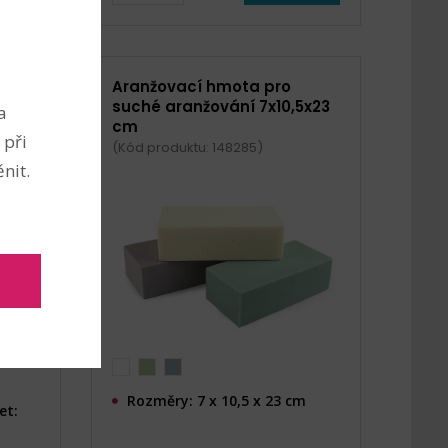
ičky
Aranžovací hmota pro
suché aranžování 7x10,5x23
a
cm
 při
(Kód produktu: 148285)
nit.
Rozměry: 7 x 10,5 x 23 cm
et: