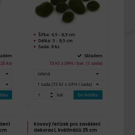
Šířka: 4,5 - 6,5 cm
Délka: 5 - 9,5 cm
Sada: 8 ks
ladem
Skladem
(25 ks)
73 Kč s DPH / bal. (1 sada)
zelená
1 sada (73 Kč s DPH / sada)
šíku
bal.
Do košíku
ěšení
Kovový řetízek pro zavěšení
 cm
dekorací, květináčů 25 cm