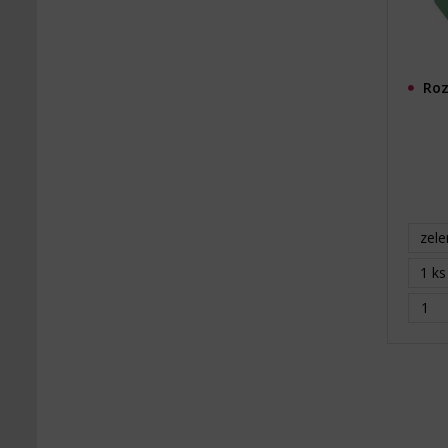
Roz
zele
1 ks