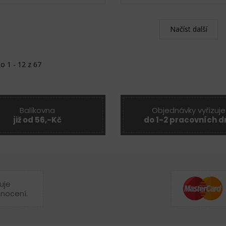
Načíst další
o 1 - 12 z 67
Balíkovna
Objednávky vyřizuje
již od 56,-Kč
do 1-2 pracovních d
uje
dnocení.