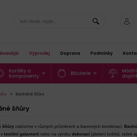
ávanější
Výprodej
Doprava
Podmínky
Konta
Korálky a
Módní
Bižuterie
komponenty
doplň
ičky
Bavlněné šňůry
ěné šňůry
é šňůry
nabízíme v různých průměrech a barevných kombinací.
Bavln
 v
textilní galanterii
nebo na výrobu
dekorací
(pletení košíků, tašek a