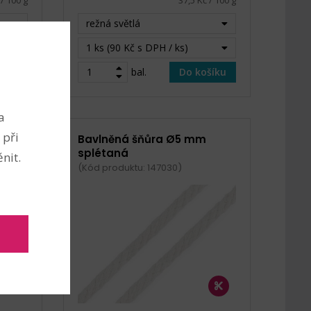
 / 100 g
37,5 Kč / 100 g
režná světlá
1 ks (90 Kč s DPH / ks)
šíku
bal.
Do košíku
a
 při
režná
Bavlněná šňůra Ø5 mm
splétaná
nit.
(Kód produktu: 147030)