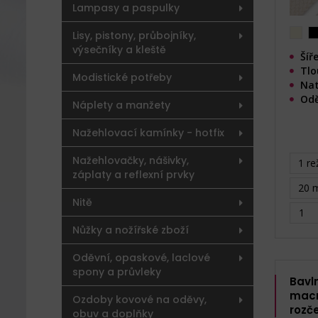
Lampasy a paspulky
Lisy, pistony, průbojníky,
výsečníky a kleště
Šíř
Tlo
Modistické potřeby
Nat
Odě
Náplety a manžety
Nažehlovací kamínky - hotfix
Nažehlovačky, nášivky,
1 re
záplaty a reflexní prvky
20 m
Nitě
Nůžky a nožířské zboží
Oděvní, opaskové, laclové
spony a průvleky
Bavl
mac
Ozdoby kovové na oděvy,
rozč
obuv a doplňky