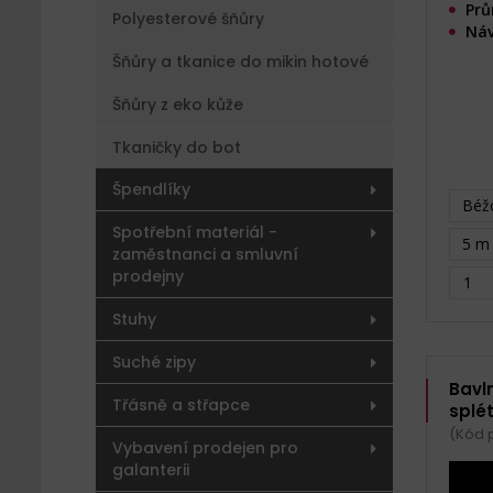
Prů
Polyesterové šňůry
Náv
Šňůry a tkanice do mikin hotové
Šňůry z eko kůže
Tkaničky do bot
Špendlíky
Béžo
Spotřební materiál -
5 m 
zaměstnanci a smluvní
prodejny
Stuhy
Suché zipy
Bavl
Třásně a střapce
splé
(Kód 
Vybavení prodejen pro
galanterii