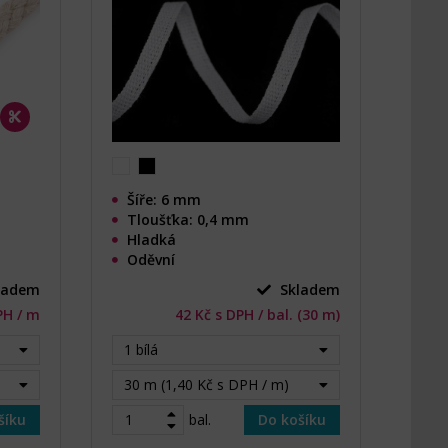
Šíře: 6 mm
Tloušťka: 0,4 mm
Hladká
Oděvní
ladem
Skladem
PH / m
42 Kč s DPH / bal. (30 m)
1 bílá
30 m (1,40 Kč s DPH / m)
šíku
bal.
Do košíku