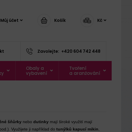
Můj účet
Košík
Kč
kt
Zavolejte:
+420 604 742 448
Obaly a
Tvoření
ky
vybavení
a aranžování
ěné šňůrky
nebo
dutinky
mají široké využití mají
pod.). Využijete ji například do
tunýlků kapucí mikin
,