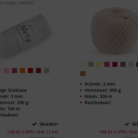
produktu: 148450)
Průměr: 2 mm
ign Stoklasa
Hmotnost: 500 g
měr: 3 mm
Návin: 326 m
tnost: 290 g
Rozčesávací
in: 100 m
česávací
Skladem
Sk
128 Kč s DPH / bal. (1 ks)
166 Kč s DPH / bal.