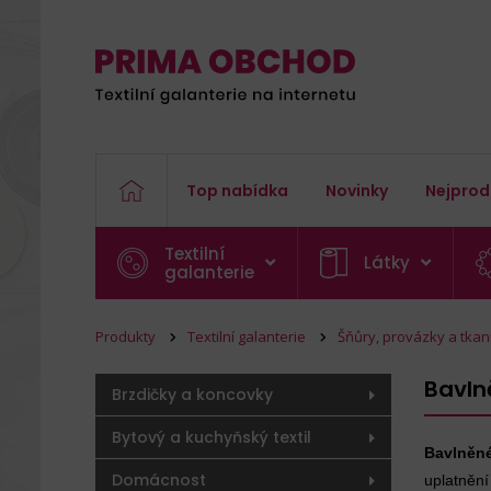
Top nabídka
Novinky
Nejprod
Textilní
Látky
galanterie
Produkty
Textilní galanterie
Šňůry, provázky a tkan
Bavln
Brzdičky a koncovky
Bytový a kuchyňský textil
Bavlněn
Domácnost
uplatnění