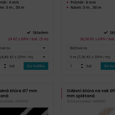
měr: 4 mm
Průměr: 6 mm
in: 5 m , 50 m
Návin: 5 m , 50 m
Skladem
Sk
24 Kč s DPH / bal. (5 m)
36,50 Kč s DPH / bal
vá sv.
Béžová sv.
(4,80 Kč s DPH / m)
5 m (7,30 Kč s DPH / m)
bal.
Do košíku
bal.
Do ko
něná šňůra Ø7 mm
Oděvní šňůra na vak Ø1
taná
mm splétaná
produktu: 147029)
(Kód produktu: 146665)