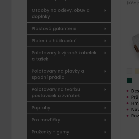
(Kód 
Ozdoby na oděvy, obuv a
doplňky
Plastová galanterie
Pletení a háčkování
Polotovary k výrobě kabelek
a tašek
Polotovary na plavky a
spodní prádlo
Polotovary na tvorbu
Des
postaviček a zvířátek
Prů
Hmo
Popruhy
Náv
Roz
Pro mazlíčky
Pruženky - gumy