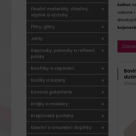
kalhot
n
Fixační materiály, vlizelíny,
nalezne i
výplně a výztuhy
dřevěných
Flitry, glitry
kojenec
Jehly
Zobrazit
Keprovky, pasovky a reflexní
pásky
Knoflíky a zapínání
Bavl
duti
Košíky a kazety
(Kód p
Kovová galanterie
Krajky a madeiry
Krejčovské potřeby
Křestní a smuteční doplňky