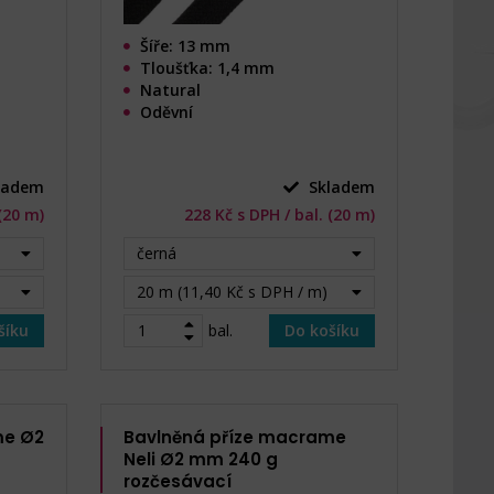
Šíře: 13 mm
Tloušťka: 1,4 mm
Natural
Oděvní
ladem
Skladem
 (20 m)
228 Kč s DPH / bal. (20 m)
černá
20 m (11,40 Kč s DPH / m)
šíku
bal.
Do košíku
me Ø2
Bavlněná příze macrame
Neli Ø2 mm 240 g
rozčesávací