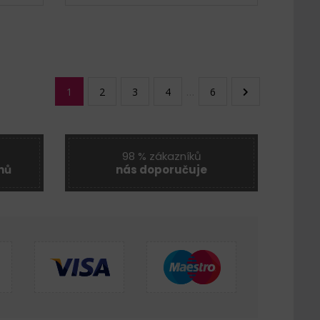
1
2
3
4
…
6
98 % zákazníků
nů
nás doporučuje