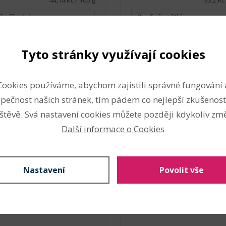
44,14 Kč / 100 g
33,2 Kč
lá přírodní
2 režná světlá
 (128 Kč s DPH / ks)
1 ks (166 Kč s DPH / ks)
Tyto stránky využívají cookies
bal.
Do košíku
bal.
Do ko
Cookies používáme, abychom zajistili správné fungování 
pečnost našich stránek, tím pádem co nejlepší zkušenost
a pletená BAVLNA režná
Šnůra pletená BAVLNA 
m
6 mm
štěvě. Svá nastavení cookies můžete později kdykoliv změ
produktu: 148183)
(Kód produktu: 147781)
Další informace o Cookies
Nastavení
Povolit vše