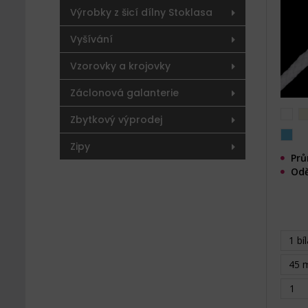
Výrobky z šicí dílny Stoklasa
Vyšívání
Vzorovky a krojovky
Záclonová galanterie
Zbytkový výprodej
Zipy
Prů
Odě
1 bí
45 m