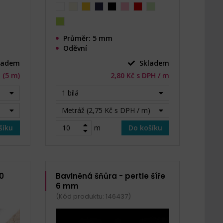
Průměr: 5 mm
Oděvní
ladem
Skladem
. (5 m)
2,80 Kč s DPH / m
1 bílá
Metráž (2,75 Kč s DPH / m)
šíku
m
Do košíku
0
Bavlněná šňůra - pertle šíře
6 mm
(Kód produktu: 146437)