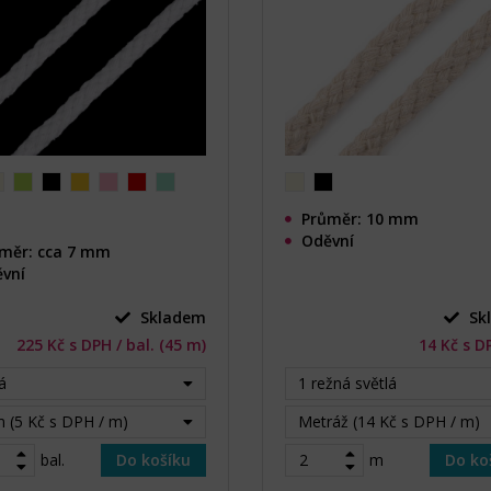
Průměr: 10 mm
Oděvní
měr: cca 7 mm
vní
Skladem
Sk
225 Kč s DPH / bal. (45 m)
14 Kč s D
lá
1 režná světlá
 (5 Kč s DPH / m)
Metráž (14 Kč s DPH / m)
bal.
Do košíku
m
Do ko