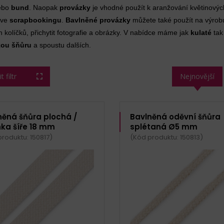
ebo
bund
. Naopak
provázky
je vhodné použít k aranžování květinových
 ve
scrapbookingu
.
Bavlněné provázky
můžete také použít na výrob
 kolíčků, přichytit fotografie a obrázky. V nabídce máme jak
kulaté
tak
kou šňůru
a spoustu dalších.
 filtr
Nejnovější
něná šňůra plochá /
Bavlněná oděvní šňůra
nka šíře 18 mm
splétaná Ø5 mm
roduktu: 150817)
(Kód produktu: 150813)