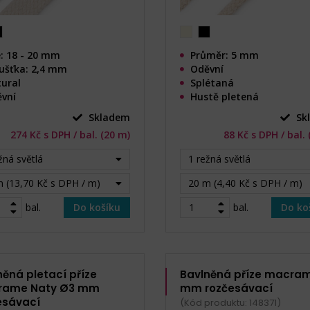
e: 18 - 20 mm
Průměr: 5 mm
ušťka: 2,4 mm
Oděvní
ural
Splétaná
vní
Hustě pletená
Skladem
Sk
274 Kč s DPH / bal. (20 m)
88 Kč s DPH / bal.
žná světlá
1 režná světlá
 (13,70 Kč s DPH / m)
20 m (4,40 Kč s DPH / m)
bal.
Do košíku
bal.
Do ko
něná pletací příze
Bavlněná příze macra
rame Naty Ø3 mm
mm rozčesávací
esávací
(Kód produktu: 148371)