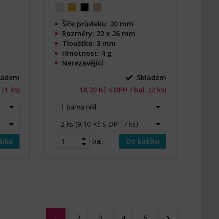
Šíře průvleku: 20 mm
Rozměry: 22 x 26 mm
Tloušťka: 3 mm
Hmotnost: 4 g
Nerezavějící
ladem
Skladem
 (1 ks)
18,20 Kč s DPH / bal. (2 ks)
1 barva nikl
2 ks (9,10 Kč s DPH / ks)
šíku
bal.
Do košíku
1
2
3
4
5