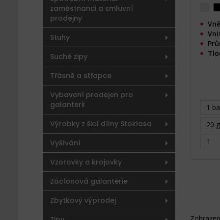
zaměstnanci a smluvní
prodejny
Vně
Vni
Stuhy
Prů
Tlo
Suché zipy
Třásně a střapce
Vybavení prodejen pro
galanterii
1 ba
Výrobky z šicí dílny Stoklasa
20 g
Vyšívání
Vzorovky a krojovky
Záclonová galanterie
Zbytkový výprodej
Zobrazen
Zipy