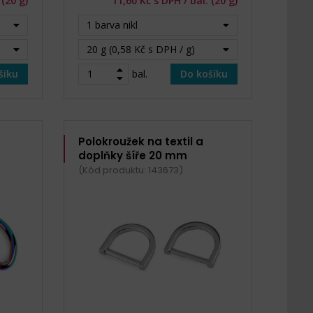
 (20 g)
11,60 Kč s DPH / bal. (20 g)
1 barva nikl
20 g (0,58 Kč s DPH / g)
šíku
bal.
Do košíku
Polokroužek na textil a
doplňky šíře 20 mm
(Kód produktu: 143673)