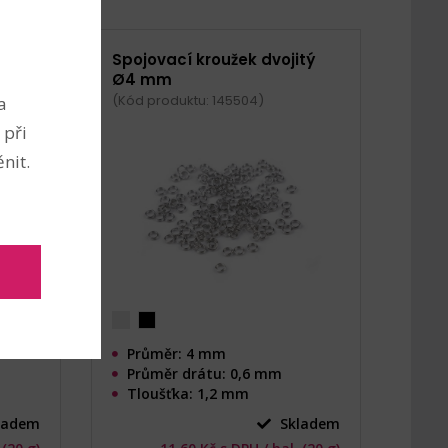
tý
Spojovací kroužek dvojitý
Ø4 mm
(Kód produktu: 145504)
a
 při
nit.
Průměr: 4 mm
Průměr drátu: 0,6 mm
Tloušťka: 1,2 mm
ladem
Skladem