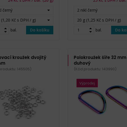
24 Kč s DPH / bal. (20 g)
25 Kč s DPH / bal.
kl černý
2 nikl černý
 (1,20 Kč s DPH / g)
20 g (1,25 Kč s DPH / g)
bal.
Do košíku
bal.
Do ko
ovací kroužek dvojitý
Polokroužek šíře 32 mm
mm
duhový
produktu: 145505)
(Kód produktu: 143990)
Výprodej