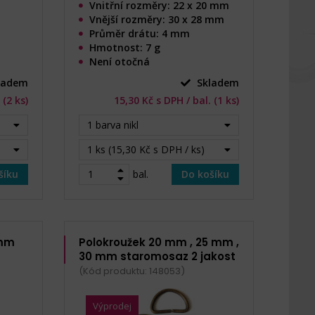
Vnitřní rozměry: 22 x 20 mm
Vnější rozměry: 30 x 28 mm
Průměr drátu: 4 mm
Hmotnost: 7 g
Není otočná
ladem
Skladem
 (2 ks)
15,30 Kč s DPH / bal. (1 ks)
1 barva nikl
1 ks (15,30 Kč s DPH / ks)
šíku
bal.
Do košíku
 mm
Polokroužek 20 mm , 25 mm ,
30 mm staromosaz 2 jakost
(Kód produktu: 148053)
Výprodej