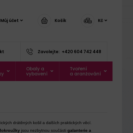
Můj účet
Košík
Kč
kt
Zavolejte:
+420 604 742 448
Obaly a
Tvoření
ky
vybavení
a aranžování
ckých drátěných košil a dalších praktických věcí.
lokroužky
jsou nezbytnou součásti
galanterie a