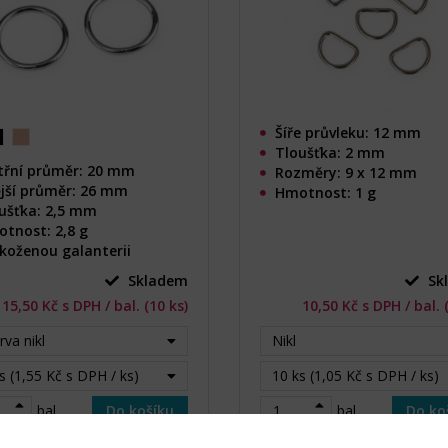
Šíře průvleku: 12 mm
Tloušťka: 2 mm
třní průměr: 20 mm
Rozměry: 9 x 12 mm
jší průměr: 26 mm
Hmotnost: 1 g
ušťka: 2,5 mm
tnost: 2,8 g
koženou galanterii
Skladem
Sk
15,50 Kč s DPH / bal. (10 ks)
10,50 Kč s DPH / bal. 
rva nikl
Nikl
s (1,55 Kč s DPH / ks)
10 ks (1,05 Kč s DPH / ks)
bal.
Do košíku
bal.
Do ko