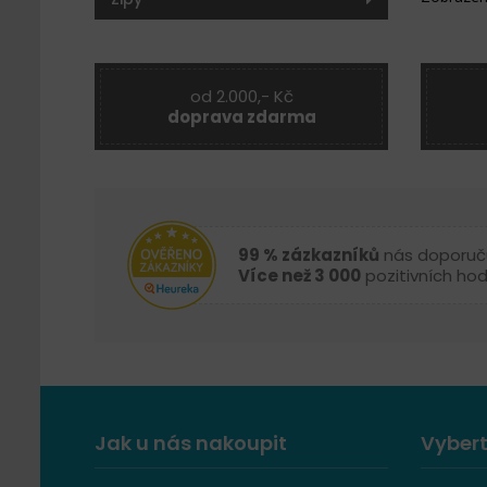
od 2.000,- Kč
doprava zdarma
99 % zázkazníků
nás doporuč
Více než 3 000
pozitivních ho
Jak u nás nakoupit
Vybert