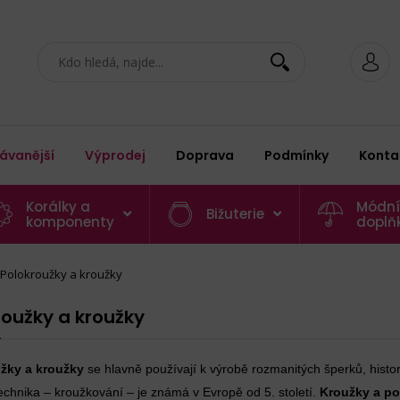
ávanější
Výprodej
Doprava
Podmínky
Konta
Korálky a
Módní
Bižuterie
komponenty
doplň
Polokroužky a kroužky
roužky a kroužky
žky a kroužky
se hlavně používají k výrobě rozmanitých šperků, histori
echnika – kroužkování – je známá v Evropě od 5. století.
Kroužky a po