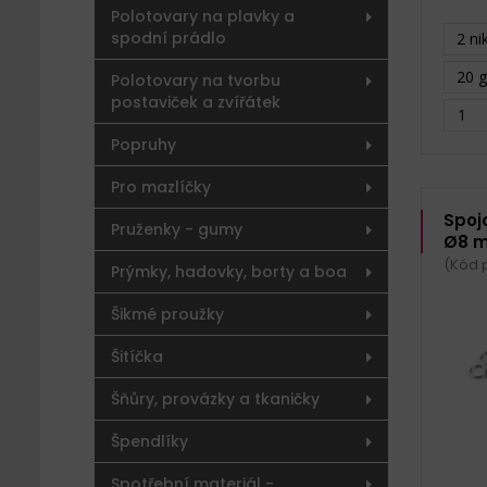
Polotovary na plavky a
spodní prádlo
2 ni
20 g
Polotovary na tvorbu
postaviček a zvířátek
Popruhy
Pro mazlíčky
Spoj
Pruženky - gumy
Ø8 
(Kód 
Prýmky, hadovky, borty a boa
Šikmé proužky
Šitíčka
Šňůry, provázky a tkaničky
Špendlíky
Spotřební materiál -