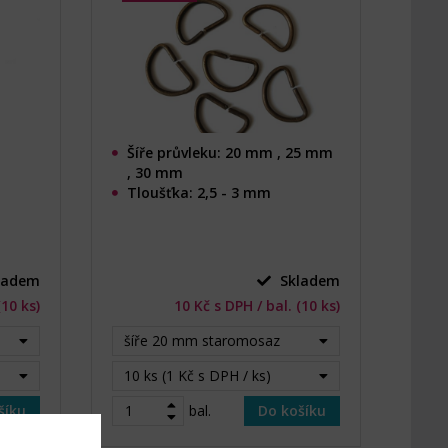
Šíře průvleku: 20 mm , 25 mm
, 30 mm
Tloušťka: 2,5 - 3 mm
ladem
Skladem
(10 ks)
10 Kč s DPH / bal. (10 ks)
šíře 20 mm staromosaz
10 ks (1 Kč s DPH / ks)
šíku
bal.
Do košíku