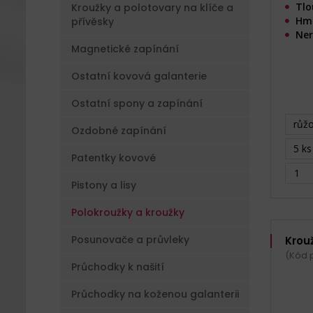
Tlo
Kroužky a polotovary na klíče a
Hmo
přívěsky
Ner
Magnetické zapínání
Ostatní kovová galanterie
Ostatní spony a zapínání
růžo
Ozdobné zapínání
5 ks
Patentky kovové
Pistony a lisy
Polokroužky a kroužky
Posunovače a průvleky
Krou
(Kód 
Průchodky k našití
Průchodky na koženou galanterii