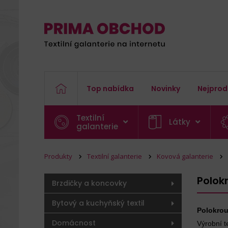
Top nabídka
Novinky
Nejprod
Textilní
Látky
galanterie
Produkty
Textilní galanterie
Kovová galanterie
Polok
Brzdičky a koncovky
Bytový a kuchyňský textil
Polokrou
Domácnost
Výrobní t