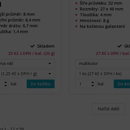
Šíře průvleku: 32 mm
Rozměry: 27 x 40 mm
jší průměr: 8 mm
Tloušťka: 4 mm
třní průměr: 6,4 mm
Hmotnost: 8 g
měr drátu: 0,7 mm
Na koženou galanterii
ušťka: 1,4 mm
Skladem
Sk
25 Kč s DPH / bal. (20 g)
27 Kč s DPH / bal.
rva nikl
multikolor
 (1,25 Kč s DPH / g)
1 ks (27 Kč s DPH / ks)
bal.
Do košíku
bal.
Do ko
Načíst další
o 1 - 12 z 59