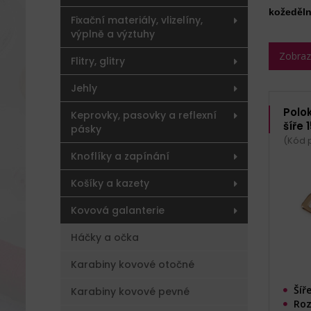
kožeděl
Fixační materiály, vlizelíny,
výplně a výztuhy
Zobrazit
Flitry, glitry
Jehly
Polok
Keprovky, pasovky a reflexní
šíře
pásky
(Kód p
Knoflíky a zapínání
Košíky a kazety
Kovová galanterie
Háčky a očka
Karabiny kovové otočné
Šíř
Karabiny kovové pevné
Roz