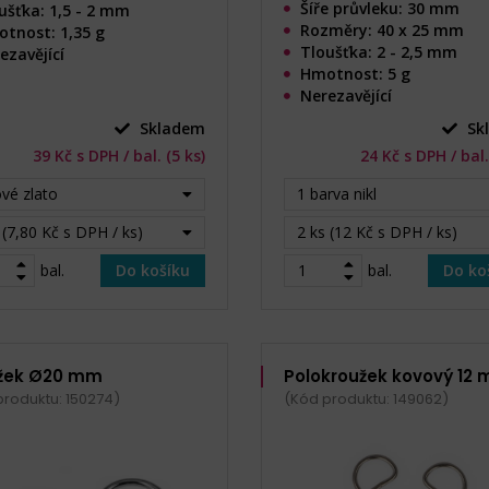
Šíře průvleku: 30 mm
ušťka: 1,5 - 2 mm
Rozměry: 40 x 25 mm
tnost: 1,35 g
Tloušťka: 2 - 2,5 mm
ezavějící
Hmotnost: 5 g
Nerezavějící
Skladem
Sk
39 Kč s DPH / bal. (5 ks)
24 Kč s DPH / bal.
vé zlato
1 barva nikl
 (7,80 Kč s DPH / ks)
2 ks (12 Kč s DPH / ks)
bal.
Do košíku
bal.
Do ko
žek Ø20 mm
Polokroužek kovový 12
produktu: 150274)
(Kód produktu: 149062)