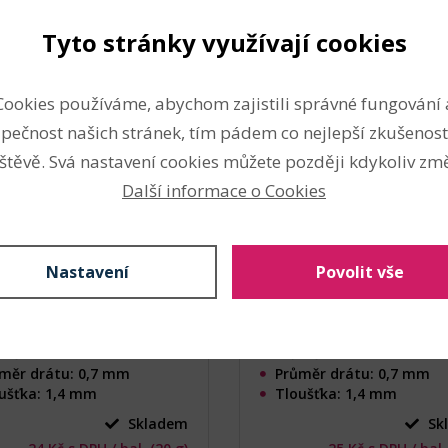
Tyto stránky využívají cookies
ovací kroužek dvojitý
Spojovací kroužek dvoji
 mm
Ø12 mm
produktu: 145506)
(Kód produktu: 145507)
Cookies používáme, abychom zajistili správné fungování 
pečnost našich stránek, tím pádem co nejlepší zkušenost
štěvě. Svá nastavení cookies můžete později kdykoliv změ
Další informace o Cookies
Nastavení
Povolit vše
měr: 10 mm
Průměr: 12 mm
měr drátu: 0,7 mm
Průměr drátu: 0,7 mm
ušťka: 1,4 mm
Tloušťka: 1,4 mm
Skladem
Sk