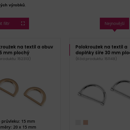
ných výrobků
.
 filtr
Nejnovější
roužek na textil a obuv
Polokroužek na textil a
 15 mm plochý
doplňky šíře 30 mm pl
roduktu: 152313)
(Kód produktu: 151148)
e průvleku: 15 mm
měry: 20 x 15 mm