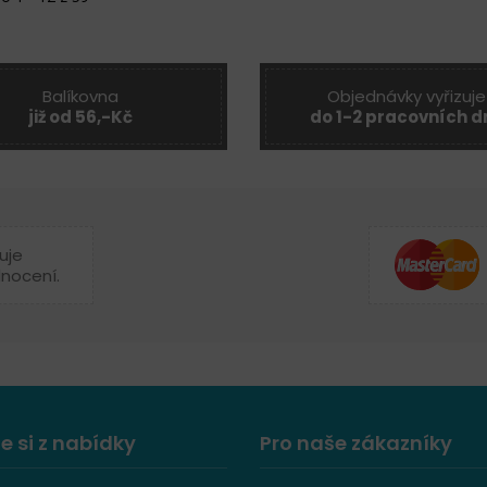
Balíkovna
Objednávky vyřizuje
již od 56,-Kč
do 1-2 pracovních d
uje
dnocení.
e si z nabídky
Pro naše zákazníky