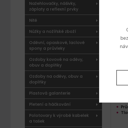
Nažehlovačky, nášivky,
záplaty a reflexní prvky
Spoj
Nitě
Ø10
(Kód 
Nůžky a nožířské zboží
bez
Oděvní, opaskové, laclové
náv
spony a průvleky
Ozdoby kovové na oděvy,
obuv a doplňky
Ozdoby na oděvy, obuv a
doplňky
Plastová galanterie
Prů
Pletení a háčkování
Prů
Tlo
Polotovary k výrobě kabelek
a tašek