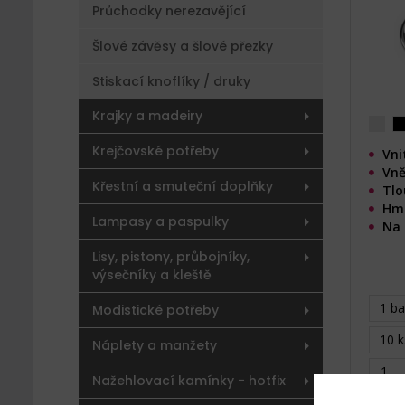
Průchodky nerezavějící
Šlové závěsy a šlové přezky
Stiskací knoflíky / druky
Krajky a madeiry
Krejčovské potřeby
Vni
Vně
Křestní a smuteční doplňky
Tlo
Hmo
Lampasy a paspulky
Na 
Lisy, pistony, průbojníky,
výsečníky a kleště
1 ba
Modistické potřeby
10 k
Náplety a manžety
Nažehlovací kamínky - hotfix