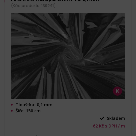
(Kód produktu: 139241)
Tloušťka: 0,1 mm
Šíře: 150 cm
Skladem
62 Kč s DPH / m