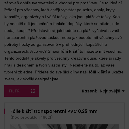
zároveň dobře tvarovatelný a vhodný pro prošívání. Je to ideální
řešení pro všechny, kteří chtějí vytvářet pouzdra, obaly, kryty,
kapsáře, organizéry a i větší tašky, jako jsou plážové tašky. Kdo
by nechtěl mít jedinečné a funkční doplňky, které se nikde jinde
nedají koupit? Představte si, jak budete na pláži vyčnívat s vaší
transparentní plážovou taškou, nebo jak budete mít všechny své
potřeby hezky zorganizované v průhledných kapsářích a
organizérech. A co víc? S naší
fólií k šití
to můžete mít všechno.
Tento produkt je skvělý pro všechny kreativní duše, které si rády
hrají s designem a tvoří vlastní styl. Nečekejte na to, až vaše
tvoření zbledne. Přidejte do své šicí dílny naši
fólii k šití
a ukažte
světu, jak skvělý designér jste!
FILTR
Řazení:
Nejnovější
Fólie k šití transparentní PVC 0,25 mm
(Kód produktu: 148621)