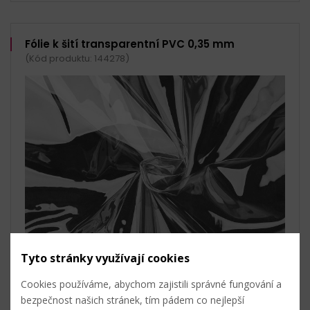
Fólie k šití transparentní PVC 0,35 mm
(Kód produktu: 144278)
Tyto stránky využívají cookies
Cookies používáme, abychom zajistili správné fungování a
Zboží je certifikováno.
Tloušťka: 0,35 mm
bezpečnost našich stránek, tím pádem co nejlepší