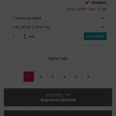
Skladem
70 Kč s DPH / bal. (1 ks)
1 krémová světlá
1 ks (70 Kč s DPH / ks)
bal.
Do košíku
Načíst další
1
2
3
4
5
od 2.000,- Kč
doprava zdarma