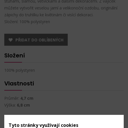
stuhami, slámou, větvičkami a dalšími dekoracemi. Z vajíček
můžete vytvořit veselou jarní a velikonoční ozdobu, originální
zápichy do truhlíku ke květinám či visící dekoraci.
Složení: 100% polystyren
PŘIDAT DO OBLÍBENÝCH
Složení
100% polystyren
Vlastnosti
Průměr:
4,7 cm
Výška:
6,8 cm
Techniky
Tyto stránky využívají cookies