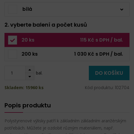
bílá
2. vyberte balení a počet kusů
20 ks
115 Kč s DPH / bal.
200 ks
1 030 Kč s DPH / bal.
DO KOŠÍKU
bal.
Skladem: 15960 ks
Kód produktu: 102704
Popis produktu
Polystyrenové výlisky patří k základním základním aranžérským
potřebách. Můžete je ozdobit různým materiálem, např.