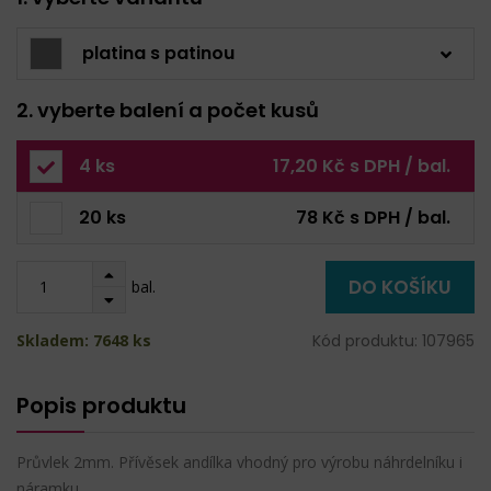
platina s patinou
2. vyberte balení a počet kusů
4 ks
17,20 Kč s DPH / bal.
20 ks
78 Kč s DPH / bal.
DO KOŠÍKU
bal.
Skladem: 7648 ks
Kód produktu: 107965
Popis produktu
Průvlek 2mm. Přívěsek andílka vhodný pro výrobu náhrdelníku i
náramku.