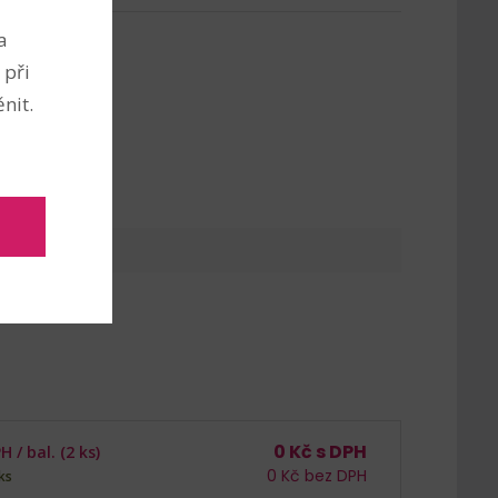
a
 při
nit.
0
Kč s DPH
PH /
bal. (2 ks)
0
Kč bez DPH
ks