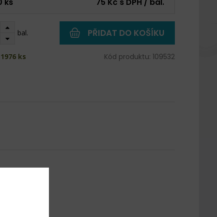
0 ks
75 Kč s DPH / bal.
PŘIDAT DO KOŠÍKU
bal.
 1976 ks
Kód produktu: 109532