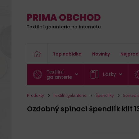
Top nabídka
Novinky
Nejprod
Textilní
Látky
galanterie
Produkty
Textilní galanterie
Špendlíky
Spínací 
Ozdobný spínací špendlík kilt