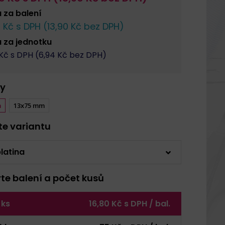
a za
balení
0
Kč s DPH (
13,90
Kč bez DPH)
a za
jednotku
Kč s DPH (
6,94
Kč bez DPH)
y
m
13x75 mm
rte variantu
latina
rte balení a počet kusů
 ks
16,80 Kč s DPH / bal.