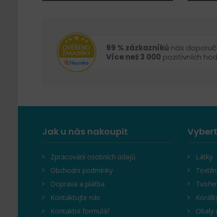
99 % zázkazníků
nás doporuč
Více než 3 000
pozitivních ho
Jak u nás nakoupit
Vybert
Zpracování osobních údajů
Látky
Obchodní podmínky
Textiln
Doprava a platba
Tvořen
Kontaktujte nás
Korálk
Kontaktní formulář
Obaly 