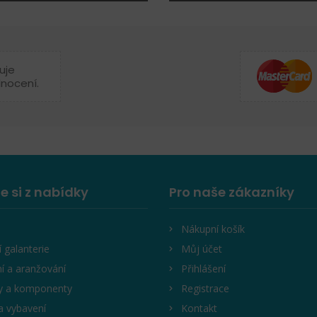
uje
dnocení.
e si z nabídky
Pro naše zákazníky
Nákupní košík
í galanterie
Můj účet
í a aranžování
Přihlášení
y a komponenty
Registrace
a vybavení
Kontakt