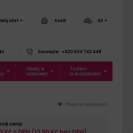
Můj účet
Košík
Kč
kt
Zavolejte:
+420 604 742 448
Obaly a
Tvoření
ky
vybavení
a aranžování
Přidat do oblíbených
ová cena:
0
Kč s DPH (
13,90
Kč bez DPH)