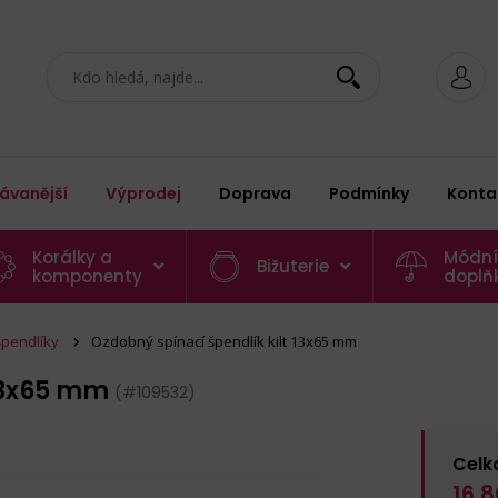
ávanější
Výprodej
Doprava
Podmínky
Konta
Korálky a
Módní
Bižuterie
komponenty
doplň
špendlíky
Ozdobný spínací špendlík kilt 13x65 mm
 13x65 mm
(#109532)
Celk
16,8