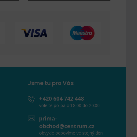
Jsme tu pro Vás
+420 604 742 448
volejte po-pá od 8:00 do 20:00
prima-
obchod@centrum.cz
obvykle odpovíme ve stejný den