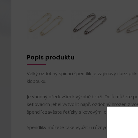
Popis produktu
Velký ozdobný spínací špendlík je zajímavý i bez přik
klobouku.
Je vhodný především k výrobě broží. Dolů můžete p
ketlovacích jehel vytvořit např. ozdobný hrozen z v
špendlík zavěste řetízky s kovovými ozdobami a origi
Špendlíky můžete také využít u různých dekorací, sva