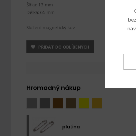
Šířka: 13 mm
Délka: 65 mm
bez
Složení: magnetický kov
náv
PŘIDAT DO OBLÍBENÝCH
Hromadný nákup
platina