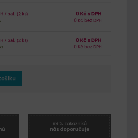
0
Kč s DPH
PH /
bal. (2 ks)
0
Kč bez DPH
s
0
Kč s DPH
PH /
bal. (2 ks)
0
Kč bez DPH
ks
košíku
98 % zákazníků
nů
nás doporučuje