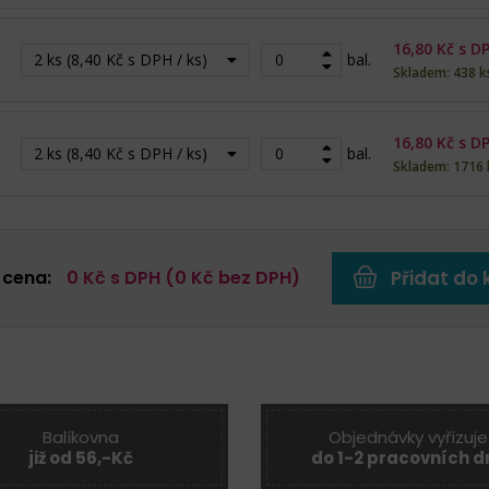
16,80
Kč s D
2 ks (8,40 Kč s DPH / ks)
bal.
Skladem: 438 k
16,80
Kč s D
2 ks (8,40 Kč s DPH / ks)
bal.
Skladem: 1716 
 cena:
0
Kč s DPH (
0
Kč bez DPH)
Přidat do 
Balíkovna
Objednávky vyřizuje
již od 56,-Kč
do 1-2 pracovních d