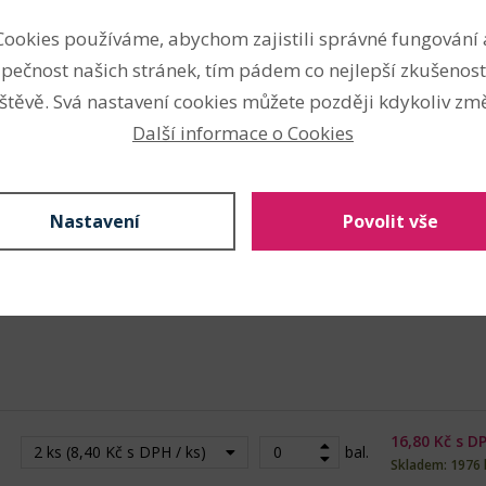
Cookies používáme, abychom zajistili správné fungování 
ketlování
pečnost našich stránek, tím pádem co nejlepší zkušenost
šperkařství
štěvě. Svá nastavení cookies můžete později kdykoliv změ
Další informace o Cookies
Nastavení
Povolit vše
Nahlásit problém
16,80
Kč s D
2 ks (8,40 Kč s DPH / ks)
bal.
Skladem: 1976 