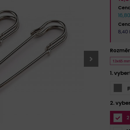
Cen
16,8
Cen
8,40
Rozměr
13x65 m
1. vybe
p
2. vybe
2