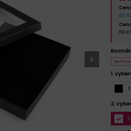
Cen
66
Kč
Cen
66
Kč
Rozměr
16x19 cm
1. vybe
1
2. vybe
1