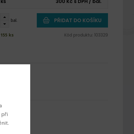
 ks
300 Kč s DPH / bal.
PŘIDAT DO KOŠÍKU
bal.
155 ks
Kód produktu: 103329
a
 při
nit.
 cm