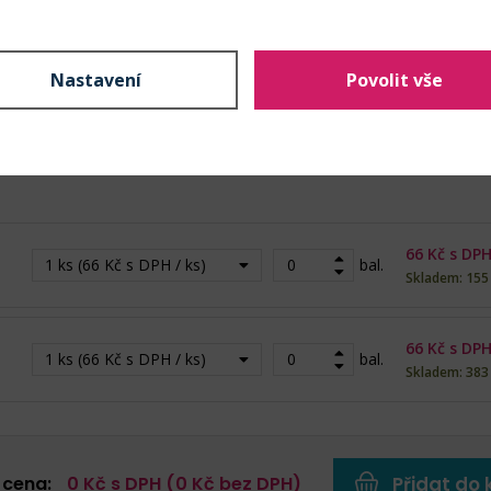
Nahlásit problém
Nastavení
Povolit vše
66
Kč s DPH
1 ks (66 Kč s DPH / ks)
bal.
Skladem: 155
66
Kč s DPH
1 ks (66 Kč s DPH / ks)
bal.
Skladem: 383
 cena:
0
Kč s DPH (
0
Kč bez DPH)
Přidat do 