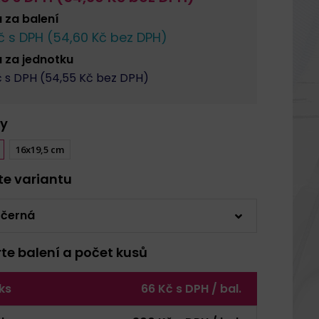
a za
balení
 s DPH (
54,60
Kč bez DPH)
a za
jednotku
 s DPH (
54,55
Kč bez DPH)
y
16x19,5 cm
rte variantu
 černá
rte balení a počet kusů
 ks
66 Kč s DPH / bal.