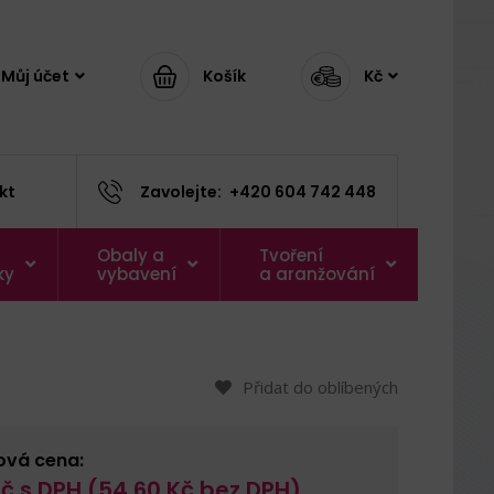
Můj účet
Košík
Kč
kt
Zavolejte:
+420 604 742 448
Obaly a
Tvoření
ky
vybavení
a aranžování
Přidat do oblíbených
ová cena:
č s DPH (
54,60
Kč bez DPH)