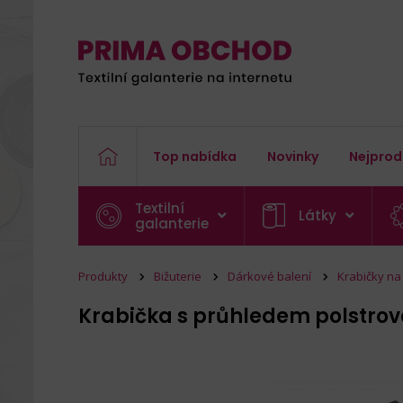
Top nabídka
Novinky
Nejprod
Textilní
Látky
galanterie
Produkty
Bižuterie
Dárkové balení
Krabičky na
Krabička s průhledem polstro