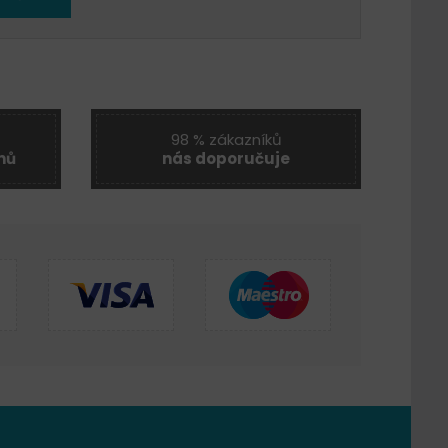
98 % zákazníků
nů
nás doporučuje