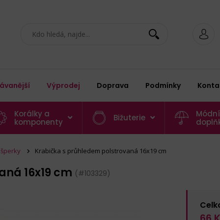
ávanější
Výprodej
Doprava
Podmínky
Konta
Korálky a
Módní
Bižuterie
komponenty
doplň
 šperky
Krabička s průhledem polstrovaná 16x19 cm
vaná 16x19 cm
(#103329)
Celk
66
K