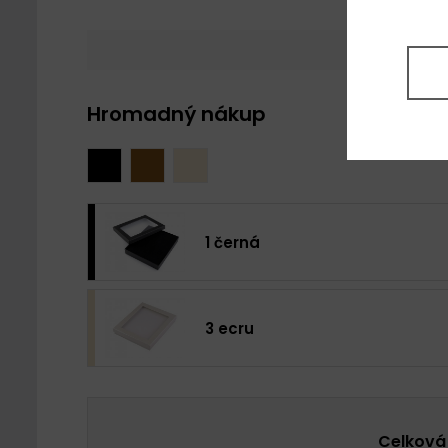
Hromadný nákup
1 černá
3 ecru
Celková