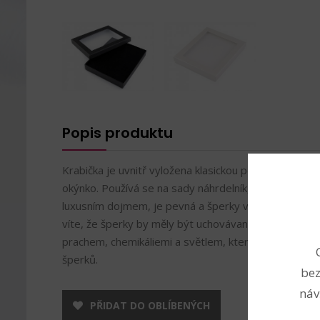
Popis produktu
Krabička je uvnitř vyložena klasickou pěnovou výplní, v
okýnko. Používá se na sady náhrdelník, náramek a ná
luxusním dojmem, je pevná a šperky v ní můžete tr
víte, že šperky by měly být uchovávany v temnu? Js
prachem, chemikáliemi a světlem, které může působ
šperků.
bez
náv
PŘIDAT DO OBLÍBENÝCH