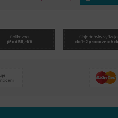
Balíkovna
Objednávky vyřizuje
již od 56,-Kč
do 1-2 pracovních d
uje
dnocení.