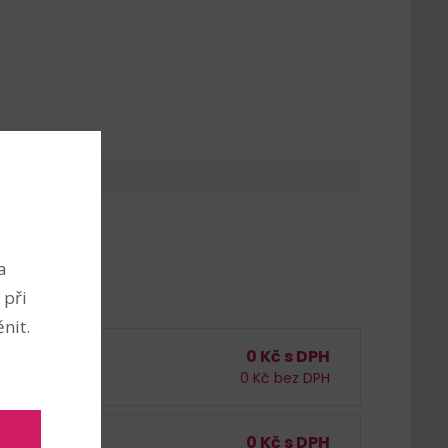
a
 při
nit.
0
Kč s DPH
 /
bal. (1 ks)
0
Kč bez DPH
 ks
0
Kč s DPH
 /
bal. (1 ks)