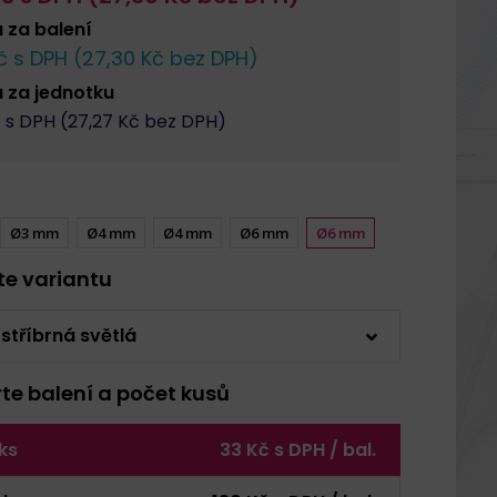
a za
balení
 s DPH (
27,30
Kč bez DPH)
a za
jednotku
 s DPH (
27,27
Kč bez DPH)
Ø3 mm
Ø4 mm
Ø4 mm
Ø6 mm
Ø6 mm
rte variantu
 stříbrná světlá
rte balení a počet kusů
 ks
33 Kč s DPH / bal.