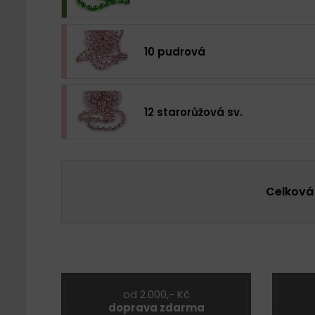
10 pudrová
12 starorůžová sv.
Celková
od 2.000,- Kč
doprava zdarma