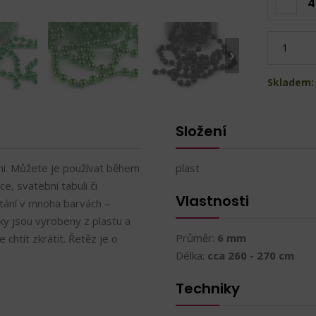
4
Skladem: 
Složení
mi. Můžete je používat během
plast
e, svatební tabuli či
Vlastnosti
stání v mnoha barvách –
čky jsou vyrobeny z plastu a
Průměr:
6 mm
chtít zkrátit. Řetěz je o
Délka:
cca 260 - 270 cm
Techniky