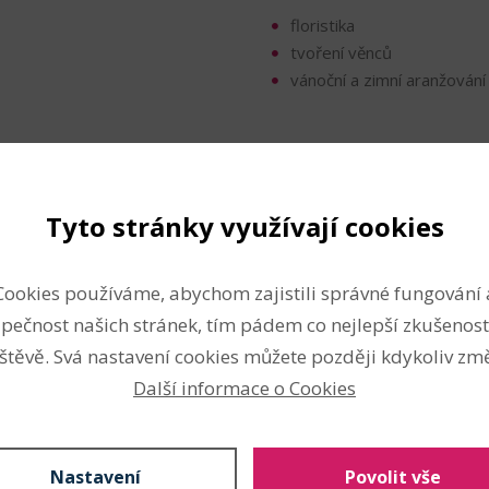
floristika
tvoření věnců
vánoční a zimní aranžování
Nahlásit problém
Tyto stránky využívají cookies
Cookies používáme, abychom zajistili správné fungování 
pečnost našich stránek, tím pádem co nejlepší zkušenost
štěvě. Svá nastavení cookies můžete později kdykoliv změ
Další informace o Cookies
33
Kč s DPH
1 ks (33 Kč s DPH / ks)
bal.
Skladem: 224
Nastavení
Povolit vše
33
Kč s DPH