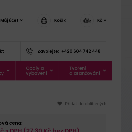
Můj účet
Košík
Kč
kt
Zavolejte:
+420 604 742 448
Obaly a
Tvoření
ky
vybavení
a aranžování
Přidat do oblíbených
ová cena:
č s DPH (
27,30
Kč bez DPH)