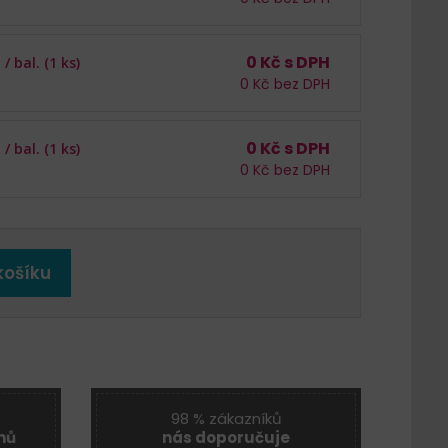
0
Kč s DPH
 /
bal. (1 ks)
0
Kč bez DPH
0
Kč s DPH
 /
bal. (1 ks)
0
Kč bez DPH
košíku
98 % zákazníků
nů
nás doporučuje