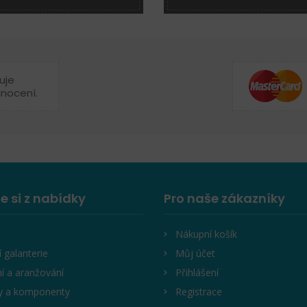
uje
dnocení.
e si z nabídky
Pro naše zákazníky
Nákupní košík
í galanterie
Můj účet
í a aranžování
Přihlášení
y a komponenty
Registrace