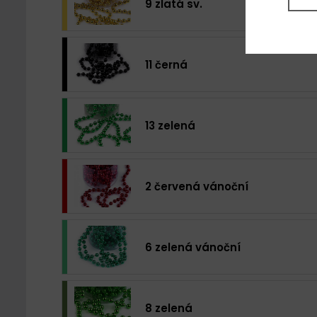
9 zlatá sv.
11 černá
13 zelená
2 červená vánoční
6 zelená vánoční
8 zelená