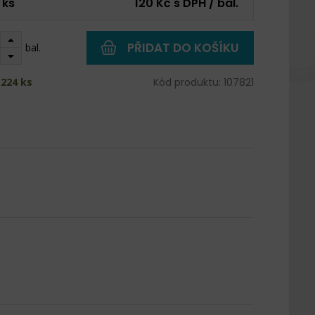
 ks
120 Kč s DPH / bal.
PŘIDAT DO KOŠÍKU
bal.
224 ks
Kód produktu: 107821