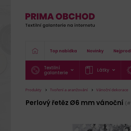
Top nabídka
Novinky
Nejprod
Textilní
Látky
galanterie
Produkty
Tvoření a aranžování
Vánoční dekorace
Perlový řetěz Ø6 mm vánoční
(#