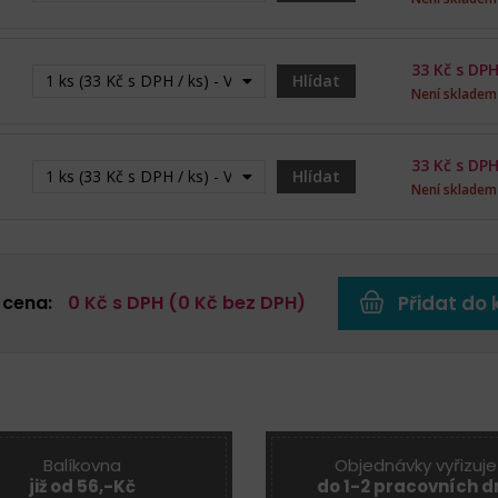
33
Kč s DPH
1 ks (33 Kč s DPH / ks) - Vyprodáno
Hlídat
Není skladem
33
Kč s DPH
1 ks (33 Kč s DPH / ks) - Vyprodáno
Hlídat
Není skladem
 cena:
0
Kč s DPH (
0
Kč bez DPH)
Přidat do 
Balíkovna
Objednávky vyřizuje
již od 56,-Kč
do 1-2 pracovních d