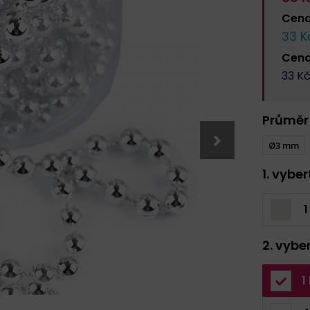
Cen
33
Kč
Cen
33
Kč
Průměr
Ø3 mm
1. vybe
1
2. vybe
1