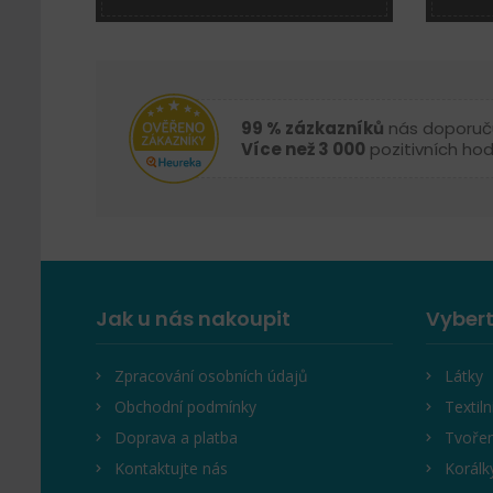
99 % zázkazníků
nás doporuč
Více než 3 000
pozitivních ho
Jak u nás nakoupit
Vybert
Zpracování osobních údajů
Látky
Obchodní podmínky
Textiln
Doprava a platba
Tvořen
Kontaktujte nás
Korálk