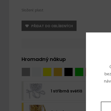
Složení: plast
PŘIDAT DO OBLÍBENÝCH
Hromadný nákup
bez
náv
1 stříbrná světlá