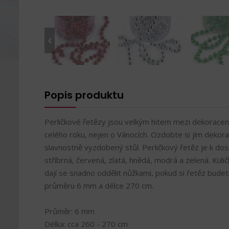
Popis produktu
Perličkové řetězy jsou velkým hitem mezi dekorace
celého roku, nejen o Vánocích. Ozdobte si jím dekorac
slavnostně vyzdobený stůl. Perličkový řetěz je k do
stříbrná, červená, zlatá, hnědá, modrá a zelená. Kuli
dají se snadno oddělit nůžkami, pokud si řetěz budete 
průměru 6 mm a délce 270 cm.
Průměr: 6 mm
Délka: cca 260 - 270 cm