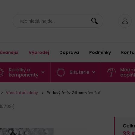
ávanější
Výprodej
Doprava
Podmínky
Konta
Korálky a
Módní
Bižuterie
komponenty
doplň
Vánoční přízdoby
Perlový řetěz Ø6 mm vánoční
107821)
Celk
33
K