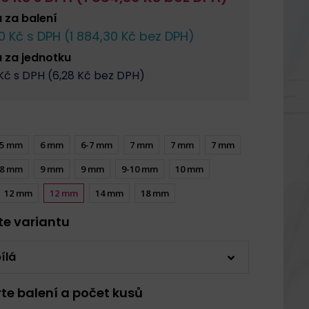
a za
balení
0
Kč s DPH (
1 884,30
Kč bez DPH)
a za
jednotku
Kč s DPH (
6,28
Kč bez DPH)
5 mm
6 mm
6-7 mm
7 mm
7 mm
7 mm
8 mm
9 mm
9 mm
9-10 mm
10 mm
12 mm
12 mm
14 mm
18 mm
rte variantu
ílá
rte balení a počet kusů