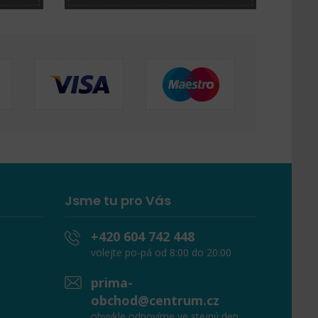
Jsme tu pro Vás
+420 604 742 448
volejte po-pá od 8:00 do 20:00
prima-
obchod@centrum.cz
obvykle odpovíme ve stejný den