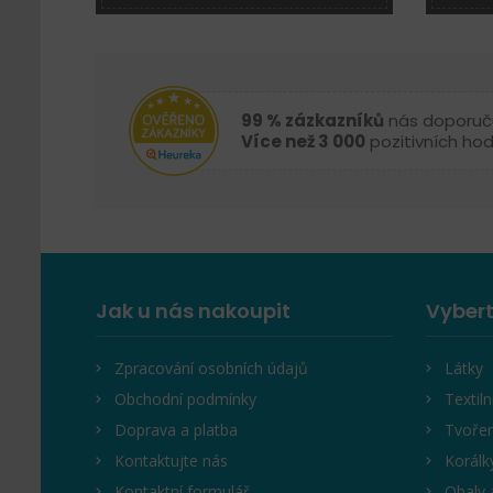
99 % zázkazníků
nás doporuč
Více než 3 000
pozitivních ho
Jak u nás nakoupit
Vybert
Zpracování osobních údajů
Látky
Obchodní podmínky
Textiln
Doprava a platba
Tvořen
Kontaktujte nás
Korálk
Kontaktní formulář
Obaly 