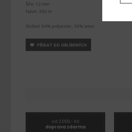
Šíře: 12 mm
Návin: 300 m
Složení: 64% polyester, 36% latex
PŘIDAT DO OBLÍBENÝCH
od 2.000,- Kč
doprava zdarma