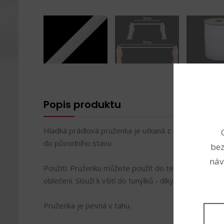
Popis produktu
Hladká prádlová pruženka je utkaná z pružných vláken
do původního stavu.
bez
náv
Použití: Pruženku můžete použít do tepláků, bund a 
oblečení. Slouží k všití do tunýlků - díky tomu nebude 
Pruženka je pevná v tahu.