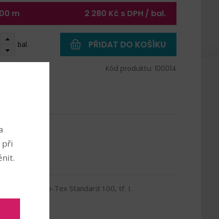
00 m
2 280 Kč s DPH / bal.
PŘIDAT DO KOŠÍKU
bal.
 2700 m
Kód produktu: 100014
a
 při
nit.
i do 3 let - Öko-Tex Standard 100, tř. I.