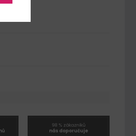
98 % zákazníků
nů
nás doporučuje