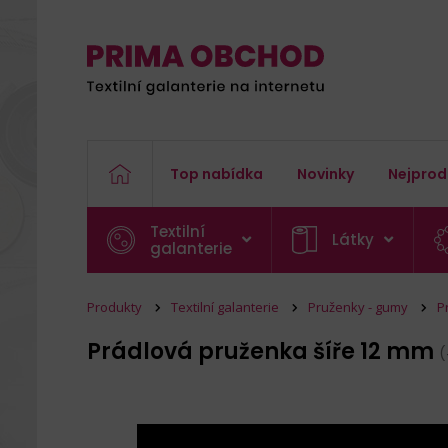
Top nabídka
Novinky
Nejprod
Textilní
Látky
galanterie
Produkty
Textilní galanterie
Pruženky - gumy
P
Prádlová pruženka šíře 12 mm
(