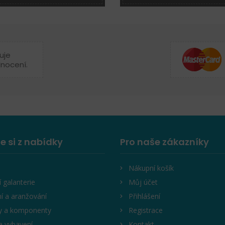
uje
dnocení.
e si z nabídky
Pro naše zákazníky
Nákupní košík
í galanterie
Můj účet
í a aranžování
Přihlášení
y a komponenty
Registrace
a vybavení
Kontakt