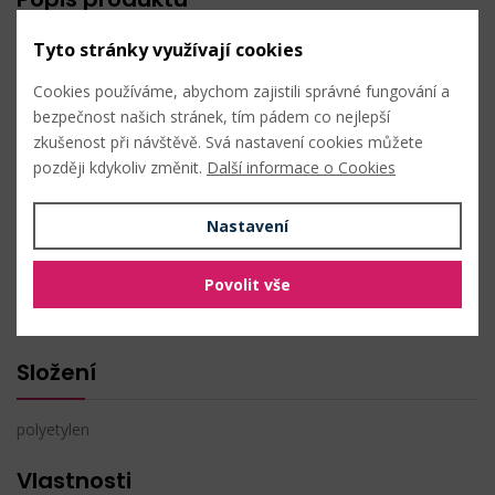
Tyto stránky využívají cookies
Bublinkové sáčky využijete na křehké věci. Ochrání je před
mechanickým poškozením, prachem, poškrábáním apod. Na
Cookies používáme, abychom zajistili správné fungování a
jedné straně mají lepicí lištu, díky které sáčky snadno zalepíte i
bezpečnost našich stránek, tím pádem co nejlepší
rozlepíte.
zkušenost při návštěvě. Svá nastavení cookies můžete
později kdykoliv změnit.
Další informace o Cookies
Rozměry: 7,5 x 13,5 cm
Nastavení
Složení: polyetylen
Povolit vše
PŘIDAT DO OBLÍBENÝCH
Složení
polyetylen
Vlastnosti