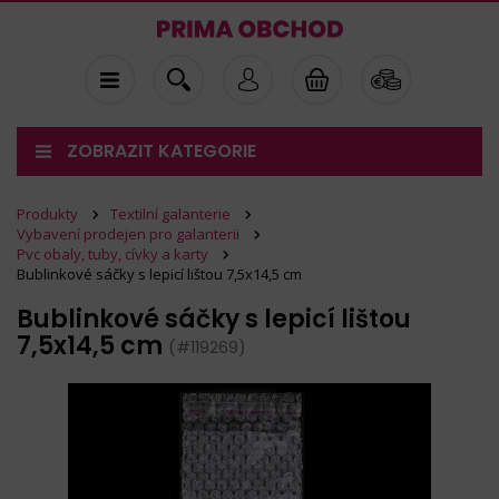
ZOBRAZIT KATEGORIE
Produkty
Textilní galanterie
Vybavení prodejen pro galanterii
Pvc obaly, tuby, cívky a karty
Bublinkové sáčky s lepicí lištou 7,5x14,5 cm
Bublinkové sáčky s lepicí lištou
7,5x14,5 cm
(#119269)