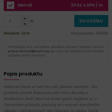
Metráž
23 Kč s DPH / m
DO KOŠÍKU
m
Skladem: 22 m
Kód produktu: 100656
Potřebujete více, než máme aktuálně skladem? Napište nám na
prima-obchod@centrum.cz
a my vám zjistíme termín dodání
požadovaného množství.
Popis produktu
Nabízené třásně se řadí mezi náš základní sortiment. Díky
poměrně obsáhlé škále barev patří mezi zákazníky k
atraktivnímu zboží, které má široké využití. Najdeme je i v
čalounickém průmyslu, používají se k renovaci starožitného
nábytku, v domácnostech jako dekorace na závěsy. Využití