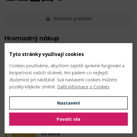
Nahlásit problém
Hromadný nákup
Tyto stránky využívají cookies
002 bílá mat
Cookies používáme, abychom zajistili správné fungování a
bezpečnost našich stránek, tím pádem co nejlepší
23
Kč s DPH /
m
zkušenost při návštěvě. Svá nastavení cookies můžete
Skladem: 22 m
později kdykoliv změnit.
Další informace o Cookies
Metráž (23 Kč s DPH / bal.)
Nastavení
0
Kč s DPH
m
0
Kč bez DPH
Povolit vše
113 žlutá