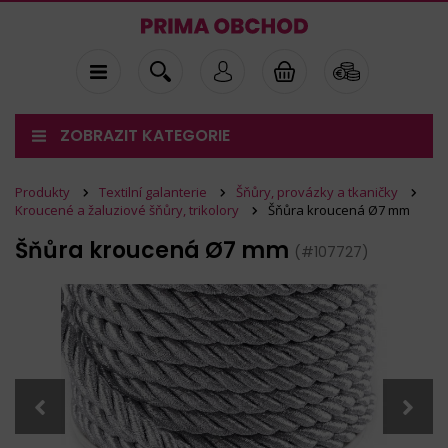
ZOBRAZIT KATEGORIE
Produkty
Textilní galanterie
Šňůry, provázky a tkaničky
Kroucené a žaluziové šňůry, trikolory
Šňůra kroucená Ø7 mm
Šňůra kroucená Ø7 mm
(#107727)