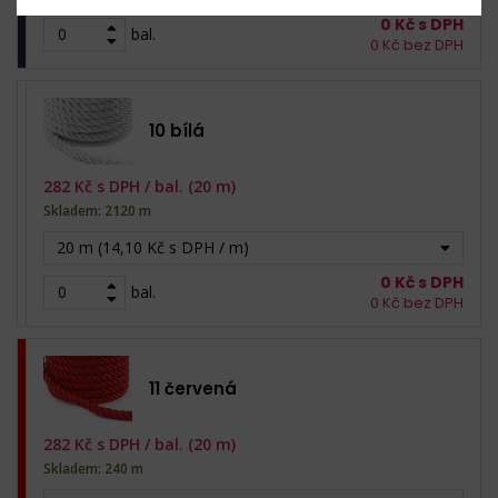
0
Kč s DPH
bal.
0
Kč bez DPH
10 bílá
282
Kč s DPH /
bal. (20 m)
Skladem: 2120 m
20 m (14,10 Kč s DPH / m)
0
Kč s DPH
bal.
0
Kč bez DPH
11 červená
282
Kč s DPH /
bal. (20 m)
Skladem: 240 m