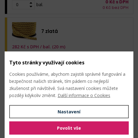
0
Kč s DPH
bal.
0
Kč bez DPH
7 zlatá
282
Kč s DPH /
bal. (20 m)
Skladem: 5720 m
Tyto stránky využívají cookies
20 m (14,10 Kč s DPH / m)
0
Kč s DPH
Cookies používáme, abychom zajistili správné fungování a
bal.
0
Kč bez DPH
bezpečnost našich stránek, tím pádem co nejlepší
zkušenost při návštěvě. Svá nastavení cookies můžete
později kdykoliv změnit.
Další informace o Cookies
9 modrá tmavá
Nastavení
282
Kč s DPH /
bal. (20 m)
Skladem: 220 m
Povolit vše
20 m (14,10 Kč s DPH / m)