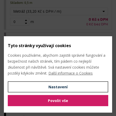
Skladem: 0,5 m
Metráž (33,20 Kč s DPH / m)
0
Kč s DPH
m
0
Kč bez DPH
3 black diamond stříbrná
Tyto stránky využívají cookies
Cookies používáme, abychom zajistili správné fungování a
33,20
Kč s DPH /
m
bezpečnost našich stránek, tím pádem co nejlepší
Skladem: 0,5 m
zkušenost při návštěvě. Svá nastavení cookies můžete
Metráž (33,20 Kč s DPH / m)
později kdykoliv změnit.
Další informace o Cookies
0
Kč s DPH
m
0
Kč bez DPH
Nastavení
Povolit vše
4 jet