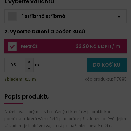
1. vyberte variantu
1 stříbrná stříbrná
2. vyberte balení a počet kusů
Metráž
33,20 Kč s DPH / m
DO KOŠÍKU
m
Skladem: 0,5 m
Kód produktu: 117885
Popis produktu
Nažehlovací prýmek s broušenými kamínky je praktickou
pomůckou, která vám ušetří plno práce při zdobení oděvů. Jejím
základem je lepící vrstva, která po nažehlení pevně drží na