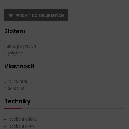
PŘIDAT DO OBLÍBENÝCH
Složení
nános polyetylen
pryskyřice
Vlastnosti
Šíře:
15 mm
Návin:
9 m
Techniky
zdobení oděvů
zdobení obuvi