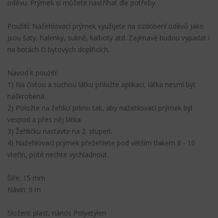
oděvu. Prýmek si můžete nastříhat dle potřeby.
Použití: Nažehlovací prýmek využijete na ozdobení oděvů jako
jsou šaty, halenky, sukně, kalhoty atd. Zajímavě budou vypadat i
na botách či bytových doplňcích.
Návod k použití:
1) Na čistou a suchou látku přiložte aplikaci, látka nesmí být
naškrobená.
2) Položte na žehlící prkno tak, aby nažehlovací prýmek byl
vespod a přes něj látka.
3) Žehličku nastavte na 2. stupeň.
4) Nažehlovací prýmek přežehlete pod větším tlakem 8 - 10
vteřin, poté nechte vychladnout.
Šíře: 15 mm
Návin: 9 m
Složení: plast, nános Polyetylen