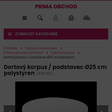
ZOBRAZIT KATEGORIE
Produkty
Tvoření a aranžování
Polotovary polystyrenové
Tvary a korpusy
Dortový korpus / podstavec Ø25 cm polystyren
Dortový korpus / podstavec Ø25 cm
polystyren
(#116265)