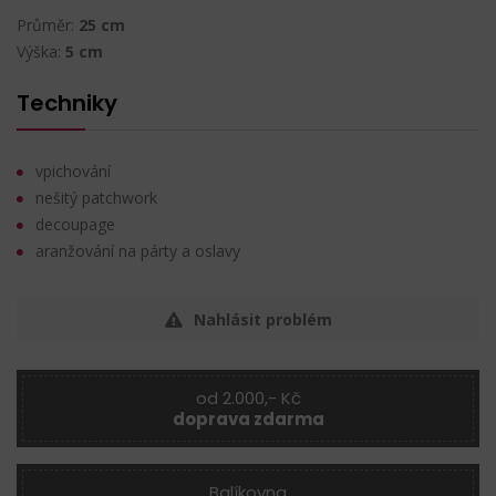
Průměr:
25 cm
Výška:
5 cm
Techniky
vpichování
nešitý patchwork
decoupage
aranžování na párty a oslavy
Nahlásit problém
od 2.000,- Kč
doprava zdarma
Balíkovna