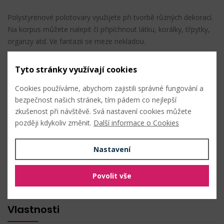
Polystyrenové polotovary využijete při tvorbě různých dekorací.
Na korpus můžete nalepit či připíchnout látku, korálky, třpytky,
organzy atd. Ve fantazii se meze nekladou.
Průměr: 25 cm
Tyto stránky využívají cookies
Výška: 5 cm
Cookies používáme, abychom zajistili správné fungování a
bezpečnost našich stránek, tím pádem co nejlepší
Složení: polystyren
zkušenost při návštěvě. Svá nastavení cookies můžete
později kdykoliv změnit.
Další informace o Cookies
PŘIDAT DO OBLÍBENÝCH
Nastavení
Složení
Povolit vše
polystyren
Vlastnosti