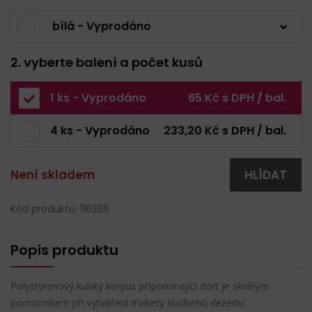
bílá - Vyprodáno
2. vyberte balení a počet kusů
1 ks - Vyprodáno
65 Kč s DPH / bal.
4 ks - Vyprodáno
233,20 Kč s DPH / bal.
Není skladem
HLÍDAT
Kód produktu: 116265
Popis produktu
Polystyrenový kulatý korpus připomínající dort je skvělým
pomocníkem při vytváření makety sladkého dezertu.