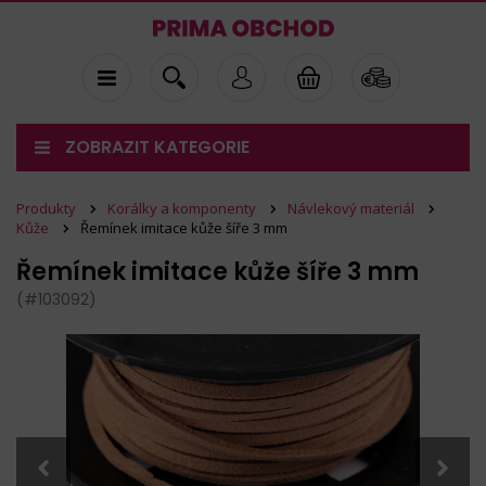
ZOBRAZIT KATEGORIE
Produkty
Korálky a komponenty
Návlekový materiál
Kůže
Řemínek imitace kůže šíře 3 mm
Řemínek imitace kůže šíře 3 mm
(#103092)