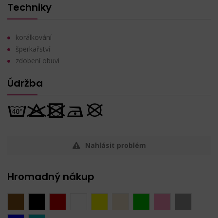
Techniky
korálkování
šperkařství
zdobení obuvi
Údržba
Nahlásit problém
Hromadný nákup