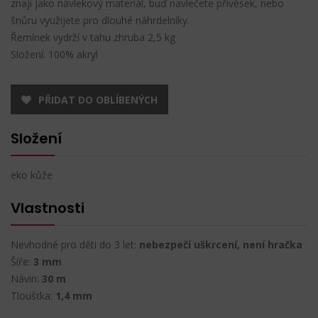
znají jako návlekový materiál, buď navlečete přívěsek, nebo
šnůru využijete pro dlouhé náhrdelníky.
Řemínek vydrží v tahu zhruba 2,5 kg
Složení: 100% akryl
PŘIDAT DO OBLÍBENÝCH
Složení
eko kůže
Vlastnosti
Nevhodné pro děti do 3 let:
nebezpečí uškrcení, není hračka
Šíře:
3 mm
Návin:
30 m
Tloušťka:
1,4 mm