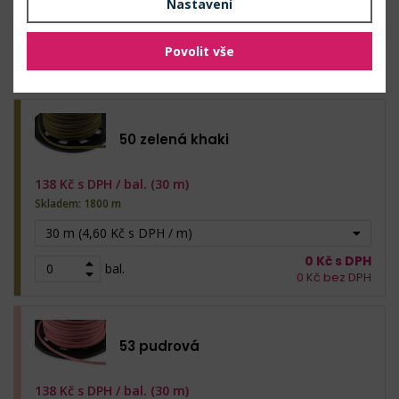
Nastavení
30 m (4,60 Kč s DPH / m)
Povolit vše
0
Kč s DPH
bal.
0
Kč bez DPH
50 zelená khaki
138
Kč s DPH /
bal. (30 m)
Skladem: 1800 m
30 m (4,60 Kč s DPH / m)
0
Kč s DPH
bal.
0
Kč bez DPH
53 pudrová
138
Kč s DPH /
bal. (30 m)