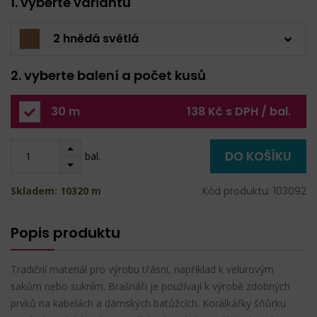
1. vyberte variantu
2 hnědá světlá
2. vyberte balení a počet kusů
30 m
138 Kč s DPH / bal.
DO KOŠÍKU
bal.
Skladem: 10320 m
Kód produktu: 103092
Popis produktu
Tradiční materiál pro výrobu třásní, například k velurovým
sakům nebo sukním. Brašnáři je používají k výrobě zdobných
prvků na kabelách a dámských batůžcích. Korálkářky šňůrku