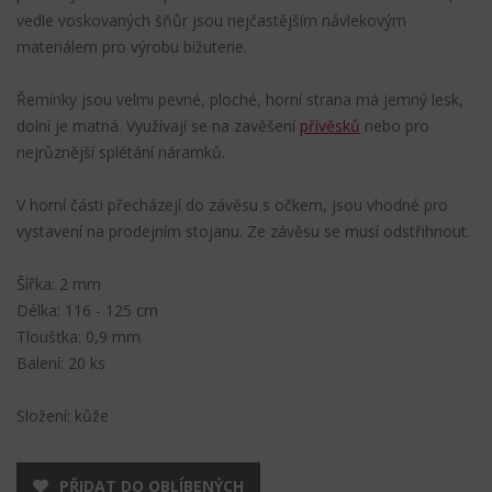
vedle voskovaných šňůr jsou nejčastějším návlekovým
materiálem pro výrobu bižuterie.
Řemínky jsou velmi pevné, ploché, horní strana má jemný lesk,
dolní je matná. Využívají se na zavěšení
přívěsků
nebo pro
nejrůznější splétání náramků.
V horní části přecházejí do závěsu s očkem, jsou vhodné pro
vystavení na prodejním stojanu. Ze závěsu se musí odstřihnout.
Šířka: 2 mm
Délka: 116 - 125 cm
Tloušťka: 0,9 mm
Balení: 20 ks
Složení: kůže
PŘIDAT DO OBLÍBENÝCH