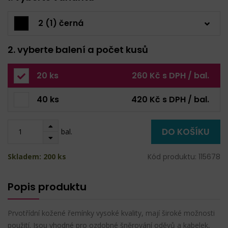
2 (1) černá
2. vyberte balení a počet kusů
20 ks
260 Kč s DPH / bal.
40 ks
420 Kč s DPH / bal.
DO KOŠÍKU
bal.
Skladem: 200 ks
Kód produktu: 115678
Popis produktu
Prvotřídní kožené řemínky vysoké kvality, mají široké možnosti
použití. Jsou vhodné pro ozdobné šněrování oděvů a kabelek,