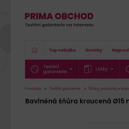
Top nabídka
Novinky
Nejprod
Textilní
Látky
galanterie
Produkty
Textilní galanterie
Šňůry, provázky a tkan
Bavlněná šňůra kroucená Ø1