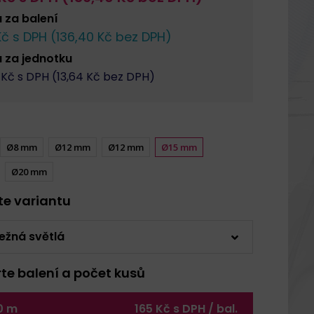
a za
balení
č s DPH (
136,40
Kč bez DPH)
a za
jednotku
Kč s DPH (
13,64
Kč bez DPH)
Ø8 mm
Ø12 mm
Ø12 mm
Ø15 mm
Ø20 mm
rte variantu
ežná světlá
rte balení a počet kusů
0 m
165 Kč s DPH / bal.