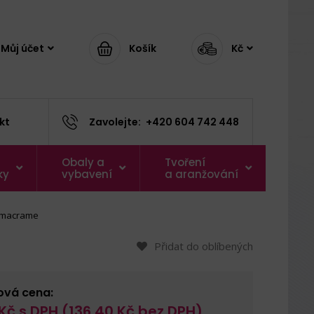
Můj účet
Košík
Kč
kt
Zavolejte:
+420 604 742 448
Obaly a
Tvoření
ky
vybavení
a aranžování
 macrame
Přidat do oblíbených
ová cena:
Kč s DPH (
136,40
Kč bez DPH)