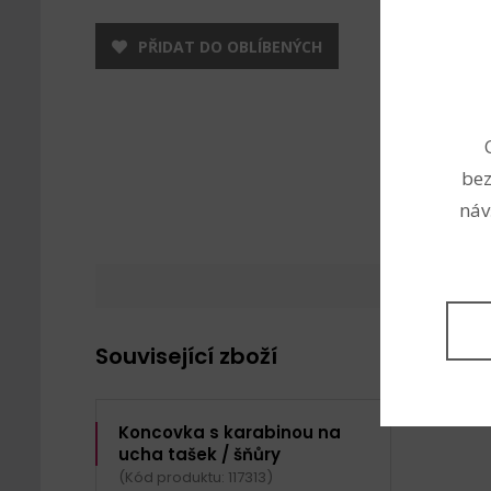
PŘIDAT DO OBLÍBENÝCH
bez
náv
Související zboží
Koncovka s karabinou na
ucha tašek / šňůry
(Kód produktu: 117313)