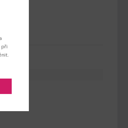
eněženek
a
 při
nit.