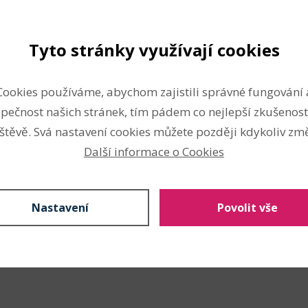
výroba bytových doplňků
šití ostatní
čalounictví
Tyto stránky využívají cookies
výroba tašek, kabelek a p
Údržba
Cookies používáme, abychom zajistili správné fungování 
pečnost našich stránek, tím pádem co nejlepší zkušenost
štěvě. Svá nastavení cookies můžete později kdykoliv změ
Další informace o Cookies
Nahlásit problém
Nastavení
Povolit vše