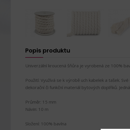
Popis produktu
Univerzální kroucená šňůra je vyrobená ze 100% bav
Použití: Využívá se k výrobě uch kabelek a tašek. Své
dekorační či funkční materiál bytových doplňků. Jedná
Průměr: 15 mm
Návin: 10 m
Složení: 100% bavlna