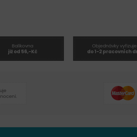
Balíkovna
Objednávky vyřizuje
již od 56,-Kč
do 1-2 pracovních d
uje
dnocení.