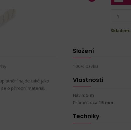
Skladem:
Složení
lny.
100% bavlna
Vlastnosti
 uplatnění najde také jako
 se o přírodní materiál.
Návin:
5 m
Průměr:
cca 15 mm
Techniky