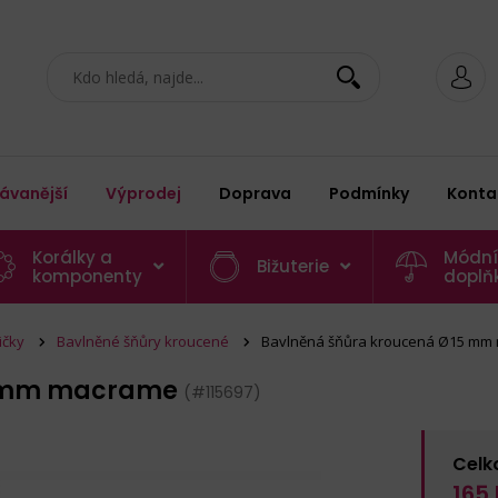
ávanější
Výprodej
Doprava
Podmínky
Konta
Korálky a
Módní
Bižuterie
komponenty
doplň
ičky
Bavlněné šňůry kroucené
Bavlněná šňůra kroucená Ø15 mm
5 mm macrame
(#115697)
Celk
165