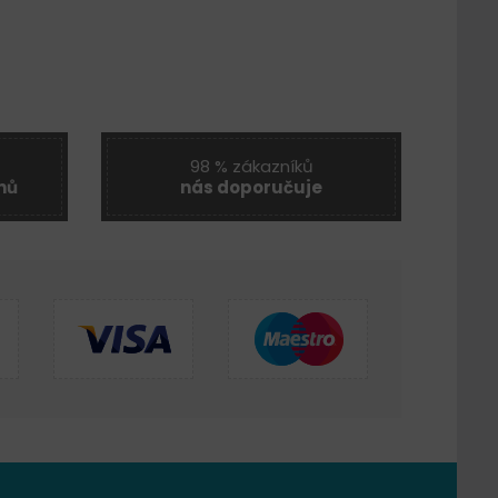
98 % zákazníků
nů
nás doporučuje