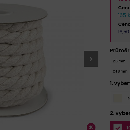
Cen
165
K
Cen
16,50
Průměr
Ø5 mm
Ø18 mm
1. vybe
r
2. vybe
1