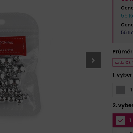
Cen
56
K
Cen
56
Kč
Průměr
sada Ø8; 
1. vybe
1
2. vybe
1