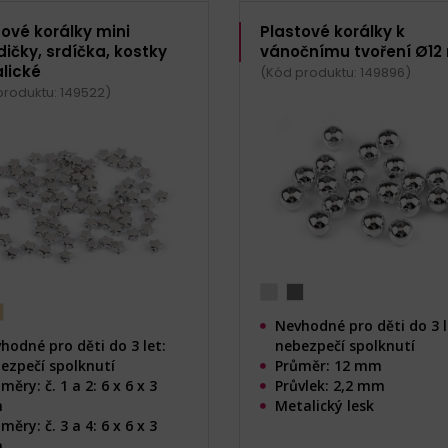
tové korálky mini
Plastové korálky k
ičky, srdíčka, kostky
vánočnímu tvoření Ø1
lické
(Kód produktu: 149896)
produktu: 149522)
Nevhodné pro děti do 3 l
hodné pro děti do 3 let:
nebezpečí spolknutí
ezpečí spolknutí
Průměr: 12 mm
měry: č. 1 a 2: 6 x 6 x 3
Průvlek: 2,2 mm
m
Metalický lesk
měry: č. 3 a 4: 6 x 6 x 3
m