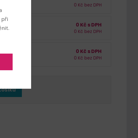
0
Kč bez DPH
áček
a
 při
0
Kč s DPH
/
bal. (1 sáček)
nit.
0
Kč bez DPH
áček
0
Kč s DPH
/
bal. (1 sáček)
0
Kč bez DPH
áček
košíku