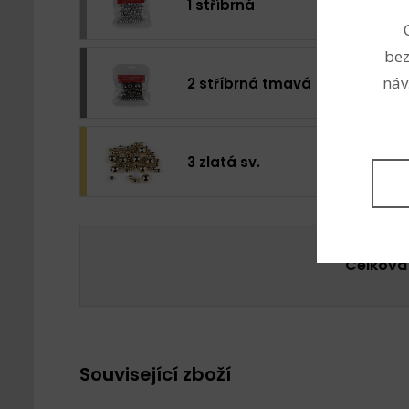
1 stříbrná
bez
náv
2 stříbrná tmavá
3 zlatá sv.
Celková
Související zboží