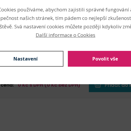
1 sáček (56 Kč s DPH / sáček)
bal.
Skladem: 248 s
Cookies používáme, abychom zajistili správné fungování 
pečnost našich stránek, tím pádem co nejlepší zkušenost
56
Kč s DPH 
štěvě. Svá nastavení cookies můžete později kdykoliv změ
1 sáček (56 Kč s DPH / sáček)
bal.
Skladem: 360 s
Další informace o Cookies
56
Kč s DPH 
1 sáček (56 Kč s DPH / sáček)
bal.
Skladem: 152 s
Nastavení
Povolit vše
 cena:
0
Kč s DPH (
0
Kč bez DPH)
Přidat do 