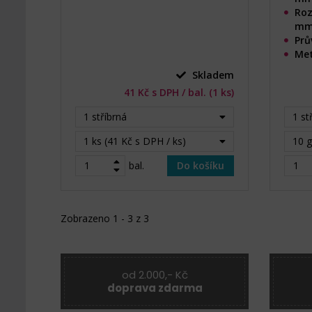
Roz
m
Prů
Met
Skladem
41 Kč s DPH / bal. (1 ks)
1 stříbrná
1 st
1 ks (41 Kč s DPH / ks)
10 g
bal.
Do košíku
Zobrazeno 1 - 3 z 3
od 2.000,- Kč
doprava zdarma