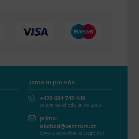
Jsme tu pro Vás
+420 604 742 448
volejte po-pá od 8:00 do 20:00
prima-
obchod@centrum.cz
obvykle odpovíme ve stejný den