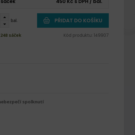
 sáček
450 Kč s DPH / bal.
PŘIDAT DO KOŠÍKU
bal.
 248 sáček
Kód produktu: 149907
nebezpečí spolknutí