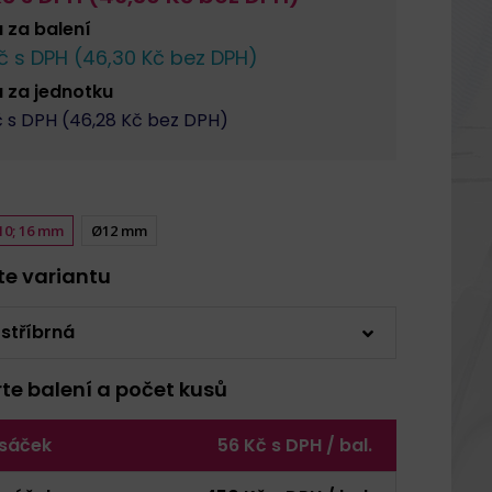
a za
balení
č s DPH (
46,30
Kč bez DPH)
a za
jednotku
 s DPH (
46,28
Kč bez DPH)
10; 16 mm
Ø12 mm
rte variantu
 stříbrná
rte balení a počet kusů
 sáček
56 Kč s DPH / bal.