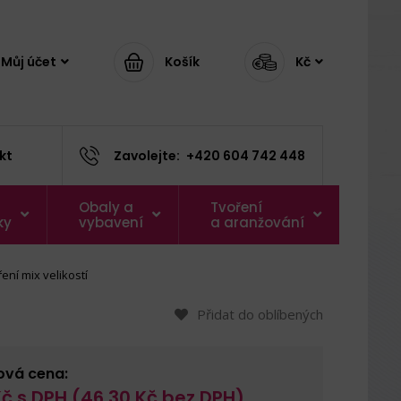
Můj účet
Košík
Kč
kt
Zavolejte:
+420 604 742 448
Obaly a
Tvoření
ky
vybavení
a aranžování
ní mix velikostí
Přidat do oblíbených
ová cena:
č s DPH (
46,30
Kč bez DPH)