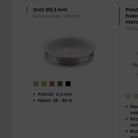
Drát Ø0,3 mm
Plas
hvězd
(Kód produktu: 145436)
meta
(Kód 
Průměr: 0,3 mm
Návin: 28 - 60 m
Nev
neb
Roz
m
Roz
m