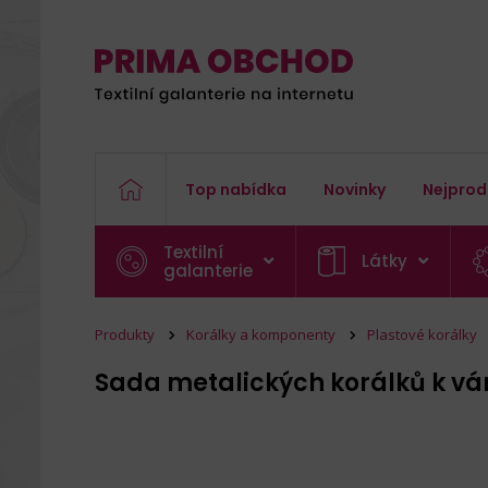
Top nabídka
Novinky
Nejprod
Textilní
Látky
galanterie
Produkty
Korálky a komponenty
Plastové korálky
Sada metalických korálků k ván