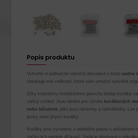
Popis produktu
Vytvořte si jedinečné vánoční dekorace s touto
sadou m
obsahuje mix velikostí, které vám umožní vytvářet origin
Díky krásnému metalickému povrchu dodají korálky va
zářivý vzhled. Jsou ideální pro výrobu
korálkových vl
nebo bižuterie
, jako jsou náramky a náhrdelníky. Lze j
prvky mezi jinými korálky.
Korálky jsou vyrobeny z odolného plastu s průvlekem
sáčku jich najdete 48 kusů. Sada je dostupná v několik