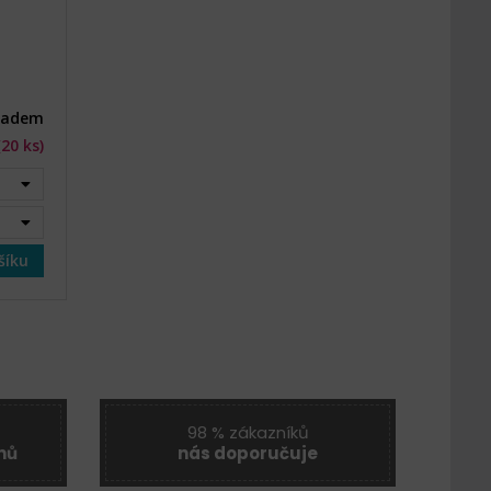
ladem
(20 ks)
šíku
98 % zákazníků
nů
nás doporučuje