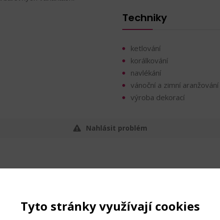
Techniky
ketlování
korálkování
navlékání
vánoční a zimní aranžování
výroba dekorací
Nahlásit problém
Tyto stránky využívají cookies
56
Kč s DPH 