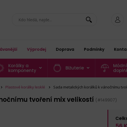
ávanější
Výprodej
Doprava
Podmínky
Konta
Korálky a
Módní
Bižuterie
komponenty
doplň
Plastové korálky lesklé
Sada metalických korálků k vánočnímu tvoře
očnímu tvoření mix velikostí
(#149907)
Celk
56
K