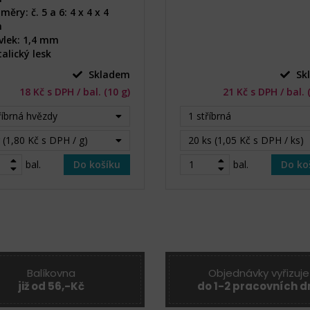
měry: č. 5 a 6: 4 x 4 x 4
m
vlek: 1,4 mm
alický lesk
Skladem
Sk
18 Kč s DPH / bal. (10 g)
21 Kč s DPH / bal. 
říbrná hvězdy
1 stříbrná
 (1,80 Kč s DPH / g)
20 ks (1,05 Kč s DPH / ks)
bal.
Do košíku
bal.
Do ko
Balíkovna
Objednávky vyřizuje
již od 56,-Kč
do 1-2 pracovních d