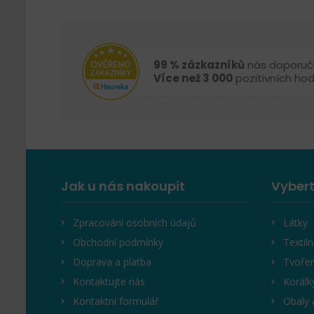
99 % zázkazníků
nás doporuč
Více než 3 000
pozitivních ho
Jak u nás nakoupit
Vybert
Zpracování osobních údajů
Látky
Obchodní podmínky
Textiln
Doprava a platba
Tvořen
Kontaktujte nás
Korálk
Kontaktní formulář
Obaly 