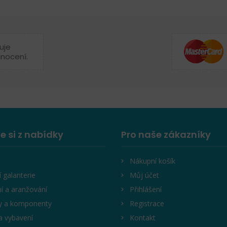
uje
dnocení.
e si z nabídky
Pro naše zákazníky
Nákupní košík
í galanterie
Můj účet
í a aranžování
Přihlášení
y a komponenty
Registrace
a vybavení
Kontakt