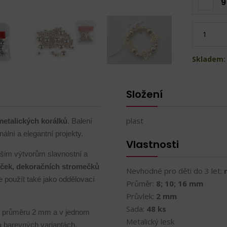
9
Skladem:
Složení
plast
etalických korálků
. Balení
ální a elegantní projekty.
Vlastnosti
šim výtvorům slavnostní a
oček, dekoračních stromečků
Nevhodné pro děti do 3 let:
e použít také jako oddělovací
Průměr:
8; 10; 16 mm
Průvlek:
2 mm
Sada:
48 ks
 o průměru 2 mm a v jednom
Metalický lesk
a barevných variantách.