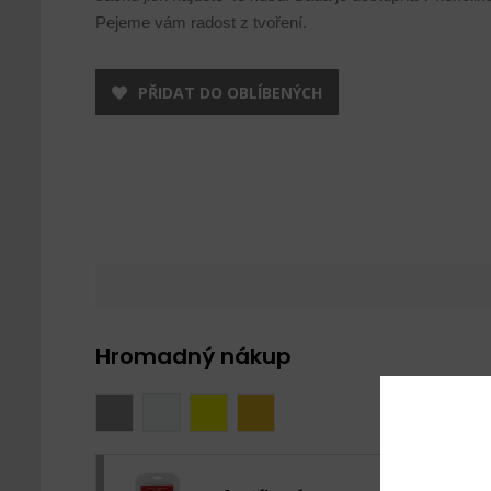
Pejeme vám radost z tvoření.
PŘIDAT DO OBLÍBENÝCH
Hromadný nákup