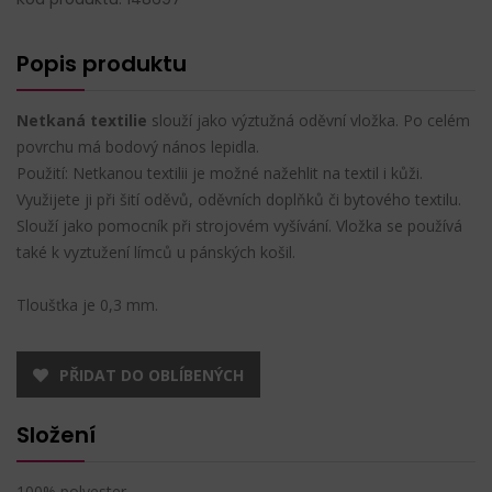
Popis produktu
Netkaná textilie
slouží jako výztužná oděvní vložka. Po celém
povrchu má bodový nános lepidla.
Použití: Netkanou textilii je možné nažehlit na textil i kůži.
Využijete ji při šití oděvů, oděvních doplňků či bytového textilu.
Slouží jako pomocník při strojovém vyšívání. Vložka se používá
také k vyztužení límců u pánských košil.
Tloušťka je 0,3 mm.
PŘIDAT DO OBLÍBENÝCH
Složení
100% polyester