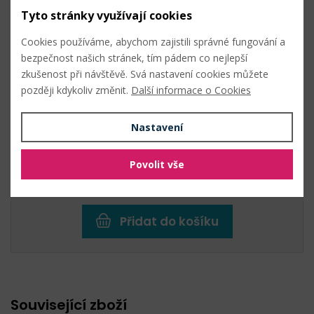
2 černá
Tyto stránky využívají cookies
Cookies používáme, abychom zajistili správné fungování a
38,20
Kč s DPH /
m
bezpečnost našich stránek, tím pádem co nejlepší
Není skladem
zkušenost při návštěvě. Svá nastavení cookies můžete
Metráž (38,20 Kč s DPH / m) - Vyprodáno
později kdykoliv změnit.
Další informace o Cookies
0
Kč s DPH
Hlídat
0
Kč bez DPH
Nastavení
Povolit vše
Celková cena:
0
Kč s DPH (
0
Kč bez DPH)
Přidat do košíku
Související zboží