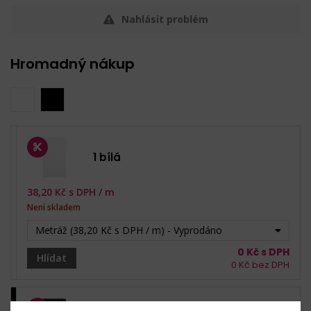
Nahlásit problém
Hromadný nákup
1 bílá
38,20
Kč s DPH /
m
Není skladem
Metráž (38,20 Kč s DPH / m) - Vyprodáno
0
Kč s DPH
Hlídat
0
Kč bez DPH