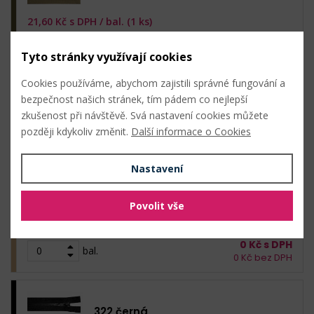
21,60
Kč s DPH /
bal. (1 ks)
Skladem: 155 ks
Tyto stránky využívají cookies
1 ks (21,60 Kč s DPH / ks)
0
Kč s DPH
Cookies používáme, abychom zajistili správné fungování a
bal.
0
Kč bez DPH
bezpečnost našich stránek, tím pádem co nejlepší
zkušenost při návštěvě. Svá nastavení cookies můžete
později kdykoliv změnit.
Další informace o Cookies
308 hnědá přírodní
Nastavení
21,60
Kč s DPH /
bal. (1 ks)
Skladem: 310 ks
Povolit vše
1 ks (21,60 Kč s DPH / ks)
0
Kč s DPH
bal.
0
Kč bez DPH
322 černá