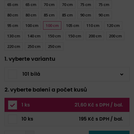
65 cm
65 cm
70 cm
70 cm
75 cm
75 cm
80 cm
80 cm
85 cm
85 cm
90 cm
90 cm
95 cm
100 cm
100 cm
105 cm
110 cm
120 cm
130 cm
140 cm
150 cm
150 cm
200 cm
200 cm
220 cm
250 cm
250 cm
1. vyberte variantu
101 bílá
2. vyberte balení a počet kusů
1 ks
21,60 Kč s DPH / bal.
10 ks
195 Kč s DPH / bal.