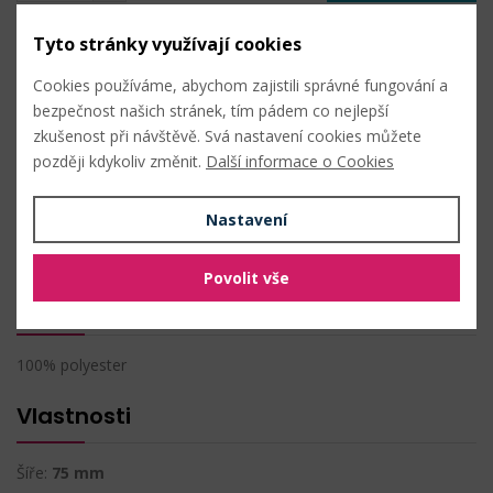
Skladem: 83,5 m
Kód produktu: 148624
Tyto stránky využívají cookies
Cookies používáme, abychom zajistili správné fungování a
Popis produktu
bezpečnost našich stránek, tím pádem co nejlepší
zkušenost při návštěvě. Svá nastavení cookies můžete
Samolepíci suchý zip slouží ke spojení různých materiálů.
později kdykoliv změnit.
Další informace o Cookies
Využijete ho na připevnění reklamy, nápisů, obrázků apod.
Nastavení
PŘIDAT DO OBLÍBENÝCH
Povolit vše
Složení
100% polyester
Vlastnosti
Šíře:
75 mm