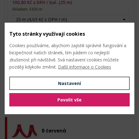
100,80
Kč s DPH /
bal. (25 m)
Skladem: 3425 m
25 m (4,03 Kč s DPH / m)
0
Kč s DPH
bal.
Tyto stránky využívají cookies
0
Kč bez DPH
Cookies používáme, abychom zajistili správné fungování a
bezpečnost našich stránek, tím pádem co nejlepší
8 mint světlá
zkušenost při návštěvě. Svá nastavení cookies můžete
později kdykoliv změnit.
Další informace o Cookies
90,70
Kč s DPH /
bal. (22,5 m)
Skladem: 382,5 m
Nastavení
22,5 m (4,03 Kč s DPH / m)
Povolit vše
0
Kč s DPH
bal.
0
Kč bez DPH
9 červená