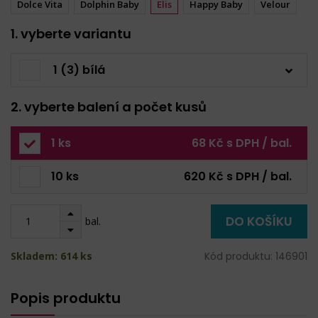
Dolce Vita
Dolphin Baby
Elis
Happy Baby
Velour
1. vyberte variantu
1 (3) bílá
2. vyberte balení a počet kusů
1 ks
68 Kč s DPH / bal.
10 ks
620 Kč s DPH / bal.
DO KOŠÍKU
bal.
Skladem: 614 ks
Kód produktu: 146901
Popis produktu