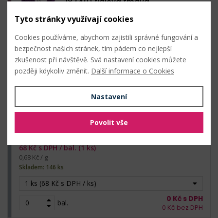
18 (40) fialová tmavá
Tyto stránky využívají cookies
68
Kč s DPH /
bal. (1 ks)
0,68 Kč / g
Cookies používáme, abychom zajistili správné fungování a
Skladem: 20 ks
bezpečnost našich stránek, tím pádem co nejlepší
zkušenost při návštěvě. Svá nastavení cookies můžete
1 ks (68 Kč s DPH / ks)
později kdykoliv změnit.
Další informace o Cookies
0
Kč s DPH
bal.
0
Kč bez DPH
Nastavení
Povolit vše
19 (5) šedá světlá
68
Kč s DPH /
bal. (1 ks)
0,68 Kč / g
Skladem: 146 ks
1 ks (68 Kč s DPH / ks)
0
Kč s DPH
bal.
0
Kč bez DPH