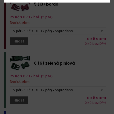
5 (13) bordó
25
Kč s DPH /
bal. (5 pár)
Není skladem
5 pár (5 Kč s DPH / pár) - Vyprodáno
0
Kč s DPH
Hlídat
0
Kč bez DPH
6 (6) zelená piniová
25
Kč s DPH /
bal. (5 pár)
Není skladem
5 pár (5 Kč s DPH / pár) - Vyprodáno
0
Kč s DPH
Hlídat
0
Kč bez DPH