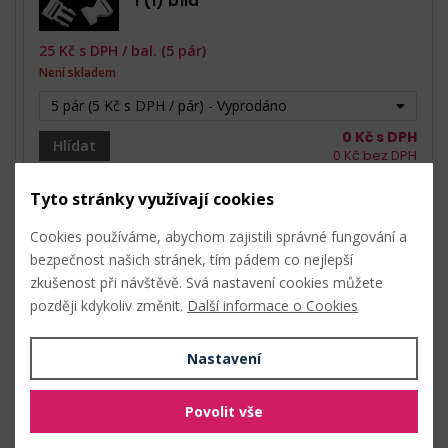
1 (1) bílá
25
Kč s DPH /
bal. (5 pár)
Není skladem
5 pár (5 Kč s DPH / pár) - Vyprodáno
0
Kč s DPH
Hlídat
0
Kč bez DPH
Tyto stránky využívají cookies
4 (12) červená
Cookies používáme, abychom zajistili správné fungování a
bezpečnost našich stránek, tím pádem co nejlepší
25
Kč s DPH /
bal. (5 pár)
zkušenost při návštěvě. Svá nastavení cookies můžete
Není skladem
později kdykoliv změnit.
Další informace o Cookies
5 pár (5 Kč s DPH / pár) - Vyprodáno
Nastavení
0
Kč s DPH
Hlídat
0
Kč bez DPH
Povolit vše