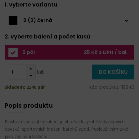
1. vyberte variantu
2 (2) černá
2. vyberte balení a počet kusů
5 pár
25 Kč s DPH / bal.
DO KOŠÍKU
bal.
Skladem: 2240 pár
Kód produktu: 119940
Popis produktu
Plastová spona (trojzubec) je vhodná k výrobě ledvinkových
opasků, sportovních brašen, batohů apod. Poslouží vám také
jako zapínání lacláčů.