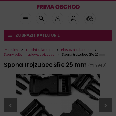
ZOBRAZIT KATEGORIE
Produkty
Textilní galanterie
Plastová galanterie
Spony oděvní, laclové, trojzubce
Spona trojzubec šíře 25 mm
Spona trojzubec šíře 25 mm
(#119940)