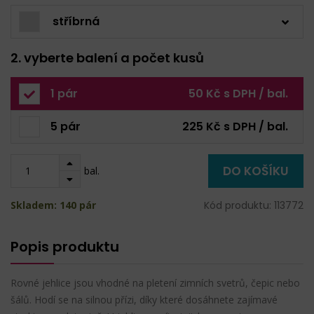
stříbrná
2. vyberte balení a počet kusů
1 pár
50 Kč s DPH / bal.
5 pár
225 Kč s DPH / bal.
DO KOŠÍKU
bal.
Skladem: 140 pár
Kód produktu: 113772
Popis produktu
Rovné jehlice jsou vhodné na pletení zimních svetrů, čepic nebo
šálů. Hodí se na silnou přízi, díky které dosáhnete zajímavé