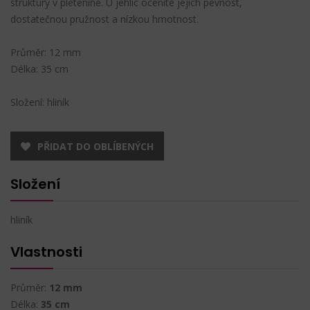
struktury v pletenině. U jehlic oceníte jejich pevnost,
dostatečnou pružnost a nízkou hmotnost.
Průměr: 12 mm
Délka: 35 cm
Složení: hliník
PŘIDAT DO OBLÍBENÝCH
Složení
hliník
Vlastnosti
Průměr:
12 mm
Délka:
35 cm