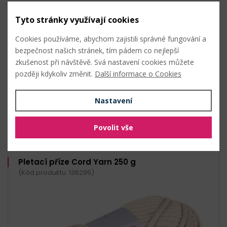
Duté
Tyto stránky využívají cookies
Techniky
Cookies používáme, abychom zajistili správné fungování a
bezpečnost našich stránek, tím pádem co nejlepší
zkušenost při návštěvě. Svá nastavení cookies můžete
pletení
později kdykoliv změnit.
Další informace o Cookies
Nahlásit problém
Nastavení
Související zboží
Povolit vše
Pletací příze Cord Yarn 250 g
(Kód produktu: 136295)