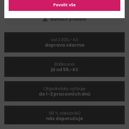
výroba dekorací
Povolit vše
Nahlásit problém
od 2.000,- Kč
doprava zdarma
Balíkovna
již od 56,-Kč
Objednávky vyřizuje
do 1-2 pracovních dnů
98 % zákazníků
nás doporučuje