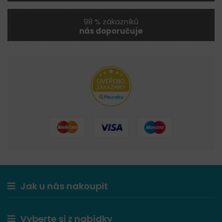
98 % zákazníků
nás doporučuje
Jak u nás nakoupit
Vyberte si z nabídky