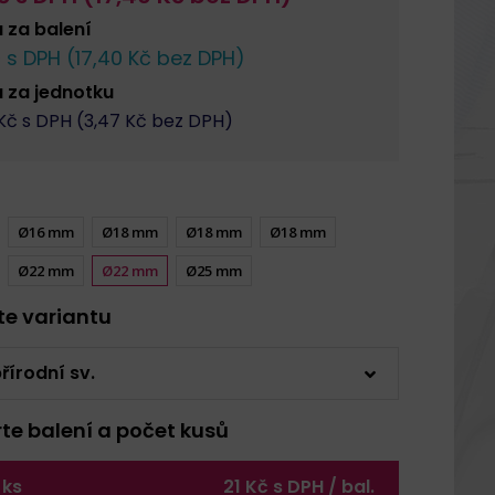
a za
balení
 s DPH (
17,40
Kč bez DPH)
a za
jednotku
Kč s DPH (
3,47
Kč bez DPH)
Ø16 mm
Ø18 mm
Ø18 mm
Ø18 mm
Ø22 mm
Ø22 mm
Ø25 mm
rte variantu
řírodní sv.
rte balení a počet kusů
 ks
21 Kč s DPH / bal.