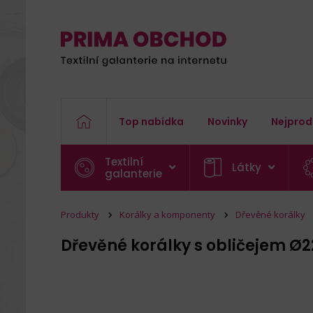
Top nabídka
Novinky
Nejprod
Textilní
Látky
galanterie
Produkty
Korálky a komponenty
Dřevěné korálky
Dřevěné korálky s obličejem 