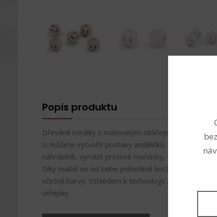
Popis produktu
Dřevěné korálky s malovaným obličejem jsou přírodní
bez
si můžete vytvořit postavy andělíčků, uháčkovat paná
náv
náhrdelník, vyrobit prstové maňásky, veselé zápichy
Díky malbě se od sebe jednotlivé korálky mohou lišit.
včetně barvy. Vzhledem k technologii zpracování dř
otřepky.