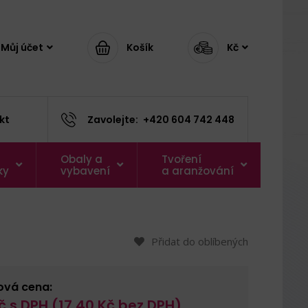
Můj účet
Košík
Kč
kt
Zavolejte:
+420 604 742 448
Obaly a
Tvoření
ky
vybavení
a aranžování
Přidat do oblíbených
ová cena:
č s DPH (
17,40
Kč bez DPH)