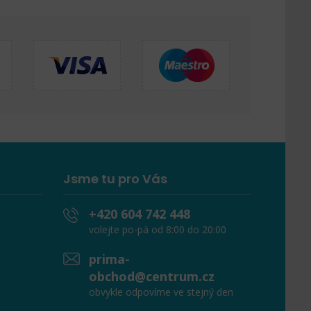
Jsme tu pro Vás
+420 604 742 448
volejte po-pá od 8:00 do 20:00
prima-
obchod@centrum.cz
obvykle odpovíme ve stejný den