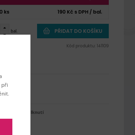
0 ks
190 Kč s DPH / bal.
PŘIDAT DO KOŠÍKU
bal.
 1725 ks
Kód produktu: 141109
a
 při
nit.
nebezpečí spolknutí