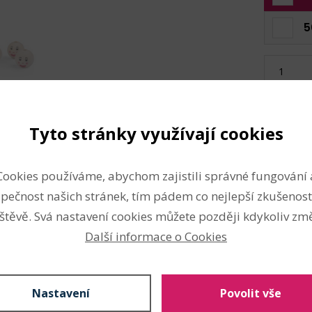
5
Skladem:
Tyto stránky využívají cookies
Složení
Cookies používáme, abychom zajistili správné fungování 
, nelakované. S jejich pomocí
dřevo
pečnost našich stránek, tím pádem co nejlepší zkušenost
čka, vytvořit veselý
štěvě. Svá nastavení cookies můžete později kdykoliv změ
Vlastnosti
 do květináče apod.
Další informace o Cookies
 Může se lišit i kresba dřeva,
Nevhodné pro děti do 3 let:
eva mohou být okolo průvleků
Průměr:
22 mm
Nastavení
Povolit vše
Průvlek:
5 mm
Nelakované dřevo