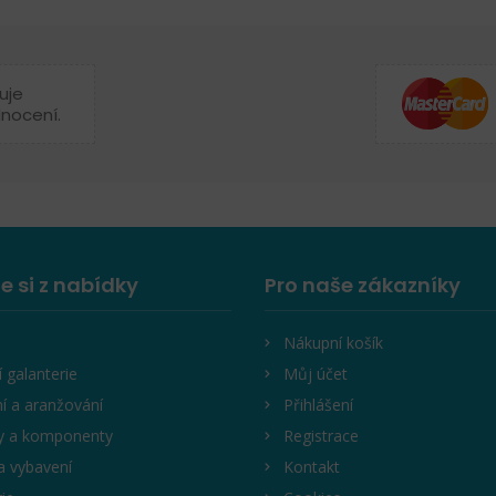
uje
dnocení.
e si z nabídky
Pro naše zákazníky
Nákupní košík
í galanterie
Můj účet
í a aranžování
Přihlášení
y a komponenty
Registrace
a vybavení
Kontakt