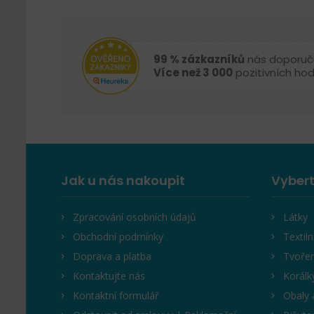
99 % zázkazníků
nás doporuč
Více než 3 000
pozitivních ho
Jak u nás nakoupit
Vybert
Zpracování osobních údajů
Látky
Obchodní podmínky
Textiln
Doprava a platba
Tvořen
Kontaktujte nás
Korálk
Kontaktní formulář
Obaly 