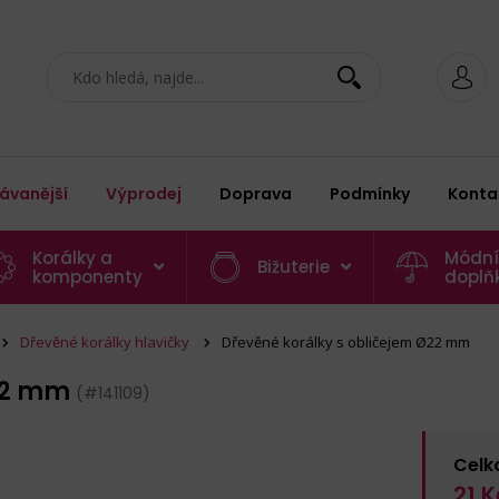
ávanější
Výprodej
Doprava
Podmínky
Konta
Korálky a
Módní
Bižuterie
komponenty
doplň
Dřevěné korálky hlavičky
Dřevěné korálky s obličejem Ø22 mm
Ø22 mm
(#141109)
Celk
21
K