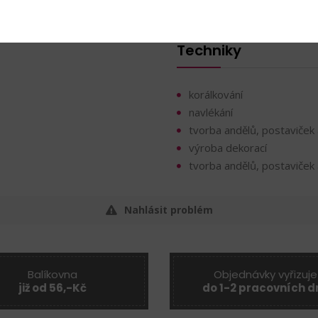
Velkoprůvlekové korálky
Techniky
korálkování
navlékání
tvorba andělů, postaviček 
výroba dekorací
tvorba andělů, postaviček 
Nahlásit problém
Balíkovna
Objednávky vyřizuje
již od 56,-Kč
do 1-2 pracovních d