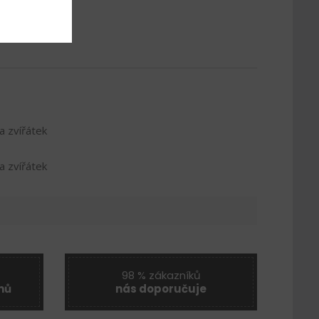
a zvířátek
a zvířátek
98 % zákazníků
nů
nás doporučuje