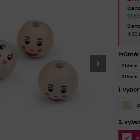
Cen
21
Kč
Cen
4,20
Průměr
Ø14 mm
Ø18 mm
1. vybe
p
2. vybe
5