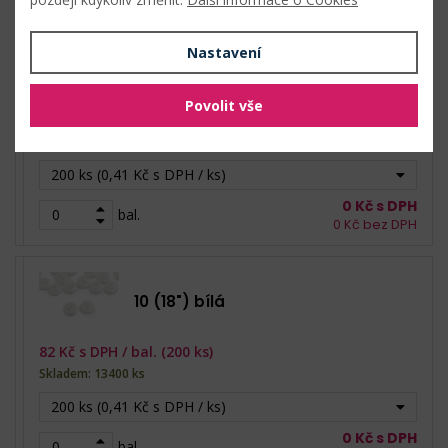
Nastavení
9 (18") transparent
Povolit vše
82
Kč s DPH /
bal. (200 ks)
Skladem: 14200 ks
200 ks (0,41 Kč s DPH / ks)
0
Kč s DPH
bal.
0
Kč bez DPH
10 (18") bílá
82
Kč s DPH /
bal. (200 ks)
Skladem: 13400 ks
200 ks (0,41 Kč s DPH / ks)
0
Kč s DPH
bal.