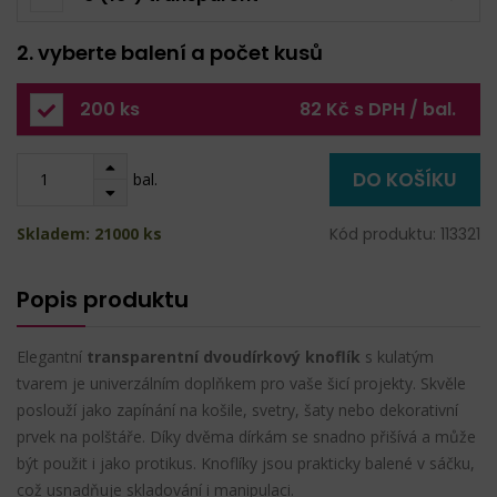
2. vyberte balení a počet kusů
200 ks
82 Kč s DPH / bal.
DO KOŠÍKU
bal.
Skladem: 21000 ks
Kód produktu: 113321
Popis produktu
Elegantní
transparentní dvoudírkový knoflík
s kulatým
tvarem je univerzálním doplňkem pro vaše šicí projekty. Skvěle
poslouží jako zapínání na košile, svetry, šaty nebo dekorativní
prvek na polštáře. Díky dvěma dírkám se snadno přišívá a může
být použit i jako protikus. Knoflíky jsou prakticky balené v sáčku,
což usnadňuje skladování i manipulaci.