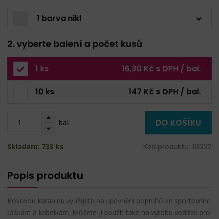
1 barva nikl
2. vyberte balení a počet kusů
1 ks
16,30 Kč s DPH / bal.
10 ks
147 Kč s DPH / bal.
DO KOŠÍKU
bal.
Skladem: 733 ks
Kód produktu: 113222
Popis produktu
Kovovou karabinu využijete na upevnění popruhů ke sportovním
taškám a kabelkám. Můžete ji použít také na výrobu vodítek pro